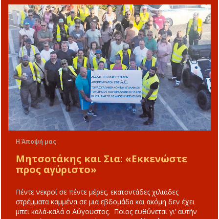
Η Άποψή μας
Μητσοτάκης και Σια: «Εκκενώστε
προς αγύριστο»
Πέντε νεκροί σε πέντε μέρες, εκατοντάδες χιλιάδες
στρέμματα καμμένα σε μια εβδομάδα και ακόμη δεν έχει
μπει καλά-καλά ο Αύγουστος. Ποιος ευθύνεται γι’ αυτήν