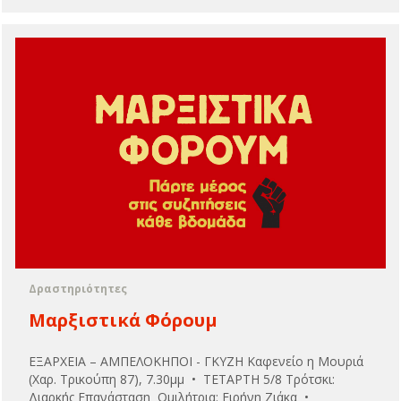
Δραστηριότητες
Μαρξιστικά Φόρουμ
ΕΞΑΡΧΕΙΑ – ΑΜΠΕΛΟΚΗΠΟΙ - ΓΚΥΖΗ Καφενείο η Μουριά
(Χαρ. Τρικούπη 87), 7.30μμ • ΤΕΤΑΡΤΗ 5/8 Τρότσκι:
Διαρκής Επανάσταση Ομιλήτρια: Ειρήνη Ζιάκα •