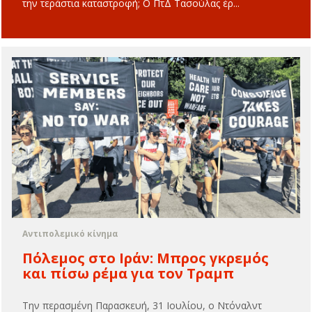
την τεράστια καταστροφή; Ο ΠτΔ Τασούλας έρ...
Αντιπολεμικό κίνημα
Πόλεμος στο Ιράν: Μπρος γκρεμός
και πίσω ρέμα για τον Τραμπ
Την περασμένη Παρασκευή, 31 Ιουλίου, ο Ντόναλντ