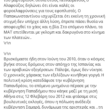
Αλαφούζος δηλώνει ότι είναι καλές οι
φοροελαφρύνσεις για τους εφοπλιστές. Ο
Παπακωνσταντίνου ισχυρίζεται ότι εκείνη τη χρονική
στιγμή δεν υπήρχε άλλη λύση, έπρεπε πάσει θυσία να
αποφευχθεί το χάος και η βία. Στο επόμενο πλάνο, τα
ΜΑΤ επιτίθενται με γκλομπ και δακρυγόνα στο κίνημα
των πλατειών...
\r\n
\r\n
Βρισκόμαστε ήδη στον Ιούνη του 2010, όταν ο κόσμος
βγήκε στους δρόμους στον απόηχο της Ισπανίας και
των αραβικών εξεγέρσεων. Πάλεψε, όμως δεν νίκησε.
Ο χρονικός χάρακας των εξελίξεων κινήθηκε γοργά. Η
πολιτική κρίση κατεδάφισε την κυβέρνηση
Παπανδρέου, το επόμενο μνημόνιο πέρασε με την
κυβέρνηση Παπαδήμου που κάηκε μαζί με τη μισή
Αθήνα στις 12 Φλεβάρη του 2012 και φτάσαμε στις
βουλευτικές εκλογές, όπου η πόλωση ανέδειξε
κυβέρνηση Σαμαρά, δυνάμωμα της αριστεράς και ...τη