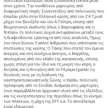
πολιτικών εξελίξεων, αλλά η συνολική εικόνα μέσα
στον χρόνο. Την συνθέτουν μαρτυρίες από
διαφορετικές πηγές: Συνεντεύξεις από πολιτικούς που
έπαιξαν ρόλο στην Ελληνική κρίση, από τον Ζ.Κ.Τρισέ
μέχρι τον Βενιζέλο και τον Α.Τσίπρα, επίσης από
θεωρητικούς αναλυτές όπως ο Βαρουφάκης και η
Ν.Κλάιν. Οι πολιτικοί συχνά αντιφάσκουν μεταξύ τους
ή διαψεύδονται τρανταχτά από τους αναλυτές. Όμως
τον τόνο δίνουν 5 απλοί άνθρωποι που υπέστησαν τις
επιπτώσεις της κρίσης: Ο Τάκης που στα 62 του έμεινε
άνεργος και στη συνέχεια άστεγος, ο Βαγγέλης,
απολυμένος από τον κλάδο της κατασκευής, επίσης
χωρίς στέγη για τον ίδιο και τη μικρή του κόρη, ο
Αντρέας και η Αντιγόνη από το Πέραμα έχασαν τις
δουλειές τους με τη διάλυση της
ναυπηγοεπισκευαστικής ζώνης, ο Χασάν, πολιτικός
πρόσφυγας από το Σουδάν. Ανάμεσα στις μαρτυρίες
τους παρεμβάλλεται αρχειακό υλικό από τις εξελίξεις
και τις κινητοποιήσεις της περιόδου όπως το κίνημα
των πλατειών, η μάχη της ΕΡΤ κ.α. Το αποτέλεσμα
είναι εξαιρετικό.