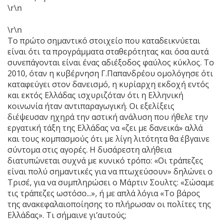
\r\n
\r\n
Το πρώτο σημαντικό στοιχείο που καταδεικνύεται
είναι ότι τα προγράμματα σταθερότητας και όσα αυτά
συνεπάγονται είναι ένας αδιέξοδος φαύλος κύκλος. Το
2010, όταν η κυβέρνηση Γ.Παπανδρέου ομολόγησε ότι
καταφεύγει στον δανεισμό, η κυρίαρχη εκδοχή εντός
και εκτός Ελλάδας ισχυριζόταν ότι η Ελληνική
κοινωνία ήταν αντιπαραγωγική. Οι εξελίξεις
διέψευσαν ηχηρά την αστική ανάλυση που ήθελε την
εργατική τάξη της Ελλάδας να «ζει με δανεικά» αλλά
και τους κομπασμούς ότι με λίγη λιτότητα θα έβγαινε
σύντομα στις αγορές. Η δυσάρεστη αλήθεια
διατυπώνεται συχνά με κυνικό τρόπο: «Οι τράπεζες
είναι πολύ σημαντικές για να πτωχεύσουν» δηλώνει ο
Τρισέ, για να συμπληρώσει ο Μάρτιν Σουλτς: «Σώσαμε
τις τράπεζες ωστόσο...», ή με απλά λόγια «Το βάρος
της ανακεφαλαιοποίησης το πλήρωσαν οι πολίτες της
Ελλάδας». Τι σήμαινε γι’αυτούς;