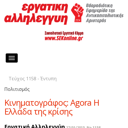
Toggle
navigation
Τεύχος 1158 - Έντυπη
Πολιτισμός
Κινηματογράφος: Agora H
Ελλάδα της κρίσης
Εργατική Αλληλεγγύη
27/01/2015, No 1158