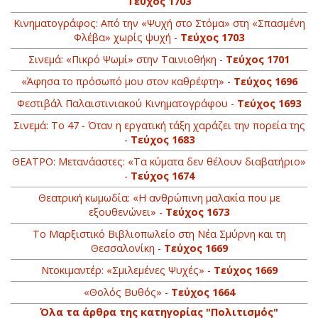
Τεύχος 1703
Κινηματογράφος: Από την «Ψυχή στο Στόμα» στη «Σπασμένη
Φλέβα» χωρίς ψυχή -
Τεύχος 1703
Σινεμά: «Πικρό Ψωμί» στην Ταινιοθήκη -
Τεύχος 1701
«Άφησα το πρόσωπό μου στον καθρέφτη» -
Τεύχος 1696
Φεστιβάλ Παλαιστινιακού Κινηματογράφου -
Τεύχος 1693
Σινεμά: Το 47 - Όταν η εργατική τάξη χαράζει την πορεία της
-
Τεύχος 1683
ΘΕΑΤΡΟ: Μετανάαστες: «Τα κύματα δεν θέλουν διαβατήριο»
-
Τεύχος 1674
Θεατρική κωμωδία: «Η ανθρώπινη μαλακία που με
εξουθενώνει» -
Τεύχος 1673
Το Μαρξιστικό Βιβλιοπωλείο στη Νέα Σμύρνη και τη
Θεσσαλονίκη -
Τεύχος 1669
Ντοκιμαντέρ: «Σμιλεμένες Ψυχές» -
Τεύχος 1669
«Θολός Βυθός» -
Τεύχος 1664
Όλα τα άρθρα της κατηγορίας "Πολιτισμός"