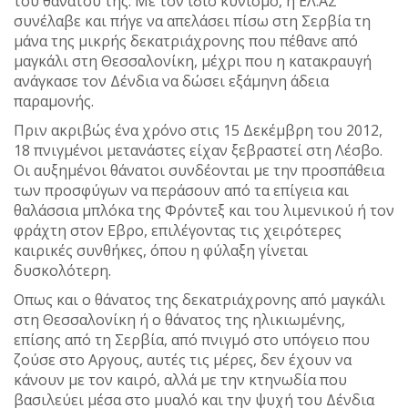
του θανάτου της. Με τον ίδιο κυνισμό, η ΕΛ.ΑΣ
συνέλαβε και πήγε να απελάσει πίσω στη Σερβία τη
μάνα της μικρής δεκατριάχρονης που πέθανε από
μαγκάλι στη Θεσσαλονίκη, μέχρι που η κατακραυγή
ανάγκασε τον Δένδια να δώσει εξάμηνη άδεια
παραμονής.
Πριν ακριβώς ένα χρόνο στις 15 Δεκέμβρη του 2012,
18 πνιγμένοι μετανάστες είχαν ξεβραστεί στη Λέσβο.
Οι αυξημένοι θάνατοι συνδέονται με την προσπάθεια
των προσφύγων να περάσουν από τα επίγεια και
θαλάσσια μπλόκα της Φρόντεξ και του λιμενικού ή τον
φράχτη στον Εβρο, επιλέγοντας τις χειρότερες
καιρικές συνθήκες, όπου η φύλαξη γίνεται
δυσκολότερη.
Οπως και ο θάνατος της δεκατριάχρονης από μαγκάλι
στη Θεσσαλονίκη ή ο θάνατος της ηλικιωμένης,
επίσης από τη Σερβία, από πνιγμό στο υπόγειο που
ζούσε στο Αργους, αυτές τις μέρες, δεν έχουν να
κάνουν με τον καιρό, αλλά με την κτηνωδία που
βασιλεύει μέσα στο μυαλό και την ψυχή του Δένδια