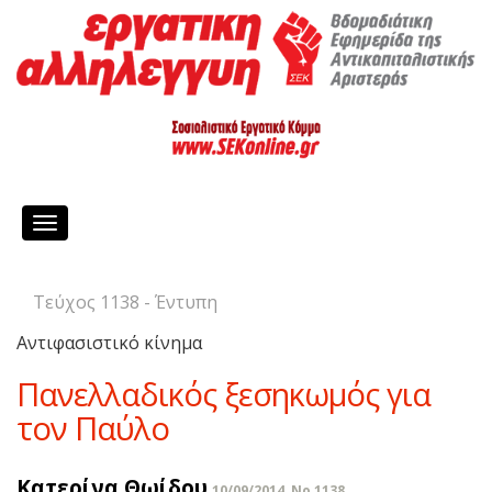
Toggle
navigation
Τεύχος 1138 - Έντυπη
Αντιφασιστικό κίνημα
Πανελλαδικός ξεσηκωμός για
τον Παύλο
Κατερίνα Θωίδου
10/09/2014, No 1138