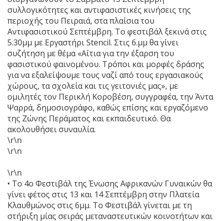
συλλογικότητες και αντιφασιστικές κινήσεις της
περιοχής του Πειραιά, στα πλαίσια του
Αντιφασιστικού Σεπτέμβρη. Το φεστιβάλ ξεκινά στις
5.30μμ με Εργαστήρι Stencil. Στις 6.μμ θα γίνει
συζήτηση με θέμα «Αίτια για την έξαρση του
φασιστικού φαινομένου. Τρόποι και μορφές δράσης
για να εξαλείψουμε τους ναζί από τους εργασιακούς
χώρους, τα σχολεία και τις γειτονιές μας», με
ομιλητές τον Περικλή Κοροβέση, συγγραφέα, την Άντα
Ψαρρά, δημοσιογράφο, καθώς επίσης και εργαζόμενο
της Ζώνης Περάματος και εκπαιδευτικό. Θα
ακολουθήσει συναυλία.
\r\n
\r\n
\r\n
• Το 4ο Φεστιβάλ της Ένωσης Αφρικανών Γυναικών θα
γίνει φέτος στις 13 και 14 Σεπτέμβρη στην Πλατεία
Κλαυθμώνος στις 6μμ. Το Φεστιβάλ γίνεται με τη
στήριξη μίας σειράς μεταναστευτικών κοινοτήτων και