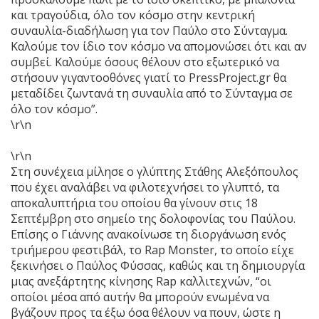
και τραγούδια, όλο τον κόσμο στην κεντρική
συναυλία-διαδήλωση για τον Παύλο στο Σύνταγμα.
Καλούμε τον ίδιο τον κόσμο να απομονώσει ότι και αν
συμβεί. Καλούμε όσους θέλουν στο εξωτερικό να
στήσουν γιγαντοοθόνες γιατί το PressProject.gr θα
μεταδίδει ζωντανά τη συναυλία από το Σύνταγμα σε
όλο τον κόσμο”.
\r\n
\r\n
Στη συνέχεια μίλησε ο γλύπτης Στάθης Αλεξόπουλος
που έχει αναλάβει να φιλοτεχνήσει το γλυπτό, τα
αποκαλυπτήρια του οποίου θα γίνουν στις 18
Σεπτέμβρη στο σημείο της δολοφονίας του Παύλου.
Επίσης ο Γιάννης ανακοίνωσε τη διοργάνωση ενός
τριήμερου φεστιβάλ, το Rap Monster, το οποίο είχε
ξεκινήσει ο Παύλος Φύσσας, καθώς και τη δημιουργία
μιας ανεξάρτητης κίνησης Rap καλλιτεχνών, “οι
οποίοι μέσα από αυτήν θα μπορούν ενωμένα να
βγάζουν προς τα έξω όσα θέλουν να πουν, ώστε η