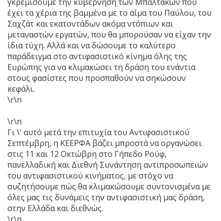
γκρεμίσουμε την κυβέρνηση των Μπαλτάκων που
έχει τα χέρια της βαμμένα με το αίμα του Παύλου, του
Σαχζάτ και εκατοντάδων ακόμα ντόπιων και
μεταναστών εργατών, που θα μπορούσαν να είχαν την
ίδια τύχη. Αλλά και να δώσουμε το καλύτερο
παράδειγμα στο αντιφασιστικό κίνημα όλης της
Ευρώπης για να κλιμακώσει τη δράση του ενάντια
στους φασίστες που προσπαθούν να σηκώσουν
κεφάλι.
\r\n
\r\n
Γι \' αυτό μετά την επιτυχία του Αντιφασιστικού
Σεπτέμβρη, η ΚΕΕΡΦΑ βάζει μπροστά να οργανώσει
στις 11 και 12 Οκτώβρη στο Γήπεδο Ρούφ,
πανελλαδική και Διεθνή Συνάντηση αντιπροσωπειών
του αντιφασιστικού κινήματος, με στόχο να
συζητήσουμε πώς θα κλιμακώσουμε συντονισμένα με
όλες μας τις δυνάμεις την αντιφασιστική μας δράση,
στην Ελλάδα και διεθνώς.
\r\n