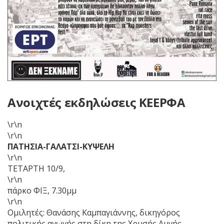
Ανοιχτές εκδηλώσεις ΚΕΕΡΦΑ
\r\n
\r\n
ΠΑΤΗΣΙΑ-ΓΑΛΑΤΣΙ-ΚΥΨΕΛΗ
\r\n
ΤΕΤΑΡΤΗ 10/9,
\r\n
πάρκο ΦΙΞ, 7.30μμ
\r\n
Ομιλητές: Θανάσης Καμπαγιάννης, δικηγόρος
πολιτικής αγωγής στη δίκη της Χρυσής Αυγής,