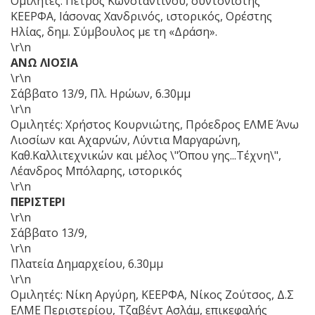
Ομιλητές: Πέτρος Κωνσταντίνου, συντονιστής
ΚΕΕΡΦΑ, Ιάσονας Χανδρινός, ιστορικός, Ορέστης
Ηλίας, δημ. Σύμβουλος με τη «Δράση».
\r\n
ΑΝΩ ΛΙΟΣΙΑ
\r\n
Σάββατο 13/9, Πλ. Ηρώων, 6.30μμ
\r\n
Ομιλητές: Χρήστος Κουρνιώτης, Πρόεδρος ΕΛΜΕ Άνω
Λιοσίων και Αχαρνών, Λύντια Μαργαρώνη,
Καθ.Καλλιτεχνικών και μέλος \"Όπου γης...Τέχνη\",
Λέανδρος Μπόλαρης, ιστορικός
\r\n
ΠΕΡΙΣΤΕΡΙ
\r\n
Σάββατο 13/9,
\r\n
Πλατεία Δημαρχείου, 6.30μμ
\r\n
Ομιλητές: Νίκη Αργύρη, ΚΕΕΡΦΑ, Νίκος Ζούτσος, Δ.Σ
ΕΛΜΕ Περιστερίου, Τζαβέντ Ασλάμ, επικεφαλής