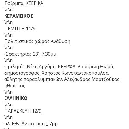
Τσίρμπα, ΚΕΕΡΦΑ
\r\n
ΚΕΡΑΜΕΙΚΟΣ
\r\n
ΠΕΜΠΤΗ 11/9,
\r\n
Πολιτιστικός χώρος Ανάδυση
\r\n
(Σφακτηρίας 23), 7.30μμ
\r\n
Ομιλητές: Νίκη Αργύρη, ΚΕΕΡΦΑ, Λαμπρινή Θωμά,
δημοσιογράφος, Χρήστος Κωνσταντακόπουλος,
αθλητής παραολυμπιακών, Αλέξανδρος Μαρτζούκος,
ηθοποιός
\r\n
ΕΛΛΗΝΙΚΟ
\r\n
ΠΑΡΑΣΚΕΥΗ 12/9,
\r\n
πλ. Εθν. Αντίστασης, 7μμ