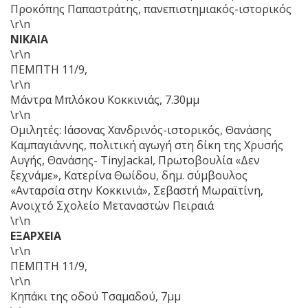
Προκόπης Παπαστράτης, πανεπιστημιακός-ιστορικός
\r\n
ΝΙΚΑΙΑ
\r\n
ΠΕΜΠΤΗ 11/9,
\r\n
Μάντρα Μπλόκου Κοκκινιάς, 7.30μμ
\r\n
Ομιλητές: Ιάσονας Χανδρινός-ιστορικός, Θανάσης
Καμπαγιάννης, πολιτική αγωγή στη δίκη της Χρυσής
Αυγής, Θανάσης- ΤinyJackal, Πρωτοβουλία «Δεν
ξεχνάμε», Κατερίνα Θωίδου, δημ. σύμβουλος
«Ανταρσία στην Κοκκινιά», Σεβαστή Μωραϊτίνη,
Ανοιχτό Σχολείο Μεταναστών Πειραιά
\r\n
ΕΞΑΡΧΕΙΑ
\r\n
ΠΕΜΠΤΗ 11/9,
\r\n
Κηπάκι της οδού Τσαμαδού, 7μμ