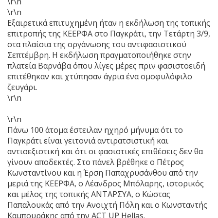
\r\n
\r\n
Εξαιρετικά επιτυχημένη ήταν η εκδήλωση της τοπικής
επιτροπής της ΚΕΕΡΦΑ στο Παγκράτι, την Τετάρτη 3/9,
στα πλαίσια της οργάνωσης του αντιφασιστικού
Σεπτέμβρη. Η εκδήλωση πραγματοποιήθηκε στην
πλατεία Βαρνάβα όπου λίγες μέρες πριν φασιστοειδή
επιτέθηκαν και χτύπησαν άγρια ένα ομοφυλόφιλο
ζευγάρι.
\r\n
\r\n
Πάνω 100 άτομα έστειλαν ηχηρό μήνυμα ότι το
Παγκράτι είναι γειτονιά αντιρατσιστική και
αντισεξιστική και ότι οι φασιστικές επιθέσεις δεν θα
γίνουν αποδεκτές. Στο πάνελ βρέθηκε ο Πέτρος
Κωνσταντίνου και η Έρση Παπαχρυσάνθου από την
μεριά της ΚΕΕΡΦΑ, ο Λέανδρος Μπόλαρης, ιστορικός
και μέλος της τοπικής ΑΝΤΑΡΣΥΑ, ο Κώστας
Παπαλουκάς από την Ανοιχτή Πόλη και ο Κωνσταντής
Καμπουράκης από την ACT UP Hellas.