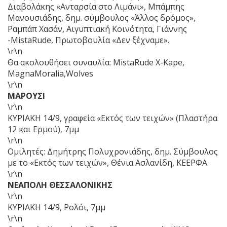
Διαβολάκης «Ανταρσία στο Λιμάνι», Μπάμπης
Μανουσιάδης, δημ. σύμβουλος «Άλλος δρόμος»,
Ραμπάπ Χασάν, Αιγυπτιακή Κοινότητα, Γιάννης
-ΜistaRude, Πρωτοβουλία «Δεν ξέχναμε».
\r\n
Θα ακολουθήσει συναυλία: MistaRude X-Kape,
MagnaMoralia,Wolves
\r\n
ΜΑΡΟΥΣΙ
\r\n
ΚΥΡΙΑΚΗ 14/9, γραφεία «Εκτός των τειχών» (Πλαστήρα
12 και Ερμού), 7μμ
\r\n
Ομιλητές: Δημήτρης Πολυχρονιάδης, δημ. Σύμβουλος
με το «Εκτός των τειχών», Θένια Ασλανίδη, ΚΕΕΡΦΑ
\r\n
ΝΕΑΠΟΛΗ ΘΕΣΣΑΛΟΝΙΚΗΣ
\r\n
ΚΥΡΙΑΚΗ 14/9, Ρολόι, 7μμ
\r\n