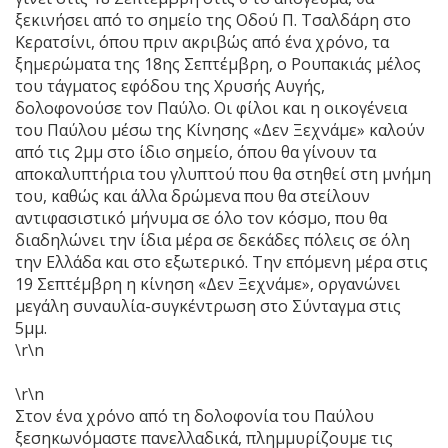
ξεκινήσει από το σημείο της Οδού Π. Τσαλδάρη στο
Κερατσίνι, όπου πριν ακριβώς από ένα χρόνο, τα
ξημερώματα της 18ης Σεπτέμβρη, ο Ρουπακιάς μέλος
του τάγματος εφόδου της Χρυσής Αυγής,
δολοφονούσε τον Παύλο. Οι φίλοι και η οικογένεια
του Παύλου μέσω της Κίνησης «Δεν Ξεχνάμε» καλούν
από τις 2μμ στο ίδιο σημείο, όπου θα γίνουν τα
αποκαλυπτήρια του γλυπτού που θα στηθεί στη μνήμη
του, καθώς και άλλα δρώμενα που θα στείλουν
αντιφασιστικό μήνυμα σε όλο τον κόσμο, που θα
διαδηλώνει την ίδια μέρα σε δεκάδες πόλεις σε όλη
την Ελλάδα και στο εξωτερικό. Την επόμενη μέρα στις
19 Σεπτέμβρη η κίνηση «Δεν Ξεχνάμε», οργανώνει
μεγάλη συναυλία-συγκέντρωση στο Σύνταγμα στις
5μμ.
\r\n
\r\n
Στον ένα χρόνο από τη δολοφονία του Παύλου
ξεσηκωνόμαστε πανελλαδικά, πλημμυρίζουμε τις