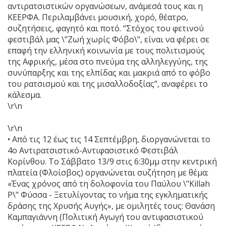
αντιρατσιστικών οργανώσεων, ανάμεσά τους και η
ΚΕΕΡΦΑ. Περιλαμβάνει μουσική, χορό, θέατρο,
συζητήσεις, φαγητό και ποτό. “Στόχος του φετινού
φεστιβάλ μας \"Ζωή χωρίς Φόβο\", είναι να φέρει σε
επαφή την ελληνική κοινωνία με τους πολιτισμούς
της Αφρικής, μέσα στο πνεύμα της αλληλεγγύης, της
συνύπαρξης και της ελπίδας και μακριά από το φόβο
του ρατσισμού και της μισαλλοδοξίας”, αναφέρει το
κάλεσμα.
\r\n
\r\n
• Από τις 12 έως τις 14 Σεπτέμβρη, διοργανώνεται το
4ο Αντιρατσιστικό-Αντιφασιστικό Φεστιβάλ
Κορίνθου. Το Σάββατο 13/9 στις 6:30μμ στην κεντρική
πλατεία (Φλοίσβος) οργανώνεται συζήτηση με θέμα:
«Ένας χρόνος από τη δολοφονία του Παύλου \"Killah
P\" Φύσσα - Ξετυλίγοντας το νήμα της εγκληματικής
δράσης της Χρυσής Αυγής», με ομιλητές τους: Θανάση
Καμπαγιάννη (Πολιτική Αγωγή του αντιφασιστικού