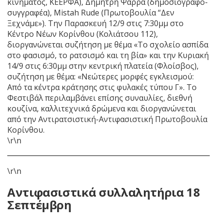
κινήματος, ΚΕΕΡΦΑ), Δημήτρη Ψαρρά (δημοσιογράφο-
συγγραφέα), Mistah Rude (Πρωτοβουλία “Δεν
Ξεχνάμε»). Την Παρασκευή 12/9 στις 7:30μμ στο
Κέντρο Νέων Κορίνθου (Κολιάτσου 112),
διοργανώνεται συζήτηση με θέμα «Το σχολείο ασπίδα
στο φασισμό, το ρατσισμό και τη βία» και την Κυριακή
14/9 στις 6:30μμ στην κεντρική πλατεία (Φλοίσβος),
συζήτηση με θέμα: «Νεώτερες μορφές εγκλεισμού:
Από τα κέντρα κράτησης στις φυλακές τύπου Γ». Το
Φεστιβάλ περιλαμβάνει επίσης συναυλίες, διεθνή
κουζίνα, καλλιτεχνικά δρώμενα και διοργανώνεται
από την Αντιρατσιστική-Αντιφασιστική Πρωτοβουλία
Κορίνθου.
\r\n
\r\n
Αντιφασιστικά συλλαλητήρια 18
Σεπτέμβρη