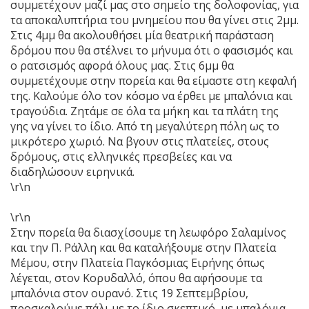
συμμετέχουν μαζί μας στο σημείο της δολοφονίας, για
τα αποκαλυπτήρια του μνημείου που θα γίνει στις 2μμ.
Στις 4μμ θα ακολουθήσει μία θεατρική παράσταση
δρόμου που θα στέλνει το μήνυμα ότι ο φασισμός και
ο ρατσισμός αφορά όλους μας. Στις 6μμ θα
συμμετέχουμε στην πορεία και θα είμαστε στη κεφαλή
της. Καλούμε όλο τον κόσμο να έρθει με μπαλόνια και
τραγούδια. Ζητάμε σε όλα τα μήκη και τα πλάτη της
γης να γίνει το ίδιο. Από τη μεγαλύτερη πόλη ως το
μικρότερο χωριό. Να βγουν στις πλατείες, στους
δρόμους, στις ελληνικές πρεσβείες και να
διαδηλώσουν ειρηνικά.
\r\n
\r\n
Στην πορεία θα διασχίσουμε τη λεωφόρο Σαλαμίνος
και την Π. Ράλλη και θα καταλήξουμε στην Πλατεία
Μέμου, στην Πλατεία Παγκόσμιας Ειρήνης όπως
λέγεται, στον Κορυδαλλό, όπου θα αφήσουμε τα
μπαλόνια στον ουρανό. Στις 19 Σεπτεμβρίου,
προσκαλούμε πάλι με το ίδιο σκεπτικό, με μπαλόνια