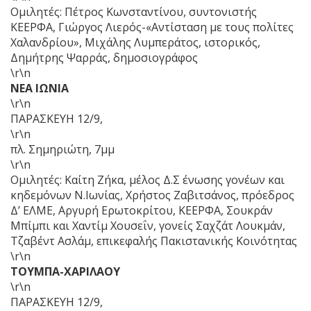
Ομιλητές: Πέτρος Κωνσταντίνου, συντονιστής
ΚΕΕΡΦΑ, Γιώργος Λιερός-«Αντίσταση με τους πολίτες
Χαλανδρίου», Mιχάλης Λυμπεράτος, ιστορικός,
Δημήτρης Ψαρράς, δημοσιογράφος
\r\n
ΝΕΑ ΙΩΝΙΑ
\r\n
ΠΑΡΑΣΚΕΥΗ 12/9,
\r\n
πλ. Σημηριώτη, 7μμ
\r\n
Ομιλητές: Καίτη Ζήκα, μέλος Δ.Σ ένωσης γονέων και
κηδεμόνων Ν.Ιωνίας, Χρήστος Ζαβιτσάνος, πρόεδρος
Δ’ ΕΛΜΕ, Αργυρή Ερωτοκρίτου, ΚΕΕΡΦΑ, Σουκράν
Μπίμπι και Χαντίμ Χουσεΐν, γονείς Σαχζάτ Λουκμάν,
Τζαβέντ Ασλάμ, επικεφαλής Πακιστανικής Κοινότητας
\r\n
ΤΟΥΜΠΑ-ΧΑΡΙΛΑΟΥ
\r\n
ΠΑΡΑΣΚΕΥΗ 12/9,