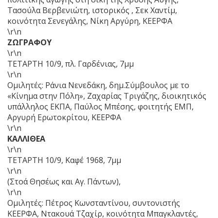
Τασούλα Βερβενιώτη, ιστορικός , Σεκ Χαντίμ,
κοινότητα Σενεγάλης, Νίκη Αργύρη, ΚΕΕΡΦΑ
\r\n
ΖΩΓΡΑΦΟΥ
\r\n
ΤΕΤΑΡΤΗ 10/9, πλ. Γαρδένιας, 7μμ
\r\n
Ομιλητές: Ράνια Νενεδάκη, δημ.Σύμβουλος με το
«Κίνημα στην Πόλη», Ζαχαρίας Τριγάζης, διοικητικός
υπάλληλος ΕΚΠΑ, Παύλος Μπέσης, φοιτητής ΕΜΠ,
Αργυρή Ερωτοκρίτου, ΚΕΕΡΦΑ
\r\n
ΚΑΛΛΙΘΕΑ
\r\n
ΤΕΤΑΡΤΗ 10/9, Καφέ 1968, 7μμ
\r\n
(Στοά Θησέως και Αγ. Πάντων),
\r\n
Ομιλητές: Πέτρος Κωνσταντίνου, συντονιστής
ΚΕΕΡΦΑ, Ντακουά Τζαχίρ, κοινότητα Μπαγκλαντές,