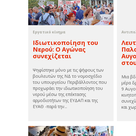
Εργατικό κίνημα
Αντιπο
Ιδιωτικοποίηση του
Λευτ
Νερού: Ο Αγώνας
Παλα
συνεχίζεται
Αυγο
στου
Ψηφίστηκε μόνο με τις ψήφους των
βουλευτών της ΝΔ το νομοσχέδιο
Μια βδ
του υπουργείου Περιβάλλοντος που
μέρα δ
προχωράει την ιδιωτικοποίηση του
9 Αυγο
νερού μέσω της επέκτασης
κινητοπ
αρμοδιοτήτων της ΕΥΔΑΠ και της
συνεχί
ΕΥΑΘ -παρά την...
και χωρ