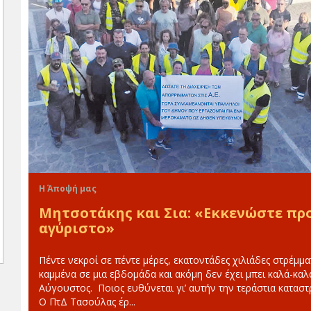
Η Άποψή μας
Μητσοτάκης και Σια: «Εκκενώστε πρ
αγύριστο»
Πέντε νεκροί σε πέντε μέρες, εκατοντάδες χιλιάδες στρέμμα
καμμένα σε μια εβδομάδα και ακόμη δεν έχει μπει καλά-καλ
Αύγουστος. Ποιος ευθύνεται γι’ αυτήν την τεράστια κατασ
Ο ΠτΔ Τασούλας έρ...