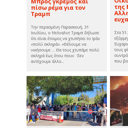
Οικ
Μπρος γκρεμός και
της 
πίσω ρέμα για τον
Αλλη
Τραμπ
ευχα
Την περασμένη Παρασκευή, 31
Στα 51
Ιουλίου, ο Ντόναλντ Τραμπ δήλωσε
εξόρμη
ότι είναι έτοιμος να χτυπήσει το Ιράν
Ευχαρι
«πολύ σκληρά». «Θέλουμε να
τους φί
νικήσουμε … Θα τους χτυπάμε πολύ
συντρό
σκληρά έως ότου πουν ‘δεν
που βο
αντέχουμε άλλο...