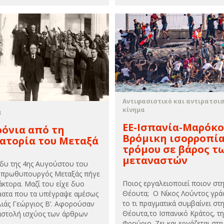
Αντιφασιστικό και αντιρατσι
κίνημα
α
ΕΕ-Ισπανία-Μαρόκο
ρόνια από τη
Βρόμικη ισορροπία
ατορία του Μεταξά
τρόμου σε βάρος τ
μεταναστών
δυ της 4ης Αυγούστου του
 πρωθυπουργός Μεταξάς πήγε
Ποιος εργαλειοποιεί ποιον στ
άκτορα. Μαζί του είχε δυο
Θέουτα; Ο Νίκος Λούντος γράφ
ματα που τα υπέγραψε αμέσως
το τι πραγματικά συμβαίνει στ
λιάς Γεώργιος Β’. Αφορούσαν
Θέουτα,το Ισπανικό Κράτος, τη
αστολή ισχύος των άρθρων
Φρούριο. Zει και εργάζεται στη