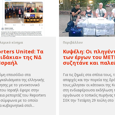
λεμικό κίνημα
Περιβάλλον
rters United: Τα
Κυψέλη: Οι πληγέν
ιδάκια» της ΝΔ
των έργων του ΜΕ
Ισραήλ
συζητάνε και παλε
όμη επεισόδιο στα
Για τις ζημιές στα σπίτια τους, τ
γκαλιάσματα της ελληνικής
απαρχές και την πορεία της δρ
ησης με το γενοκτονικό
τους μίλησαν οι κάτοικοι της 
 του Ισραήλ έφερε στην
στη ενδιαφέρουσα εκδήλωση 
εια ρεπορτάζ του Reporters
οργάνωσε ο τοπικός πυρήνας 
, σύμφωνα με το οποίο
ΣΕΚ την Τετάρτη 29 Ιούλη στο θ
 κυβερνητικά στελ...