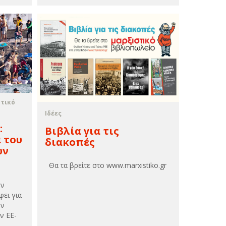
στικό
Ιδέες
:
Βιβλία για τις
 του
διακοπές
ων
Θα τα βρείτε στο www.marxistiko.gr
ην
ει για
ην
ν ΕΕ-