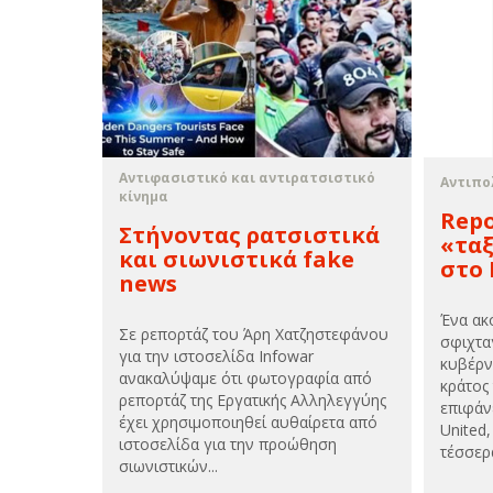
Αντιφασιστικό και αντιρατσιστικό
Αντιπο
κίνημα
Repo
Στήνοντας ρατσιστικά
«ταξ
και σιωνιστικά fake
στο 
news
Ένα ακ
Σε ρεπορτάζ του Άρη Χατζηστεφάνου
σφιχτα
για την ιστοσελίδα Infowar
κυβέρν
ανακαλύψαμε ότι φωτογραφία από
κράτος
ρεπορτάζ της Εργατικής Αλληλεγγύης
επιφάν
έχει χρησιμοποιηθεί αυθαίρετα από
United
ιστοσελίδα για την προώθηση
τέσσερα
σιωνιστικών...