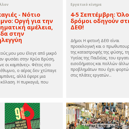
λλον
Εργατικό κίνημα
αγιές - Νότιο
4-5 Σεπτέμβρη: Όλο
μνο: Οργή για την
δρόμοι οδηγούν στ
ηματική αμέλεια,
ΔΕΘ!
ίδα στην
ηλεγγύη
Δήμοι Η φετινή ΔΕΘ είναι
προεκλογική και ο πρωθυπου
της καταστροφής της φύσης, τη
ούς μου μου έλεγε από μικρό
Υγείας της Παιδείας, του εργατ
αν φυσάει στην Κρύα Βρύση,
εισοδήματος και πολλών άλλω
νε οι καμπάνες». Φέτος στο
προβλημάτων που έχει φορτώ
Ρέθυμνο, ο αέρας δεν χτύπαγε
στις πλάτες εργατών...
αμπάνες, αλλά έφερε μια
 κόλαση. Η πυρκαγιά, που