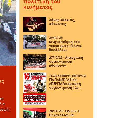
πολιτική του
κινήματος
Λάκης Χαλκιάς,
αθάνατος
29/12/25:
Κινητοποίηση στο
νοσοκομείο «Έλενα
Βενιζέλου»
27/12/25 - Απεργιακή
συγκέντρωση
ηθοποιών
16 ΔΕΚΕΜΒΡΗ, ΕΜΠΡΟΣ
ος
ΓΙΑ ΠΑΝΕΡΓΑΤΙΚΗ
ΑΠΕΡΓΙΑ Απεργιακή
συγκέντρωση 12μ...
τα
ά ο
τροφή;
28/11/25 - Εφ.Συν: Η
Παλαιστίνη θα