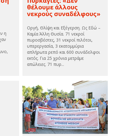
ηση
Πυρκαγιές: «Δεν
θέλουμε άλλους
νεκρούς συναδέλφους»
Οργή, Θλίψη και Εξέγερση. Ως Εδώ –
ν η
Καμία Άλλη Θυσία. 71 νεκροί
χαν
πυροσβέστες, 31 νεκροί πιλότοι,
υπερεργασία, 3 εκατομμύρια
μνο,
απλήρωτα ρεπό και 600 συνάδελφοι
εκτός. Για 25 χρόνια μετράμε
απώλειες. 71 πυρ...