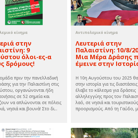
λεμικό κίνημα
Αντιπολεμικό κίνημα
εριά στην
Λευτεριά στην
ιστίνη: 9
Παλαιστίνη: 10/8/20
ύστου όλοι-ες-α
Μια Μέρα Δράσης 
ς δρόμους!
έμεινε στην Ιστορί
ομάδα πριν την πανελλαδική
Η 10η Αυγούστου του 2025 θα 
ράσης για την Παλαιστίνη στις
στην ιστορία για τις διαστάσει
ύστου, οργανώνονται ήδη
έλαβε το κάλεσμα για δράσεις
οιήσεις σε 52 σημεία και
αλληλεγγύης προς τον Παλαιστ
ζουν να απλώνονται σε πόλεις
λαό, σε νησιά και τουριστικούς
ιά, νησιά και βουνά! Στο δι...
προορισμούς. Από τη Γαύδο, μέχ