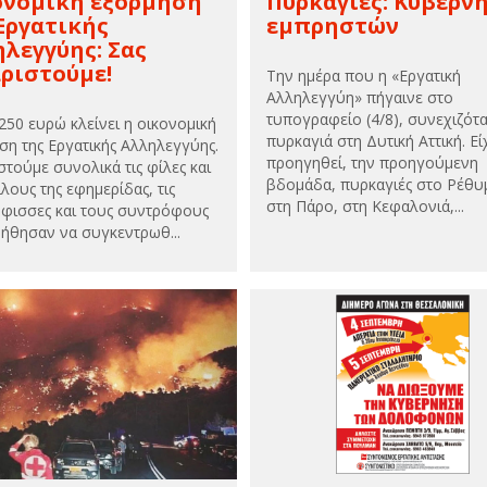
ονομική εξόρμηση
Πυρκαγιές: Kυβέρν
Εργατικής
εμπρηστών
λεγγύης: Σας
ριστούμε!
Την ημέρα που η «Εργατική
Αλληλεγγύη» πήγαινε στο
τυπογραφείο (4/8), συνεχιζότα
.250 ευρώ κλείνει η οικονομική
πυρκαγιά στη Δυτική Αττική. Εί
ση της Εργατικής Αλληλεγγύης.
προηγηθεί, την προηγούμενη
στούμε συνολικά τις φίλες και
βδομάδα, πυρκαγιές στο Ρέθυ
λους της εφημερίδας, τις
στη Πάρο, στη Κεφαλονιά,...
φισσες και τους συντρόφους
ήθησαν να συγκεντρωθ...