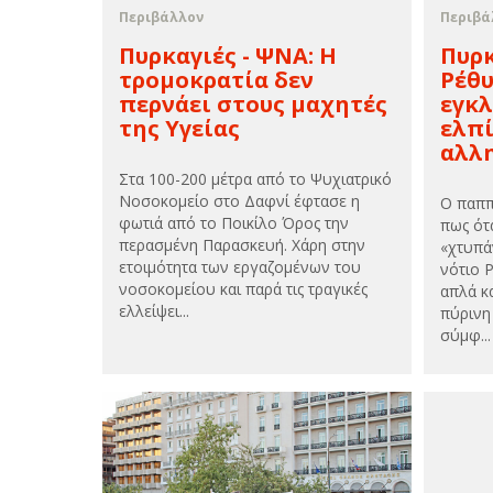
Περιβάλλον
Περιβά
Πυρκαγιές - ΨΝΑ: H
Πυρκ
τρομοκρατία δεν
Ρέθυ
περνάει στους μαχητές
εγκλ
της Υγείας
ελπ
αλλ
Στα 100-200 μέτρα από το Ψυχιατρικό
Νοσοκομείο στο Δαφνί έφτασε η
Ο παππ
φωτιά από το Ποικίλο Όρος την
πως ότ
περασμένη Παρασκευή. Χάρη στην
«χτυπά
ετοιμότητα των εργαζομένων του
νότιο 
νοσοκομείου και παρά τις τραγικές
απλά κ
ελλείψει...
πύρινη
σύμφ...