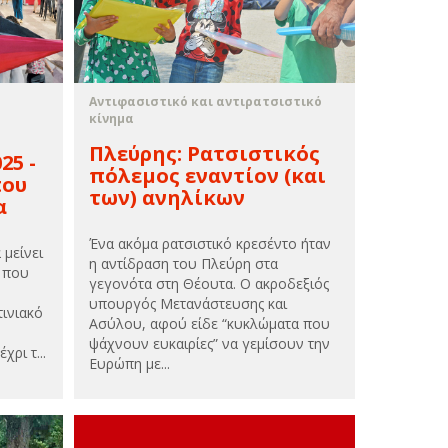
Αντιφασιστικό και αντιρατσιστικό
κίνημα
Πλεύρης: Ρατσιστικός
25 -
πόλεμος εναντίον (και
που
των) ανηλίκων
α
Ένα ακόμα ρατσιστικό κρεσέντο ήταν
μείνει
η αντίδραση του Πλεύρη στα
ς που
γεγονότα στη Θέουτα. Ο ακροδεξιός
υπουργός Μετανάστευσης και
ινιακό
Ασύλου, αφού είδε “κυκλώματα που
ψάχνουν ευκαιρίες” να γεμίσουν την
ρι τ...
Ευρώπη με...