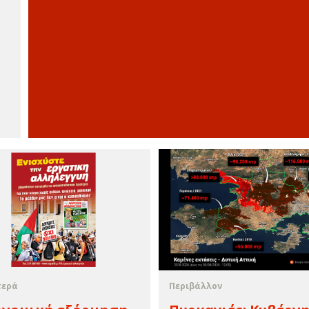
τερά
Περιβάλλον