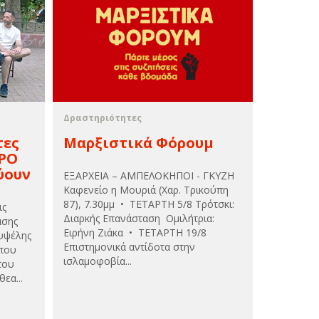
Δραστηριότητες
τες
Μαρξιστικά Φόρουμ
ΤΡΟ
ύουν
ΕΞΑΡΧΕΙΑ – ΑΜΠΕΛΟΚΗΠΟΙ - ΓΚΥΖΗ
Καφενείο η Μουριά (Χαρ. Τρικούπη
87), 7.30μμ • ΤΕΤΑΡΤΗ 5/8 Τρότσκι:
ις
Διαρκής Επανάσταση Ομιλήτρια:
άσης
Ειρήνη Ζιάκα • ΤΕΤΑΡΤΗ 19/8
Κυψέλης
Επιστημονικά αντίδοτα στην
που
ισλαμοφοβία...
του
εα...