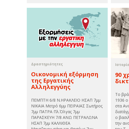
Δραστηριότητες
Ιστορί
Οικονομική εξόρμηση
90 χ
της Εργατικής
δικτ
Αλληλεγγύης
Το βρά
1936 ο
ΠΕΜΠΤΗ 6/8 Ν.ΗΡΑΚΛΕΙΟ ΗΣΑΠ 7μμ
στα Αν
ΝΙΚΑΙΑ Μετρό 6μμ ΠΕΙΡΑΙΑΣ Σωτήρος
διατάγ
7μμ ΠΑΤΡΑ Πλ.Όλγας 7μμ
ο βασι
ΠΑΡΑΣΚΕΥΗ 7/8 ΑΝΩ ΠΕΤΡΑΛΩΝΑ
την αν
ΗΣΑΠ 7μμ ΚΑΛΛΙΘΕΑ
του Σ...
Μαντζαγριωτάκη και Θησέως 7μμ