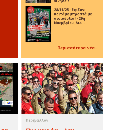
νικήσει!
28/11/25 - Εφ.Συν:
Κοιτάμε μπροστά με
αισιοδοξία! - 29η
Νοεμβρίου, Διε...
Περισσότερα νέα...
Περιβάλλον