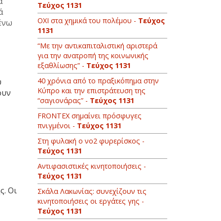
α
Τεύχος 1131
ά
ΟΧΙ στα χημικά του πολέμου -
Τεύχος
ένω
1131
“Με την αντικαπιταλιστική αριστερά
για την ανατροπή της κοινωνικής
εξαθλίωσης” -
Τεύχος 1131
40 χρόνια από το πραξικόπημα στην
υ
Κύπρο και την επιστράτευση της
ουν
“σαγιονάρας” -
Τεύχος 1131
FRONTEX σημαίνει πρόσφυγες
πνιγμένοι -
Τεύχος 1131
Στη φυλακή ο νο2 φυρερίσκος -
Τεύχος 1131
Αντιφασιστικές κινητοποιήσεις -
Τεύχος 1131
ς. Οι
Σκάλα Λακωνίας: συνεχίζουν τις
κινητοποιήσεις οι εργάτες γης -
Τεύχος 1131