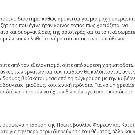
πόμενο διάστημα, καθώς πρόκειται για μια μάχη υπεράσπι
ήτηση που έγινε ήταν κοινός τόπος πως χρειάζεται να
ατα και οι οργανώσεις της αριστεράς και τα τοπικά σωματε
οριών και να λυθεί το νήμα του ποιος είναι υπεύθυνος.
ούτε από τον εθελοντισμό, ούτε από εύρεση χρηματοδοτώ
άγκες των εργατών και των παιδιών θα καλύπτονται, αντί 
 ο δρόμος βρίσκεται μέσα από τη σύγκρουση με την κυβέρ
ια δουλειές, μισθούς, κοινωνική πρόνοια. Για να μη χρειάζε
παιδιά να μπορούν να έχουν δωρεάν υγεία και εκπαίδευση,
ε ομόφωνα η ίδρυση της Πρωτοβουλίας Φορέων και Κατο
ατα για την περαιτέρω διερεύνηση του θέματος, αλλά και γ