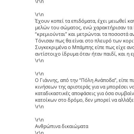
\r\n
\r\n
Έχουν κοπεί τα επιδόματα, έχει μειωθεί 
μελών του σώματος, ενώ χαρακτήρισαν τα 
“κρεμιούνται” και μετρώνται τα ποσοστά α
Τόνισαν πως θα είναι στο πλευρό των κορι
Συγκεκριμένα ο Μπάμπης είπε πως είχε ανα
αντίστοιχο ίδρυμα όταν ήταν παιδί, και η 
\r\n
\r\n
Ο Γιάννης, από την “Πόλη Ανάποδα”, είπε 
κινήσεων της αριστεράς για να μπορέσει ν
καταδικαστικές αποφάσεις για όσα συμβαί
κατοίκων στο δρόμο, δεν μπορεί να αλλάξε
\r\n
\r\n
Ανθρώπινα δικαιώματα
\r\n