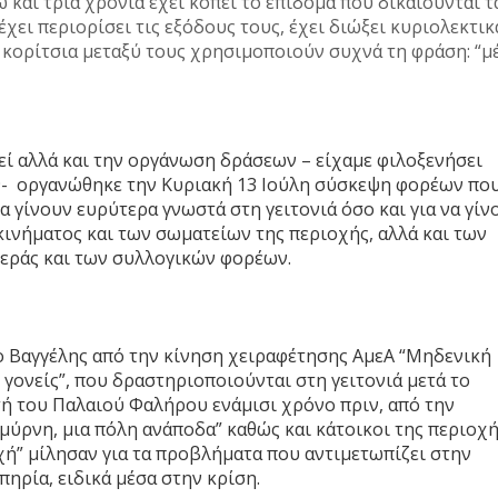
αι τρία χρόνια έχει κοπεί το επίδομα που δικαιούνται τ
έχει περιορίσει τις εξόδους τους, έχει διώξει κυριολεκτικ
 κορίτσια μεταξύ τους χρησιμοποιούν συχνά τη φράση: “μ
ί αλλά και την οργάνωση δράσεων – είχαμε φιλοξενήσει
9- οργανώθηκε την Κυριακή 13 Ιούλη σύσκεψη φορέων πο
α γίνουν ευρύτερα γνωστά στη γειτονιά όσο και για να γίν
ινήματος και των σωματείων της περιοχής, αλλά και των
εράς και των συλλογικών φορέων.
ο Βαγγέλης από την κίνηση χειραφέτησης ΑμεΑ “Μηδενική
γονείς”, που δραστηριοποιούνται στη γειτονιά μετά το
ή του Παλαιού Φαλήρου ενάμισι χρόνο πριν, από την
μύρνη, μια πόλη ανάποδα” καθώς και κάτοικοι της περιοχή
ή” μίλησαν για τα προβλήματα που αντιμετωπίζει στην
ηρία, ειδικά μέσα στην κρίση.