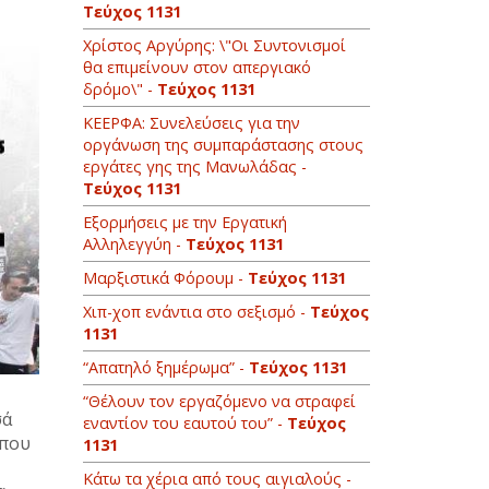
Τεύχος 1131
Χρίστος Αργύρης: \"Οι Συντονισμοί
θα επιμείνουν στον απεργιακό
δρόμο\" -
Τεύχος 1131
ΚΕΕΡΦΑ: Συνελεύσεις για την
οργάνωση της συμπαράστασης στους
εργάτες γης της Μανωλάδας -
Τεύχος 1131
Εξορμήσεις με την Εργατική
Αλληλεγγύη -
Τεύχος 1131
Μαρξιστικά Φόρουμ -
Τεύχος 1131
Χιπ-χοπ ενάντια στο σεξισμό -
Τεύχος
1131
“Απατηλό ξημέρωμα” -
Τεύχος 1131
“Θέλουν τον εργαζόμενο να στραφεί
σά
εναντίoν του εαυτού του” -
Τεύχος
 που
1131
Κάτω τα χέρια από τους αιγιαλούς -