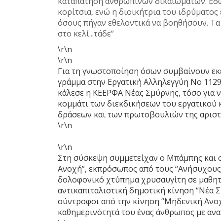
καταπάτηση ανθρωπίνων δικαιωμάτων. Εδώ κ
κορίτσια, ενώ η διοικήτρια του ιδρύματος 
όσους πήγαν εθελοντικά να βοηθήσουν. Τα
στο κελί...τάδε”
\r\n
\r\n
Για τη γνωστοποίηση όσων συμβαίνουν εκε
γράμμα στην Εργατική Αλληλεγγύη Νο 112
κάλεσε η ΚΕΕΡΦΑ Νέας Σμύρνης, τόσο για ν
κομμάτι των διεκδικήσεων του εργατικού κ
δράσεων και των πρωτοβουλιών της αριστ
\r\n
\r\n
Στη σύσκεψη συμμετείχαν ο Μπάμπης και 
Ανοχή”, εκπρόσωπος από τους “Ανήσυχους 
δολοφονικό χτύπημα χρυσαυγίτη σε μαθητ
αντικαπιταλιστική δημοτική κίνηση “Νέα Σ
σύντροφοι από την κίνηση “Μηδενική Ανοχ
καθημερινότητά του ένας άνθρωπος με αναπ