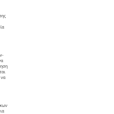
σης
ία
ν-
να
νηση
ται
 να
ίκων
ια