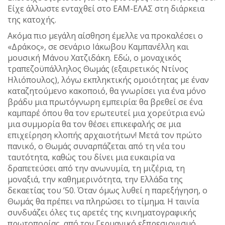
Είχε άλλωστε ενταχθεί στο ΕΑΜ-ΕΛΑΣ στη διάρκεια
της κατοχής.
Ακόμα πιο μεγάλη αίσθηση έμελλε να προκαλέσει ο
«Δράκος», σε σενάριο Ιάκωβου Καμπανέλλη και
μουσική Μάνου Χατζιδάκη. Εδώ, ο μοναχικός
τραπεζοϋπάλληλος Θωμάς (εξαιρετικός Ντίνος
Ηλιόπουλος), λόγω εκπληκτικής ομοιότητας με έναν
καταζητούμενο κακοποιό, θα γνωρίσει για ένα μόνο
βράδυ μια πρωτόγνωρη εμπειρία: θα βρεθεί σε ένα
καμπαρέ όπου θα τον ερωτευτεί μια χορεύτρια ενώ
μια συμμορία θα τον θέσει επικεφαλής σε μια
επιχείρηση κλοπής αρχαιοτήτων! Μετά τον πρώτο
πανικό, ο Θωμάς συναρπάζεται από τη νέα του
ταυτότητα, καθώς του δίνει μια ευκαιρία να
δραπετεύσει από την ανωνυμία, τη μιζέρια, τη
μοναξιά, την καθημερινότητα, την Ελλάδα της
δεκαετίας του ’50. Όταν όμως λυθεί η παρεξήγηση, ο
Θωμάς θα πρέπει να πληρώσει το τίμημα. Η ταινία
συνδυάζει όλες τις αρετές της κινηματογραφικής
πρωτοπορίας, από τον Γερμανικό εξπρεσιονισμό