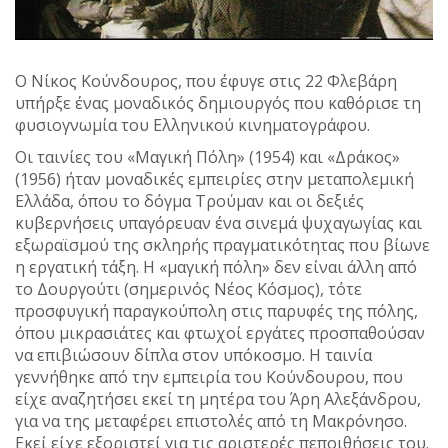
Ο Νίκος Κούνδουρος, που έφυγε στις 22 Φλεβάρη
υπήρξε ένας μοναδικός δημιουργός που καθόρισε τη
φυσιογνωμία του Ελληνικού κινηματογράφου.
Οι ταινίες του «Μαγική Πόλη» (1954) και «Δράκος»
(1956) ήταν μοναδικές εμπειρίες στην μεταπολεμική
Ελλάδα, όπου το δόγμα Τρούμαν και οι δεξιές
κυβερνήσεις υπαγόρευαν ένα σινεμά ψυχαγωγίας και
εξωραϊσμού της σκληρής πραγματικότητας που βίωνε
η εργατική τάξη. Η «μαγική πόλη» δεν είναι άλλη από
το Δουργούτι (σημερινός Νέος Κόσμος), τότε
προσφυγική παραγκούπολη στις παρυφές της πόλης,
όπου μικρασιάτες και φτωχοί εργάτες προσπαθούσαν
να επιβιώσουν δίπλα στον υπόκοσμο. Η ταινία
γεννήθηκε από την εμπειρία του Κούνδουρου, που
είχε αναζητήσει εκεί τη μητέρα του Άρη Αλεξάνδρου,
για να της μεταφέρει επιστολές από τη Μακρόνησο.
Εκεί είχε εξοριστεί για τις αριστερές πεποιθήσεις του.