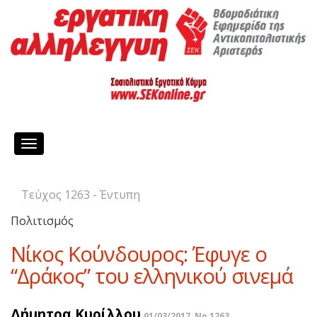
Toggle
navigation
Τεύχος 1263 - Έντυπη
Πολιτισμός
Νίκος Κούνδουρος: Έφυγε ο
“Δράκος” του ελληνικού σινεμά
Δήμητρα Κυρίλλου
01/03/2017, No 1263