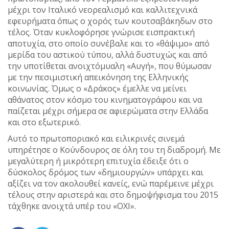
μέχρι τον Ιταλικό νεορεαλισμό και καλλιτεχνικά
εφευρήματα όπως ο χορός των κουτσαβάκηδων στο
τέλος. Όταν κυκλοφόρησε γνώρισε εισπρακτική
αποτυχία, στο οποίο συνέβαλε και το «θάψιμο» από
μερίδα του αστικού τύπου, αλλά δυστυχώς και από
την υποτίθεται ανοιχτόμυαλη «Αυγή», που θύμωσαν
με την πεσιμιστική απεικόνηση της Ελληνικής
κοινωνίας. Όμως ο «Δράκος» έμελλε να μείνει
αθάνατος στον κόσμο του κινηματογράφου και να
παίζεται μέχρι σήμερα σε αφιερώματα στην Ελλάδα
και στο εξωτερικό.
Αυτό το πρωτοποριακό και ειλικρινές σινεμά
υπηρέτησε ο Κούνδουρος σε όλη του τη διαδρομή. Με
μεγαλύτερη ή μικρότερη επιτυχία έδειξε ότι ο
δύσκολος δρόμος των «δημιουργών» υπάρχει και
αξίζει να τον ακολουθεί κανείς, ενώ παρέμεινε μέχρι
τέλους στην αριστερά και στο δημοψήφισμα του 2015
τάχθηκε ανοιχτά υπέρ του «ΟΧΙ».