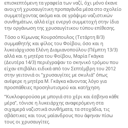
επισκεπτόμενη τα γραφεία των ναζί, όχι μόνο έκανε
ανοιχτή χρυσαυγίτικη προπαγάνδα μέσα στο σχολείο
συμμετέχοντας ακόμα και σε γράψιμο ναζιστικών
συνθημάτων, αλλά είχε ενεργό συμμετοχή στην ίδια
την οργάνωση της χρυσαυγίτικου τύπου επίθεσης.
Τόσο ο Κίμωνας Κουρσόπουλος (Τετάρτη 8/3)
συμμαθητής και φίλος του Φοίβου, όσο και η
λυκειάρχισσα Ελένη Διαμιανοπούλου (Πέμπτη 13/3)
αλλά και η μητέρα του Φοίβου, Μαρία Γκάγκα
(Δευτέρα 14/3) περιέγραψαν το σκηνικό τρόμου που
είχαν επιβάλει ειδικά από τον Σεπτέμβρη του 2012
στην γειτονιά οι “χρυσαυγίτες με σκυλιά” όπως
ανέφερε η μητέρα Μ. Γκάγκα κάνοντας λόγο για
προσπάθειες προσηλυτισμού και κατήχηση.
“Κυκλοφορούσα με μπογιά στο χέρι και έσβηνα κάθε
μέρα”, τόνισε η λυκειάρχης αναφερόμενη στα
σιχαμερά ναζιστικά συνθήματα, τα στοχάδια, τις
σβάστικες και τους μαίανδρους που άφηναν πίσω
τους οι χρυσαυγίτες.