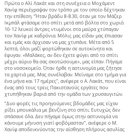
Πρώτα ο Αλί Λακάτ και στη συνέχεια ο Μοχάμεντ
Χανίφ περιέγραψαν τον τρόπο με τον οποίο δέχτηκαν
την επίθεση. “Ήταν βράδυ 8-8.30, όταν με τον Μάζερ
Ικμπάλ φτάσαμε στο σπίτι μετά από βόλτα στο χωριό.
10-12 λευκοί άντρες ντυμένοι στα μαύρα χτύπαγαν
τον Χανίφ με καδρόνια. Μόλις μας είδαν μας έπιασαν
και εμάς και άρχισαν να μας χτυπάνε. Μέτα από 5
λεπτά, όλοι μαζί φορτώθηκαν σε αυτοκίνητα και
έφυγαν. «Μαλάκες, αν δεν έχετε φύγει από το σπίτι
μέχρι αύριο θα σας σκοτώσουμε», μας είπαν. Πήγαμε
στο νοσοκομείο. Όταν ήρθε η αστυνομία μας ζήτησε
τα χαρτιά μας. Μας συνέλαβαν. Μείναμε στο τμήμα για
ένα μήνα και 17 ημέρες”, ανέφερε ο Α. Λακάτ, που είναι
ένας από τους τρεις Πακιστανούς εργάτες που
χτυπήθηκαν βαριά από την ομάδα των χρυσαυγιτών.
“Δυο φορές τις προηγούμενες βδομάδες μας είχαν
ρίξει μπουκάλια με βενζίνη στο σπίτι. Ευτυχώς δεν
σπάσανε όλα. Δεν πήγαμε όμως στην αστυνομία να
κάνουμε μήνυση γιατί φοβόμασταν”, ανέφερε ο Μ.
Χανίφ αποδεικνύοντας την αίσθηση πλήρους ασυλίας