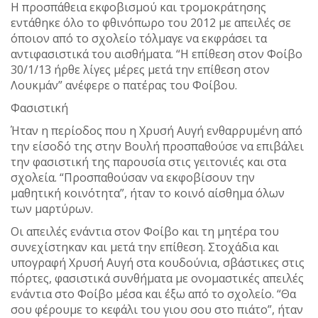
Η προσπάθεια εκφοβισμού και τρομοκράτησης
εντάθηκε όλο το φθινόπωρο του 2012 με απειλές σε
όποιον από το σχολείο τόλμαγε να εκφράσει τα
αντιφασιστικά του αισθήματα. “Η επίθεση στον Φοίβο
30/1/13 ήρθε λίγες μέρες μετά την επίθεση στον
Λουκμάν” ανέφερε ο πατέρας του Φοίβου.
Φασιστική
Ήταν η περίοδος που η Χρυσή Αυγή ενθαρρυμένη από
την είσοδό της στην Βουλή προσπαθούσε να επιβάλει
την φασιστική της παρουσία στις γειτονιές και στα
σχολεία. “Προσπαθούσαν να εκφοβίσουν την
μαθητική κοινότητα”, ήταν το κοινό αίσθημα όλων
των μαρτύρων.
Οι απειλές ενάντια στον Φοίβο και τη μητέρα του
συνεχίστηκαν και μετά την επίθεση. Στοχάδια και
υπογραφή Χρυσή Αυγή στα κουδούνια, σβάστικες στις
πόρτες, φασιστικά συνθήματα με ονομαστικές απειλές
ενάντια στο Φοίβο μέσα και έξω από το σχολείο. “Θα
σου φέρουμε το κεφάλι του γιου σου στο πιάτο”, ήταν