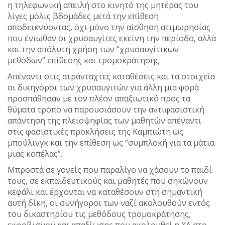
η τηλεφωνική απειλή στο κινητό της μητέρας του
λίγες μόλις βδομάδες μετά την επίθεση
αποδεικνύοντας, όχι μόνο την αίσθηση ατιμωρησίας
που ένιωθαν οι χρυσαυγίτες εκείνη την περίοδο, αλλά
και την απόλυτη χρήση των “χρυσαυγίτικων
μεθόδων” επίθεσης και τρομοκράτησης.
Απέναντι στις ατράνταχτες καταθέσεις και τα στοιχεία
οι δικηγόροι των χρυσαυγιτών για άλλη μια φορά
προσπάθησαν με τον πλέον απαξιωτικό προς τα
θύματα τρόπο να παρουσιάσουν την αντιφασιστική
απάντηση της πλειοψηφίας των μαθητών απέναντι
στις φασιστικές προκλήσεις της Καμπιώτη ως
μπούλινγκ και την επίθεση ως “συμπλοκή για τα μάτια
μιας κοπέλας”.
Μπροστά σε γονείς που παραλίγο να χάσουν το παιδί
τους, σε εκπαιδευτικούς και μαθητές που σηκώνουν
κεφάλι και έρχονται να καταθέσουν στη σημαντική
αυτή δίκη, οι συνήγοροι των ναζί ακολουθούν εντός
του δικαστηρίου τις μεθόδους τρομοκράτησης,
εκφοβισμού και απαξίωσης που ακολουθεί η ΧΑ στο