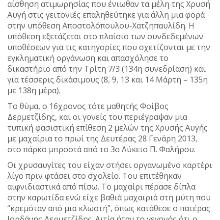
αίσθηση ατιμωρησίας που ένιωθαν τα μέλη της Χρυσή
Αυγή στις γειτονιές επαληθεύτηκε για άλλη μια φορά
στην υπόθεση Αποστολόπουλου-Χατζηπαυλίδη. Η
υπόθεση εξετάζεται στο πλαίσιο των συνδεδεμένων
υποθέσεων για τις κατηγορίες που σχετίζονται με την
εγκληματική οργάνωση και απασχόλησε το
δικαστήριο από την Τρίτη 7/3 (134η συνεδρίαση) και
για τέσσερις δικάσιμους (8, 9, 13 και 14 Μάρτη – 135η
με 138η μέρα).
Το θύμα, ο 16χρονος τότε μαθητής Φοίβος
Δερμετζίδης, και οι γονείς του περιέγραψαν μια
τυπική φασιστική επίθεση 2 μελών της Χρυσής Αυγής
με μαχαίρια το πρωί της Δευτέρας 28 Γενάρη 2013,
στο πάρκο μπροστά από το 3ο Λύκειο Π. Φαλήρου.
Οι χρυσαυγίτες του είχαν στήσει οργανωμένο καρτέρι
λίγο πριν φτάσει στο σχολείο. Του επιτέθηκαν
αιφνιδιαστικά από πίσω. Το μαχαίρι πέρασε δίπλα
στην καρωτίδα ενώ είχε βαθιά μαχαιριά στη μύτη που
“κρεμόταν από μια κλωστή”, όπως κατάθεσε ο πατέρας
Ιορδάνης Δερμετζίδης. Αιτία ήταν το γεγονός ότι ο