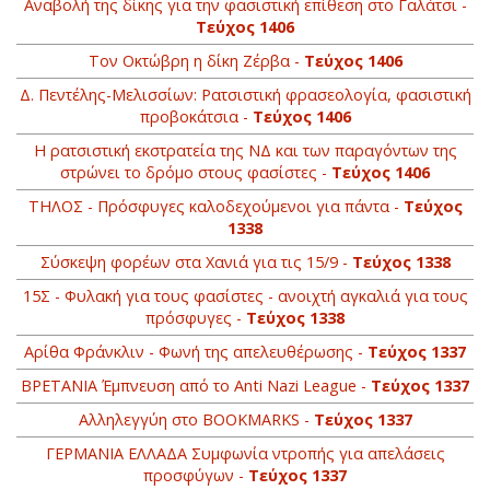
Αναβολή της δίκης για την φασιστική επίθεση στο Γαλάτσι -
Τεύχος 1406
Τον Οκτώβρη η δίκη Ζέρβα -
Τεύχος 1406
Δ. Πεντέλης-Μελισσίων: Ρατσιστική φρασεολογία, φασιστική
προβοκάτσια -
Τεύχος 1406
Η ρατσιστική εκστρατεία της ΝΔ και των παραγόντων της
στρώνει το δρόμο στους φασίστες -
Τεύχος 1406
ΤΗΛΟΣ - Πρόσφυγες καλοδεχούμενοι για πάντα -
Τεύχος
1338
Σύσκεψη φορέων στα Χανιά για τις 15/9 -
Τεύχος 1338
15Σ - Φυλακή για τους φασίστες - ανοιχτή αγκαλιά για τους
πρόσφυγες -
Τεύχος 1338
Αρίθα Φράνκλιν - Φωνή της απελευθέρωσης -
Τεύχος 1337
BΡETANIA Έμπνευση από το Anti Nazi League -
Τεύχος 1337
Αλληλεγγύη στο ΒOOKMARKS -
Τεύχος 1337
ΓΕΡΜΑΝΙΑ ΕΛΛΑΔΑ Συμφωνία ντροπής για απελάσεις
προσφύγων -
Τεύχος 1337