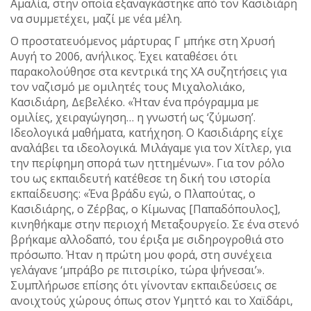
Αμαλία, στην οποία εξαναγκάστηκε από τον Κασιδιάρη
να συμμετέχει, μαζί με νέα μέλη.
Ο προστατευόμενος μάρτυρας Γ μπήκε στη Χρυσή
Αυγή το 2006, ανήλικος. Έχει καταθέσει ότι
παρακολούθησε στα κεντρικά της ΧΑ συζητήσεις για
τον ναζισμό με ομιλητές τους Μιχαλολιάκο,
Κασιδιάρη, Δεβελέκο. «Ήταν ένα πρόγραμμα με
ομιλίες, χειραγώγηση… η γνωστή ως ‘ζύμωση’.
Ιδεολογικά μαθήματα, κατήχηση. Ο Κασιδιάρης είχε
αναλάβει τα ιδεολογικά. Μιλάγαμε για τον Χίτλερ, για
την περίφημη σπορά των ηττημένων». Για τον ρόλο
του ως εκπαιδευτή κατέθεσε τη δική του ιστορία
εκπαίδευσης: «Ένα βράδυ εγώ, ο Πλαπούτας, ο
Κασιδιάρης, ο Ζέρβας, ο Κίμωνας [Παπαδόπουλος],
κινηθήκαμε στην περιοχή Μεταξουργείο. Σε ένα στενό
βρήκαμε αλλοδαπό, του έριξα με σιδηρογροθιά στο
πρόσωπο. Ήταν η πρώτη μου φορά, στη συνέχεια
γελάγανε ‘μπράβο ρε πιτσιρίκο, τώρα ψήνεσαι’».
Συμπλήρωσε επίσης ότι γίνονταν εκπαιδεύσεις σε
ανοιχτούς χώρους όπως στον Υμηττό και το Χαϊδάρι,