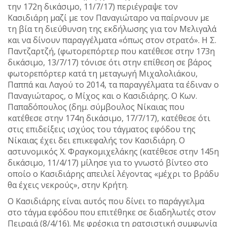
την 172η δικάσιμο, 11/7/17) περιέγραψε τον
Κασιδιάρη μαζί με τον Παναγιώταρο να παίρνουν με
τη βία τη διεύθυνση της εκδήλωσης για τον Μελιγαλά
και να δίνουν παραγγέλματα «όπως στον στρατό». Η Σ.
Παντζαρτζή, (φωτορεπόρτερ που κατέθεσε στην 173η
δικάσιμο, 13/7/17) τόνισε ότι στην επίθεση σε βάρος
φωτορεπόρτερ κατά τη μεταγωγή Μιχαλολιάκου,
Παππά και Λαγού το 2014, τα παραγγέλματα τα έδιναν ο
Παναγιώταρος, ο Μίχος και ο Κασιδιάρης. Ο Κων.
Παπαδόπουλος (δημ. σύμβουλος Νίκαιας που
κατέθεσε στην 174η δικάσιμο, 17/7/17), κατέθεσε ότι
στις επιδείξεις ισχύος του τάγματος εφόδου της
Νίκαιας έχει δει επικεφαλής τον Κασιδιάρη. Ο
αστυνομικός Χ. Φραγκομιχελάκης (κατέθεσε στην 145η
δικάσιμο, 11/4/17) μίλησε για το γνωστό βίντεο στο
οποίο ο Κασιδιάρης απειλεί λέγοντας «μέχρι το βράδυ
θα έχεις νεκρούς», στην Κρήτη.
Ο Κασιδιάρης είναι αυτός που δίνει το παράγγελμα
στο τάγμα εφόδου που επιτέθηκε σε διαδηλωτές στον
Πειραιά (8/4/16). Με φρέσκια τη ρατσιστική συμφωνία