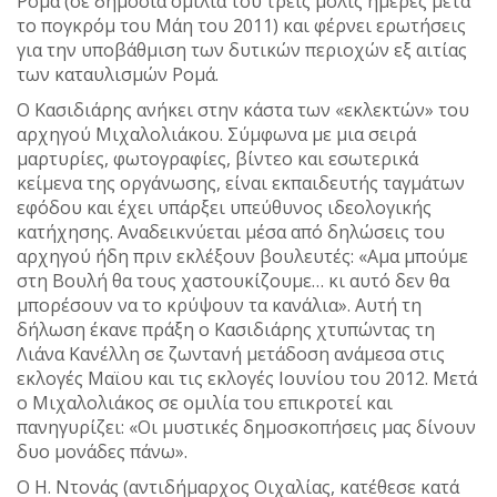
Ρομά (σε δημόσια ομιλία του τρεις μόλις ημέρες μετά
το πογκρόμ του Μάη του 2011) και φέρνει ερωτήσεις
για την υποβάθμιση των δυτικών περιοχών εξ αιτίας
των καταυλισμών Ρομά.
Ο Κασιδιάρης ανήκει στην κάστα των «εκλεκτών» του
αρχηγού Μιχαλολιάκου. Σύμφωνα με μια σειρά
μαρτυρίες, φωτογραφίες, βίντεο και εσωτερικά
κείμενα της οργάνωσης, είναι εκπαιδευτής ταγμάτων
εφόδου και έχει υπάρξει υπεύθυνος ιδεολογικής
κατήχησης. Αναδεικνύεται μέσα από δηλώσεις του
αρχηγού ήδη πριν εκλέξουν βουλευτές: «Αμα μπούμε
στη Βουλή θα τους χαστουκίζουμε… κι αυτό δεν θα
μπορέσουν να το κρύψουν τα κανάλια». Αυτή τη
δήλωση έκανε πράξη ο Κασιδιάρης χτυπώντας τη
Λιάνα Κανέλλη σε ζωντανή μετάδοση ανάμεσα στις
εκλογές Μαϊου και τις εκλογές Ιουνίου του 2012. Μετά
ο Μιχαλολιάκος σε ομιλία του επικροτεί και
πανηγυρίζει: «Οι μυστικές δημοσκοπήσεις μας δίνουν
δυο μονάδες πάνω».
Ο Η. Ντονάς (αντιδήμαρχος Οιχαλίας, κατέθεσε κατά