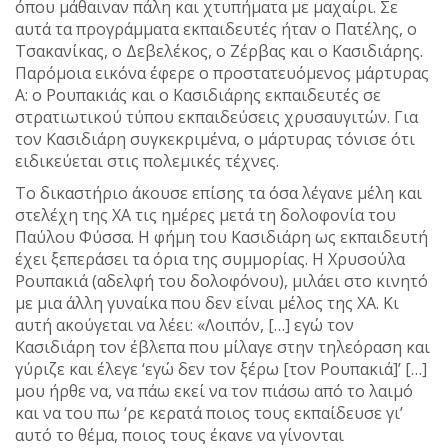
όπου μάθαιναν πάλη και χτυπήματα με μαχαίρι. Σε
αυτά τα προγράμματα εκπαιδευτές ήταν ο Πατέλης, ο
Τσακανίκας, ο Δεβελέκος, ο Ζέρβας και ο Κασιδιάρης.
Παρόμοια εικόνα έφερε ο προστατευόμενος μάρτυρας
Α: ο Ρουπακιάς και ο Κασιδιάρης εκπαιδευτές σε
στρατιωτικού τύπου εκπαιδεύσεις χρυσαυγιτών. Για
τον Κασιδιάρη συγκεκριμένα, ο μάρτυρας τόνισε ότι
ειδικεύεται στις πολεμικές τέχνες.
Το δικαστήριο άκουσε επίσης τα όσα λέγανε μέλη και
στελέχη της ΧΑ τις ημέρες μετά τη δολοφονία του
Παύλου Φύσσα. Η φήμη του Κασιδιάρη ως εκπαιδευτή
έχει ξεπεράσει τα όρια της συμμορίας. Η Χρυσούλα
Ρουπακιά (αδελφή του δολοφόνου), μιλάει στο κινητό
με μια άλλη γυναίκα που δεν είναι μέλος της ΧΑ. Κι
αυτή ακούγεται να λέει: «Λοιπόν, […] εγώ τον
Κασιδιάρη τον έβλεπα που μίλαγε στην τηλεόραση και
γύριζε και έλεγε ‘εγώ δεν τον ξέρω [τον Ρουπακιά]’ […]
μου ήρθε να, να πάω εκεί να τον πιάσω από το λαιμό
και να του πω ‘ρε κερατά ποιος τους εκπαίδευσε γι’
αυτό το θέμα, ποιος τους έκανε να γίνονται