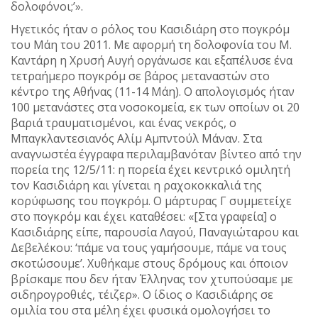
δολοφόνοι;’».
Ηγετικός ήταν ο ρόλος του Κασιδιάρη στο πογκρόμ
του Μάη του 2011. Με αφορμή τη δολοφονία του Μ.
Καντάρη η Χρυσή Αυγή οργάνωσε και εξαπέλυσε ένα
τετραήμερο πογκρόμ σε βάρος μεταναστών στο
κέντρο της Αθήνας (11-14 Μάη). Ο απολογισμός ήταν
100 μετανάστες στα νοσοκομεία, εκ των οποίων οι 20
βαριά τραυματισμένοι, και ένας νεκρός, ο
Μπαγκλαντεσιανός Αλίμ Αμπντούλ Μάναν. Στα
αναγνωστέα έγγραφα περιλαμβανόταν βίντεο από την
πορεία της 12/5/11: η πορεία έχει κεντρικό ομιλητή
τον Κασιδιάρη και γίνεται η ραχοκοκκαλιά της
κορύφωσης του πογκρόμ. Ο μάρτυρας Γ συμμετείχε
στο πογκρόμ και έχει καταθέσει: «[Στα γραφεία] ο
Κασιδιάρης είπε, παρουσία Λαγού, Παναγιώταρου και
Δεβελέκου: ‘πάμε να τους γαμήσουμε, πάμε να τους
σκοτώσουμε’. Χυθήκαμε στους δρόμους και όποιον
βρίσκαμε που δεν ήταν Έλληνας τον χτυπούσαμε με
σιδηρογροθιές, τέιζερ». Ο ίδιος ο Κασιδιάρης σε
ομιλία του στα μέλη έχει φυσικά ομολογήσει το