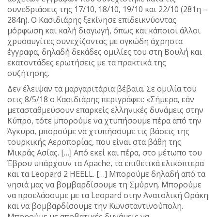
συνεδριάσεις της 17/10, 18/10, 19/10 και 22/10 (281η –
284η). Ο Κασιδιάρης ξεκίνησε επιδεικνύοντας
μόρφωση και καλή διαγωγή, όπως και κάποιοι άλλοι
χρυσαυγίτες συνεχίζοντας με ογκώδη άχρηστα
έγγραφα, δηλαδή δεκάδες ομιλίες του στη Βουλή και
εκατοντάδες ερωτήσεις με τα πρακτικά της
συζήτησης.
Δεν έλειψαν τα μαργαριτάρια βέβαια. Σε ομιλία του
στις 8/5/18 ο Κασιδιάρης περιγράφει: «Σήμερα, εάν
μετασταθμεύσουν επαρκείς ελληνικές δυνάμεις στην
Κύπρο, τότε μπορούμε να χτυπήσουμε πέρα από την
Άγκυρα, μπορούμε να χτυπήσουμε τις βάσεις της
τουρκικής Αεροπορίας, που είναι στα βάθη της
Μικράς Ασίας. […] Από εκεί και πέρα, στο μέτωπο του
Έβρου υπάρχουν τα Apache, τα επιθετικά ελικόπτερα
και τα Leopard 2 HEELL. […] Μπορούμε δηλαδή από τα
νησιά μας να βομβαρδίσουμε τη Σμύρνη. Μπορούμε
να προελάσουμε με τα Leopard στην Ανατολική Θράκη
και να βομβαρδίσουμε την Κωνσταντινούπολη.
Μπορούμε με αποβατικές δυνάμεις να