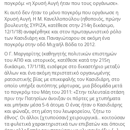
πογκρόμ: «η Χρυσή Αυγή ήταν που τους οργάνωσε».
Κι αυτό δεν ήταν το μόνο πογκρόμ που οργάνωσε η
Χρυσή Αυγή. Η Μ. Κανελλοπούλου (ηθοποιός, πρώην
βουλευτής ΣΥΡΙΖΑ, κατέθεσε στην 214η δικάσιμο,
12/1/18) αναφέρθηκε και στον πρωταγωνιστικό ρόλο
των Κασιδιάρη και Παναγιώταρου σε ακόμη ένα
πογκρόμ στην οδό Μιχαήλ Βόδα το 2012.
Ο Γ. Μαργαρίτης (καθηγητής πολιτικών επιστημών
του ΑΠΘ και ιστορικός, κατέθεσε κατά την 215η
δικάσιμο, 17/1/18), εισέφερε στο δικαστήριο μεταξύ
άλλων και ένα ακόμη περιστατικό οργανωμένης
ρατσιστικής βίας με επικεφαλής τον Κασιδιάρη, στο
οποίο υπήρξε αυτόπτης μάρτυρας, μια βδομάδα μετά
το πογκρόμ του Μάη του 2011: «Στην τελευταία στάση
πριν την Πατησίων άνοιξαν οι πόρτες με χτυπήματα
και μπήκαν μέσα 5-6 άτομα. Ο ένας ήταν ο Κασιδιάρης
και φώναζε, στη μέση του λεωφορείου, ‘ζήτω το
έθνος’. Οι άλλοι [χτυπούσαν] χειρουργικά… κοιτούσαν
τα φυλετικά χαρακτηριστικά των επιβατών και όποιος