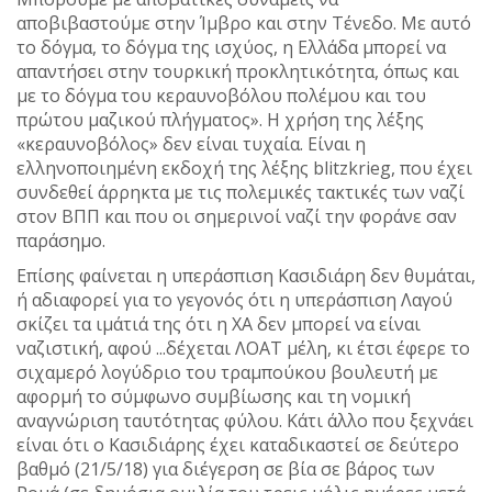
αποβιβαστούμε στην Ίμβρο και στην Τένεδο. Με αυτό
το δόγμα, το δόγμα της ισχύος, η Ελλάδα μπορεί να
απαντήσει στην τουρκική προκλητικότητα, όπως και
με το δόγμα του κεραυνοβόλου πολέμου και του
πρώτου μαζικού πλήγματος». Η χρήση της λέξης
«κεραυνοβόλος» δεν είναι τυχαία. Είναι η
ελληνοποιημένη εκδοχή της λέξης blitzkrieg, που έχει
συνδεθεί άρρηκτα με τις πολεμικές τακτικές των ναζί
στον ΒΠΠ και που οι σημερινοί ναζί την φοράνε σαν
παράσημο.
Επίσης φαίνεται η υπεράσπιση Κασιδιάρη δεν θυμάται,
ή αδιαφορεί για το γεγονός ότι η υπεράσπιση Λαγού
σκίζει τα ιμάτιά της ότι η ΧΑ δεν μπορεί να είναι
ναζιστική, αφού ...δέχεται ΛΟΑΤ μέλη, κι έτσι έφερε το
σιχαμερό λογύδριο του τραμπούκου βουλευτή με
αφορμή το σύμφωνο συμβίωσης και τη νομική
αναγνώριση ταυτότητας φύλου. Κάτι άλλο που ξεχνάει
είναι ότι ο Κασιδιάρης έχει καταδικαστεί σε δεύτερο
βαθμό (21/5/18) για διέγερση σε βία σε βάρος των