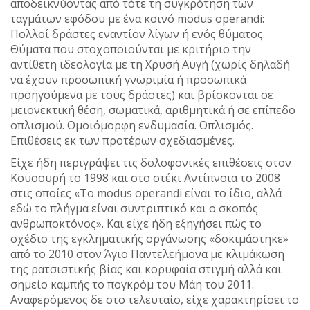
αποδεικνύοντας από τότε τη συγκρότηση των
ταγμάτων εφόδου με ένα κοινό modus operandi:
Πολλοί δράστες εναντίον λίγων ή ενός θύματος.
Θύματα που στοχοποιούνται με κριτήριο την
αντίθετη ιδεολογία με τη Χρυσή Αυγή (χωρίς δηλαδή
να έχουν προσωπική γνωριμία ή προσωπικά
προηγούμενα με τους δράστες) και βρίσκονται σε
μειονεκτική θέση, σωματικά, αριθμητικά ή σε επίπεδο
οπλισμού. Ομοιόμορφη ενδυμασία. Οπλισμός.
Επιθέσεις εκ των προτέρων σχεδιασμένες.
Είχε ήδη περιγράψει τις δολοφονικές επιθέσεις στον
Κουσουρή το 1998 και στο στέκι Αντίπνοια το 2008
στις οποίες «Το modus operandi είναι το ίδιο, αλλά
εδώ το πλήγμα είναι συντριπτικό και ο σκοπός
ανθρωποκτόνος». Και είχε ήδη εξηγήσει πώς το
σχέδιο της εγκληματικής οργάνωσης «δοκιμάστηκε»
από το 2010 στον Άγιο Παντελεήμονα με κλιμάκωση
της ρατσιστικής βίας και κορυφαία στιγμή αλλά και
σημείο καμπής το πογκρόμ του Μάη του 2011.
Αναφερόμενος δε στο τελευταίο, είχε χαρακτηρίσει το