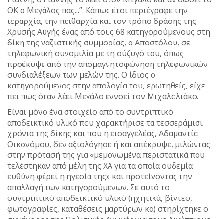
ΟΚ ο Μεγάλος πας...”. Κάπως έτσι περιέγραφε την
ιεραρχία, την πειθαρχία και τον τρόπο δράσης της
Χρυσής Αυγής ένας από τους 68 κατηγορούμενους στη
δίκη της ναζιστικής συμμορίας, ο Αποστόλου, σε
τηλεφωνική συνομιλία με τη σύζυγό του, όπως
προέκυψε από την απομαγνητοφώνηση τηλεφωνικών
συνδιαλέξεων των μελών της. Ο ίδιος ο
κατηγορούμενος στην απολογία του, ερωτηθείς, είχε
πει πως όταν λέει Μεγάλο εννοεί τον Μιχαλολιάκο.
Είναι μόνο ένα στοιχείο από το συντριπτικό
αποδεικτικό υλικό που χαρακτήρισε τα τεσσεράμισι
χρόνια της δίκης και που η εισαγγελέας, Αδαμαντία
Οικονόμου, δεν αξιολόγησε ή και απέκρυψε, μιλώντας
στην πρότασή της για «μεμονωμένα περιστατικά που
τελέστηκαν από μέλη της ΧΑ για τα οποία ουδεμία
ευθύνη φέρει η ηγεσία της» και προτείνοντας την
απαλλαγή των κατηγορούμενων. Σε αυτό το
συντριπτικό αποδεικτικό υλικό (ηχητικά, βίντεο,
φωτογραφίες, καταθέσεις μαρτύρων κα) στηρίχτηκε ο