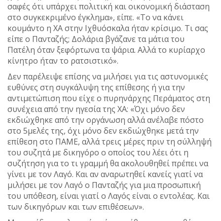
σαφές ότι υπάρχει πολιτική και οικονομική διάσταση
στο συγκεκριμένο έγκλημα», είπε. «Το να κάνει
κουμάντο η ΧΑ στην Ιχθυόσκαλα ήταν κρίσιμο. Τι σας
είπε ο Πανταζής; Δολάρια βγάζανε τα μάτια του
Πατέλη όταν ξεφόρτωνα τα ψάρια. Αλλά το κυρίαρχο
κίνητρο ήταν το ρατσιστικό».
Δεν παρέλειψε επίσης να μιλήσει για τις αστυνομικές
ευθύνες στη συγκάλυψη της επίθεσης ή για την
αντιμετώπιση που είχε ο πυρηνάρχης Περάματος στη
συνέχεια από την ηγεσία της ΧΑ: «Όχι μόνο δεν
εκδιώχθηκε από την οργάνωση αλλά ανέλαβε πόστο
στο 5μελές της, όχι μόνο δεν εκδιώχθηκε μετά την
επίθεση στο ΠΑΜΕ, αλλά τρεις μέρες πριν τη σύλληψή
του συζητά με δικηγόρο ο οποίος του λέει ότι η
συζήτηση για το τι γραμμή θα ακολουθηθεί πρέπει να
γίνει με τον Λαγό. Και αν αναρωτηθεί κανείς γιατί να
μιλήσει με τον Λαγό ο Πανταζής για μια προσωπική
του υπόθεση, είναι γιατί ο Λαγός είναι ο εντολέας. Και
των δικηγόρων και των επιθέσεων».