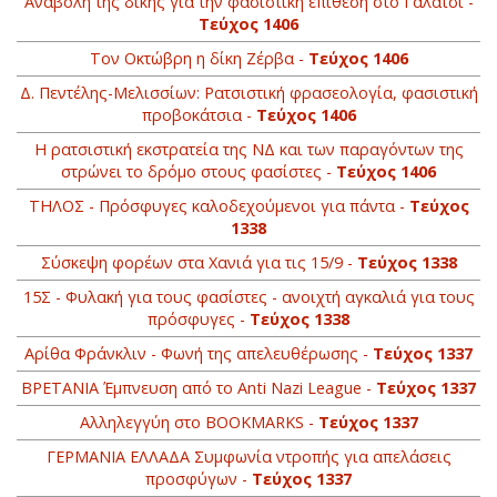
Αναβολή της δίκης για την φασιστική επίθεση στο Γαλάτσι -
Τεύχος 1406
Τον Οκτώβρη η δίκη Ζέρβα -
Τεύχος 1406
Δ. Πεντέλης-Μελισσίων: Ρατσιστική φρασεολογία, φασιστική
προβοκάτσια -
Τεύχος 1406
Η ρατσιστική εκστρατεία της ΝΔ και των παραγόντων της
στρώνει το δρόμο στους φασίστες -
Τεύχος 1406
ΤΗΛΟΣ - Πρόσφυγες καλοδεχούμενοι για πάντα -
Τεύχος
1338
Σύσκεψη φορέων στα Χανιά για τις 15/9 -
Τεύχος 1338
15Σ - Φυλακή για τους φασίστες - ανοιχτή αγκαλιά για τους
πρόσφυγες -
Τεύχος 1338
Αρίθα Φράνκλιν - Φωνή της απελευθέρωσης -
Τεύχος 1337
BΡETANIA Έμπνευση από το Anti Nazi League -
Τεύχος 1337
Αλληλεγγύη στο ΒOOKMARKS -
Τεύχος 1337
ΓΕΡΜΑΝΙΑ ΕΛΛΑΔΑ Συμφωνία ντροπής για απελάσεις
προσφύγων -
Τεύχος 1337