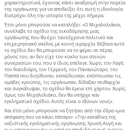
χαρακτηριστικά, έχοντας κάνει αναδρομή στην πορεία
της οργάνωσης για να αποδείξει ότι αυτή η ιδεολογία
διατρέχει όλη την ιστορία της μέχρι σήμερα.
Έτσι μόνο μπορούσε να καταλήξει: «Ο Μιχαλολιάκος
συνέλαβε το σχέδιο της οικοδόμησης μιας
οργάνωσης που θα έχει ταυτόχρονα πολιτικό και
επιχειρησιακό σκέλος με κοινή ιεραρχία. Βέβαια αυτό
το σχέδιο δεν θα μπορούσε να το φέρει σε πέρας
μόνος του, αν δεν είχε τον κύκλο των στενών
συνεργατών του, που ο ίδιος επέλεγε. Χωρίς τον Λαγό,
τον Κασιδιάρη, τον Γερμενή, τον Παναγιώταρο, τον
Παππά που διηύθυναν, εκπαίδευσαν, επόπτευσαν τις
ομάδες κρούσης, τις οργάνωσαν, δίδαξαν πειθαρχία
και συγκάλυψαν, το σχέδιο θα έμενε επί χάρτου. Χωρίς
όμως τον Μιχαλολιάκο, δεν θα υπήρχε καν
εγκληματικό σχέδιο. Αυτός είναι ο ιθύνων νους».
Και έτσι μόνο μπορούσε να ζητήσει από την έδρα «μια
απόφαση που να κάνει πάταγο»: «Την καταδίκη της
ναζιστικής εγκληματικής οργάνωσης Χρυσή Αυγή και
των κατηγορουμένων κατά τα αποδιδόμενα σ' αυτούς