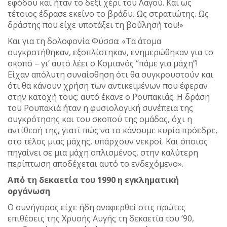
εφόδου και ήταν το δεξί χέρι του Λαγού. Και ως
τέτοιος έδρασε εκείνο το βράδυ. Ως στρατιώτης. Ως
δράστης που είχε υποτάξει τη βούλησή του!»
Και για τη δολοφονία Φύσσα: «Τα άτομα
συγκροτήθηκαν, εξοπλίστηκαν, ενημερώθηκαν για το
σκοπό – γι’ αυτό λέει ο Κομιανός “πάμε για μάχη”!
Είχαν απόλυτη συναίσθηση ότι θα συγκρουστούν και
ότι θα κάνουν χρήση των αντικειμένων που έφεραν
στην κατοχή τους: αυτό έκανε ο Ρουπακιάς. Η δράση
του Ρουπακιά ήταν η φυσιολογική συνέπεια της
συγκρότησης και του σκοπού της ομάδας, όχι η
αντίθεσή της, γιατί πώς να το κάνουμε κυρία πρόεδρε,
στο τέλος μιας μάχης, υπάρχουν νεκροί. Και όποιος
πηγαίνει σε μια μάχη οπλισμένος, στην καλύτερη
περίπτωση αποδέχεται αυτό το ενδεχόμενο».
Από τη δεκαετία του 1990 η εγκληματική
οργάνωση
Ο συνήγορος είχε ήδη αναφερθεί στις πρώτες
επιθέσεις της Χρυσής Αυγής τη δεκαετία του ’90,