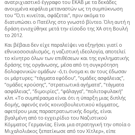
ανατριχιαστικό έγγραφο του ΕΚΑΒ με τα δεκάδες
ανοιγμένα κεφάλια μεταναστών ως τη συμπύκνωση
του “Ό,τι κινείται, σφάζεται”, πριν ακόμα το
διατυπώσει ο Πατέλης στο γνωστό βίντεο. Όλη αυτή η
δράση ενισχύθηκε μετά την είσοδο της ΧΑ στη Βουλή
το 2012.
Και βέβαια δεν είχε παραλείψει να εξηγήσει γιατί ο
εθνικοσοσιαλισμός, η ναζιστική ιδεολογία, αποτελεί
το κίνητρο όλων των επιθέσεων και της εγκληματικής
δράσης της οργάνωσης, μέσα από τη συγκρότηση
δολοφονικών ομάδων -ό,τι όνομα κι αν τους έδωσαν
οι μάρτυρες: “τάγματα εφόδου”, “ομάδες ασφάλειας”,
“ομάδες κρούσης”, “στρατιωτικά αγήματα”, “τάγματα
ασφάλειας”, “διμοιρίες”, “φάλαγγα”, “πολιτοφυλακή”
κλπ. «Το συμπέρασμα είναι ότι η ύπαρξη μιας διπλής
δομής, αφενός ενός κοινοβουλευτικού κόμματος,
αφετέρου μιας παραστρατιωτικής δομής, είναι
βγαλμένη από το εγχειρίδιο του Ναζιστικού
Κόμματος Γερμανίας. Είναι μια στρατηγική την οποία ο
Μιχαλολιάκος ξεπατίκωσε από τον Χίτλερ», είπε