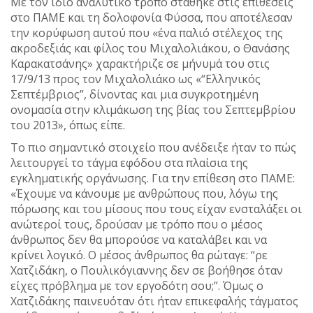
Με τον ίδιο αναλυτικό τρόπο στάθηκε στις επιθέσεις
στο ΠΑΜΕ και τη δολοφονία Φύσσα, που αποτέλεσαν
την κορύφωση αυτού που «ένα παλιό στέλεχος της
ακροδεξιάς και φίλος του Μιχαλολιάκου, ο Θανάσης
Καρακατσάνης» χαρακτήριζε σε μήνυμά του στις
17/9/13 προς τον Μιχαλολιάκο ως «“Ελληνικός
Σεπτέμβριος”, δίνοντας και μια συγκροτημένη
ονομασία στην κλιμάκωση της βίας του Σεπτεμβρίου
του 2013», όπως είπε.
Το πιο σημαντικό στοιχείο που ανέδειξε ήταν το πώς
λειτουργεί το τάγμα εφόδου στα πλαίσια της
εγκληματικής οργάνωσης. Για την επίθεση στο ΠΑΜΕ:
«Έχουμε να κάνουμε με ανθρώπους που, λόγω της
πόρωσης και του μίσους που τους είχαν ενσταλάξει οι
ανώτεροί τους, δρούσαν με τρόπο που ο μέσος
άνθρωπος δεν θα μπορούσε να καταλάβει και να
κρίνει λογικό. Ο μέσος άνθρωπος θα ρώταγε: “ρε
Χατζιδάκη, ο Πουλικόγιαννης δεν σε βοήθησε όταν
είχες πρόβλημα με τον εργοδότη σου;”. Όμως ο
Χατζιδάκης παινευόταν ότι ήταν επικεφαλής τάγματος