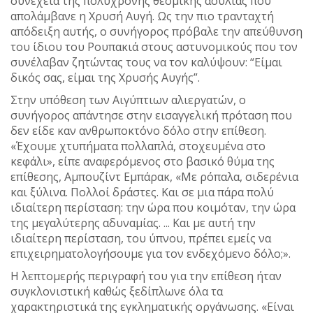
συνέχεια της πολύχρονης θεσμικής ασυλίας που
απολάμβανε η Χρυσή Αυγή. Ως την πιο τρανταχτή
απόδειξη αυτής, ο συνήγορος πρόβαλε την απεύθυνση
του ίδιου του Ρουπακιά στους αστυνομικούς που τον
συνέλαβαν ζητώντας τους να τον καλύψουν: “Είμαι
δικός σας, είμαι της Χρυσής Αυγής”.
Στην υπόθεση των Αιγύπτιων αλιεργατών, ο
συνήγορος απάντησε στην εισαγγελική πρόταση που
δεν είδε καν ανθρωποκτόνο δόλο στην επίθεση.
«Έχουμε χτυπήματα πολλαπλά, στοχευμένα στο
κεφάλι», είπε αναφερόμενος στο βασικό θύμα της
επίθεσης, Αμπουζίντ Εμπάρακ, «Με ρόπαλα, σιδερένια
και ξύλινα. Πολλοί δράστες. Και σε μια πάρα πολύ
ιδιαίτερη περίσταση: την ώρα που κοιμόταν, την ώρα
της μεγαλύτερης αδυναμίας. ... Και με αυτή την
ιδιαίτερη περίσταση, του ύπνου, πρέπει εμείς να
επιχειρηματολογήσουμε για τον ενδεχόμενο δόλο;».
Η λεπτομερής περιγραφή του για την επίθεση ήταν
συγκλονιστική καθώς ξεδίπλωνε όλα τα
χαρακτηριστικά της εγκληματικής οργάνωσης. «Είναι