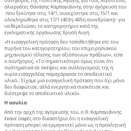
συνήγορος της Πολιτικής Αγωγής για τους Αιγύπτιους
αλιεργάτες Θανάσης Καμπαγιάννης στην αγόρευσή του
-που ξεκίνησε στις 14/1, συνεχίστηκε στις 15/1 και
ολοκληρώθηκε στις 17/1 (403η-405η συνεδρίαση)- για
να θεμελιώσει το κατηγορητήριο κατά της
εγκληματικής οργάνωσης Χρυσή Αυγή.
«Η εισαγγελική πρόταση δεν τοποθετήθηκε επί του
πυρήνα του κατηγορητηρίου, του επιχειρησιακού
μηχανισμού τέλεσης των αξιόποινων πράξεων», είπε
ο συνήγορος, «Το σημαντικότερο όμως είναι ότι
συστηματικά σε σκέψεις και συλλογισμούς της η
κυρία εισαγγελέας παραχάρασσε το αποδεικτικό
υλικό... Είχαμε μια εισαγγελική πρόταση που όχι μόνο
δεν διαφώτισε, αλλά ενεργητικά συσκότισε και
διέστρεψε το αποδεικτικό υλικό».
Η ασυλία
Από την αρχή της αγόρευσής του, ο Θ. Καμπαγιάννης
έκανε σαφές στο δικαστήριο ότι η εισαγγελική
πρόταση μπορεί να ερμηνευτεί μόνο ως η προκλητική