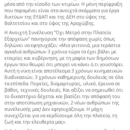
μέσα από την είσοδο των κτιρίων. Η μόνη περίφραξη
που παραμένει είναι στα ανοιχτά σκάμματα για έργα
δικτύων της ΕΥΔΑΠ και της ΔΕΗ στο ύψος της
Βαλτετσίου και στο ύψος της Αραχώβης.
Η Ανοιχτή Συνέλευση “Όχι Μετρό στην Πλατεία
Εξαρχείων” πανηγύρισε την απόφαση χωρίς όπως
δηλώνει να εφησυχάζει: «Μια γειτονιά, μια τεράστια
αγκαλιά ανθρώπων 3 χρόνια τώρα τα έχει βάλει με
εταιρίες και κυβέρνηση, με τη μαφία των δημόσιων
έργων που θεωρεί ότι μπορεί να κάνει ό,τι γουστάρει.
Αυτή η νίκη είναι αποτέλεσμα 3 χρόνων κινηματικών
διαδικασιών, 3 χρόνων καθημερινής δουλειάς σε όλα
τα επίπεδα. Πορείες, διαμαρτυρίες, υλικό, έρευνα σε
βάθος, τεχνικές δουλειές. Και αξίζει να σημειωθεί ότι
το δικαστήριο δέχεται και βασίζει την απόφασή του
στην αποτύπωση μηχανικών, 2 νέων ανθρώπων της
συνέλευσής μας! Δεν εφησυχάζουμε. Η μάχη
συνεχίζεται για να κερδίσουμε όλη την πλατεία, τη
ζωή και την ελευθερία μας».