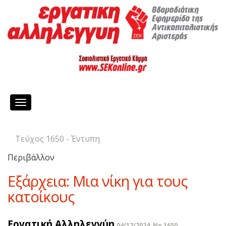
Toggle
navigation
Τεύχος 1650 - Έντυπη
Περιβάλλον
Εξάρχεια: Μια νίκη για τους
κατοίκους
Εργατική Αλληλεγγύη
04/12/2024, No 1650