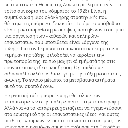
με τον τίτλο Οι Θέσεις της Λυών (η πόλη που έγινε το
τρίτο συνέδριο του κόμματος το 1926). Είναι η
συμπύκνωση μιας ολόκληρης στρατηγικής που
θάφτηκε τις επόμενες δεκαετίες. Το άμεσο υπόβαθρο
είναι η αντιπαράθεση με απόψεις που ήθελαν το κόμμα
μια οργάνωση των «καθαρών και σκληρών»
επαναστατών που υποτίθεται είναι «όργανο της
τάξης». Για τον Γκράμσι το επαναστατικό κόμμα είναι
«τμήμα» της τάξης, φιλοδοξεί να κερδίσει την
πρωτοπορία της, τα πιο μαχητικά τμήματά της στις
επαναστατικές ιδέες και δράση. Όχι απλά σαν
διδασκαλία αλλά σαν διάλογο με την τάξη μέσα στους
αγώνες. Το ενιαίο μέτωπο, τα μεταβατικά αιτήματα
αυτό τον σκοπό έχουν.
Η εργατική τάξη μπορεί να ηγηθεί όλων των
καταπιεσμένων στην πάλη ενάντια στην καταστροφή.
Αλλά για να το καταφέρει χρειάζεται να ηγεμονεύσουν
στο εσωτερικό της οι επαναστατικές ιδέες. Και αυτές
οι ιδέες ενσαρκώνονται στο επαναστατικό κόμμα, τον
«σύγχρονο ηγεμόνα» όπως το ονόμασε στα Τετράδια