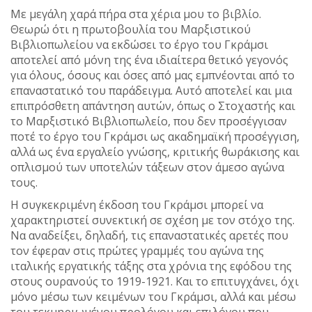
Με μεγάλη χαρά πήρα στα χέρια μου το βιβλίο.
Θεωρώ ότι η πρωτοβουλία του Μαρξιστικού
Βιβλιοπωλείου να εκδώσει το έργο του Γκράμσι
αποτελεί από μόνη της ένα ιδιαίτερα θετικό γεγονός
για όλους, όσους και όσες από μας εμπνέονται από το
επαναστατικό του παράδειγμα. Αυτό αποτελεί και μια
επιπρόσθετη απάντηση αυτών, όπως ο Στοχαστής και
το Μαρξιστικό Βιβλιοπωλείο, που δεν προσέγγισαν
ποτέ το έργο του Γκράμσι ως ακαδημαϊκή προσέγγιση,
αλλά ως ένα εργαλείο γνώσης, κριτικής θωράκισης και
οπλισμού των υποτελών τάξεων στον άμεσο αγώνα
τους.
Η συγκεκριμένη έκδοση του Γκράμσι μπορεί να
χαρακτηριστεί συνεκτική σε σχέση με τον στόχο της.
Να αναδείξει, δηλαδή, τις επαναστατικές αρετές που
τον έφεραν στις πρώτες γραμμές του αγώνα της
ιταλικής εργατικής τάξης στα χρόνια της εφόδου της
στους ουρανούς το 1919-1921. Και το επιτυγχάνει, όχι
μόνο μέσω των κειμένων του Γκράμσι, αλλά και μέσω
του τεκμηριωμένου προλόγου και επιλόγου που