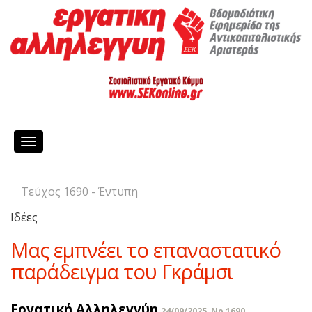
Toggle
navigation
Τεύχος 1690 - Έντυπη
Ιδέες
Μας εμπνέει το επαναστατικό
παράδειγμα του Γκράμσι
Εργατική Αλληλεγγύη
24/09/2025, No 1690