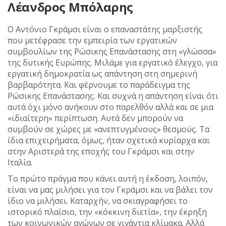
Λέανδρος Μπόλαρης
Ο Αντόνιο Γκράμσι είναι ο επαναστάτης μαρξιστής
που μετέφρασε την εμπειρία των εργατικών
συμβουλίων της Ρώσικης Επανάστασης στη «γλώσσα»
της δυτικής Ευρώπης. Μιλάμε για εργατικό έλεγχο, για
εργατική δημοκρατία ως απάντηση στη σημερινή
βαρβαρότητα. Και φέρνουμε το παράδειγμα της
Ρώσικης Επανάστασης. Και συχνά η απάντηση είναι ότι
αυτά όχι μόνο ανήκουν στο παρελθόν αλλά και σε μια
«ιδιαίτερη» περίπτωση. Αυτά δεν μπορούν να
συμβούν σε χώρες με «ανεπτυγμένους» θεσμούς. Τα
ίδια επιχειρήματα, όμως, ήταν σχετικά κυρίαρχα και
στην Αριστερά της εποχής του Γκράμσι και στην
Ιταλία.
Το πρώτο πράγμα που κάνει αυτή η έκδοση, λοιπόν,
είναι να μας μιλήσει για τον Γκράμσι και να βάλει τον
ίδιο να μιλήσει. Καταρχήν, να σκιαγραφήσει το
ιστορικό πλαίσιο, την «κόκκινη διετία», την έκρηξη
των κοινωνικών αγώνων σε γιγάντια κλίμακα. Αλλά