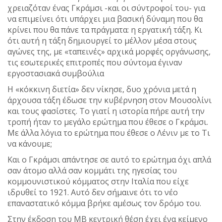
χρειαζόταν ένας Γκράμσι -και οι σύντροφοί του- για
να επιμείνει ότι υπάρχει μια βασική δύναμη που θα
κρίνει που θα πάνε τα πράγματα: η εργατική τάξη. Κι
ότι αυτή η τάξη δημιουργεί το μέλλον μέσα στους
αγώνες της, με «ταπεινές» αρχικά μορφές οργάνωσης,
τις εσωτερικές επιτροπές που σύντομα έγιναν
εργοστασιακά συμβούλια
Η «κόκκινη διετία» δεν νίκησε, δυο χρόνια μετά η
άρχουσα τάξη έδωσε την κυβέρνηση στον Μουσολίνι
και τους φασίστες. Το γιατί η ιστορία πήρε αυτή την
τροπή ήταν το μεγάλο ερώτημα που έθεσε ο Γκράμσι.
Με άλλα λόγια το ερώτημα που έθεσε ο Λένιν με το Τι
να κάνουμε;
Και ο Γκράμσι απάντησε σε αυτό το ερώτημα όχι απλά
σαν άτομο αλλά σαν κομμάτι της ηγεσίας του
κομμουνιστικού κόμματος στην Ιταλία που είχε
ιδρυθεί το 1921. Αυτό δεν σήμαινε ότι το νέο
επαναστατικό κόμμα βρήκε αμέσως τον δρόμο του.
Στην έκδοση του ΜΒ κεντρική θέση έχει ένα κείμενο