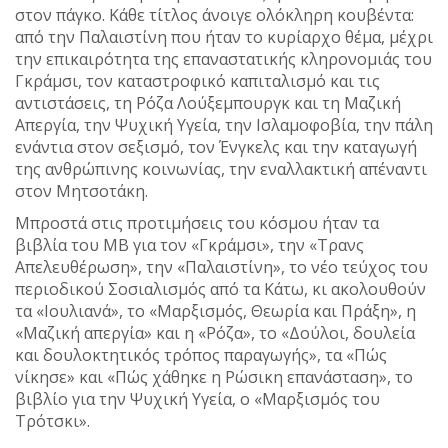
στον πάγκο. Κάθε τίτλος άνοιγε ολόκληρη κουβέντα:
από την Παλαιστίνη που ήταν το κυρίαρχο θέμα, μέχρι
την επικαιρότητα της επαναστατικής κληρονομιάς του
Γκράμσι, τον καταστροφικό καπιταλισμό και τις
αντιστάσεις, τη Ρόζα Λούξεμπουργκ και τη Μαζική
Απεργία, την Ψυχική Υγεία, την Ισλαμοφοβία, την πάλη
ενάντια στον σεξισμό, τον Ένγκελς και την καταγωγή
της ανθρώπινης κοινωνίας, την εναλλακτική απέναντι
στον Μητσοτάκη.
Μπροστά στις προτιμήσεις του κόσμου ήταν τα
βιβλία του ΜΒ για τον «Γκράμσι», την «Τρανς
Απελευθέρωση», την «Παλαιστίνη», το νέο τεύχος του
περιοδικού Σοσιαλισμός από τα Κάτω, κι ακολουθούν
τα «Ιουλιανά», το «Μαρξισμός, Θεωρία και Πράξη», η
«Μαζική απεργία» και η «Ρόζα», το «Δούλοι, δουλεία
και δουλοκτητικός τρόπος παραγωγής», τα «Πώς
νίκησε» και «Πώς χάθηκε η Ρώσικη επανάσταση», το
βιβλίο για την Ψυχική Υγεία, ο «Μαρξισμός του
Τρότσκι».