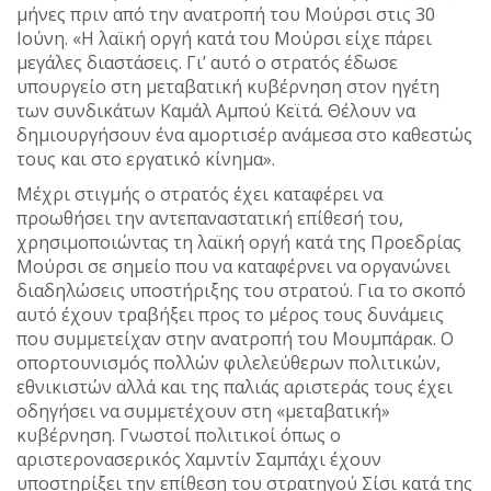
μήνες πριν από την ανατροπή του Μούρσι στις 30
Ιούνη. «Η λαϊκή οργή κατά του Μούρσι είχε πάρει
μεγάλες διαστάσεις. Γι’ αυτό ο στρατός έδωσε
υπουργείο στη μεταβατική κυβέρνηση στον ηγέτη
των συνδικάτων Καμάλ Αμπού Κεϊτά. Θέλουν να
δημιουργήσουν ένα αμορτισέρ ανάμεσα στο καθεστώς
τους και στο εργατικό κίνημα».
Μέχρι στιγμής ο στρατός έχει καταφέρει να
προωθήσει την αντεπαναστατική επίθεσή του,
χρησιμοποιώντας τη λαϊκή οργή κατά της Προεδρίας
Μούρσι σε σημείο που να καταφέρνει να οργανώνει
διαδηλώσεις υποστήριξης του στρατού. Για το σκοπό
αυτό έχουν τραβήξει προς το μέρος τους δυνάμεις
που συμμετείχαν στην ανατροπή του Μουμπάρακ. Ο
οπορτουνισμός πολλών φιλελεύθερων πολιτικών,
εθνικιστών αλλά και της παλιάς αριστεράς τους έχει
οδηγήσει να συμμετέχουν στη «μεταβατική»
κυβέρνηση. Γνωστοί πολιτικοί όπως ο
αριστερονασερικός Χαμντίν Σαμπάχι έχουν
υποστηρίξει την επίθεση του στρατηγού Σίσι κατά της