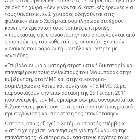
Ο στρατός οργανώνει επιθέσεις σε βάρος διαδηλωτών
σε όλη τη χώρα. «Δεν γίνονται δικαστικές έρευνες για
τους θανάτους, ενώ χιλιάδες οδηγούνται στις
φυλακές» είπε ο Χατέμ και συμπλήρωσε ότι έχουν
κάνει την εμφάνισή τους τοπικές επιτροπές
«προστασίας της επανάστασης» που αποτελούνται από
τραμπούκους του καθεστώτος, οι οποίοι χτυπούν
γυναίκες που φορούν τη μαντήλα και άντρες με
γενειάδες.
«Επιβάλουν μια αιματηρή στρατιωτική δικτατορία και
επαναφέρουν τους ανθρώπους του Μουμπάρακ στην
κυβέρνηση, στα ΜΜΕ και στην οικονομία»
συμπλήρωσε ο Χατέμ και συνέχισε: «Τα ΜΜΕ τώρα
παρουσιάζουν την επανάσταση της 25 Γενάρη 2011
που ανέτρεψε τον Μουμπάρακ σαν μια συνομωσία και
θέλουν να εμφανίσουν το στρατό σαν τον πραγματικό
πρωταγωνιστή και προστάτη της επανάστασης».
Ωστόσο, όπως εξηγεί ο Χατέμ, ο στρατός επέμβηκε
γιατί είχε αρχίσει να ανησυχεί για τη δυναμική της
επανάστασης ιδιαίτερα ανάμεσα στους εργάτες τους