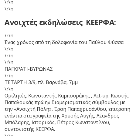
\r\n
\r\n
Ανοιχτές εκδηλώσεις ΚΕΕΡΦΑ:
\r\n
Ένας χρόνος από τη δολοφονία του Παύλου Φύσσα
\r\n
\r\n
\r\n
ΠΑΓΚΡΑΤΙ-ΒΥΡΩΝΑΣ
\r\n
ΤΕΤΑΡΤΗ 3/9, πλ. Βαρνάβα, 7μμ
\r\n
Ομιλητές: Κωνσταντής Καμπουράκης , Act-up, Κωστής
Παπαλουκάς πρώην διαμερισματικός σύμβουλος με
την «Ανοιχτή Πόλη», Έρση Παπαχρυσάνθου, επιτροπή
ενάντια στα γραφεία της Χρυσής Αυγής, Λέανδρος
Μπόλαρης, Ιστορικός, Πέτρος Κωνσταντίνου,
συντονιστής ΚΕΕΡΦΑ.
\r\n