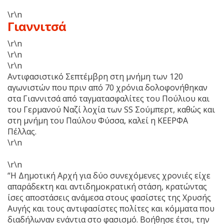
\r\n
Γιαννιτσά
\r\n
\r\n
\r\n
Αντιφασιστικό Σεπτέμβρη στη μνήμη των 120
αγωνιστών που πριν από 70 χρόνια δολοφονήθηκαν
στα Γιαννιτσά από ταγματασφαλίτες του Πούλιου και
του Γερμανού Ναζί λοχία των SS Σούμπερτ, καθώς και
στη μνήμη του Παύλου Φύσσα, καλεί η ΚΕΕΡΦΑ
Πέλλας.
\r\n
\r\n
“Η Δημοτική Αρχή για δύο συνεχόμενες χρονιές είχε
απαράδεκτη και αντιδημοκρατική στάση, κρατώντας
ίσες αποστάσεις ανάμεσα στους φασίστες της Χρυσής
Αυγής και τους αντιφασίστες πολίτες και κόμματα που
διαδήλωναν ενάντια στο φασισμό. Βοήθησε έτσι, την