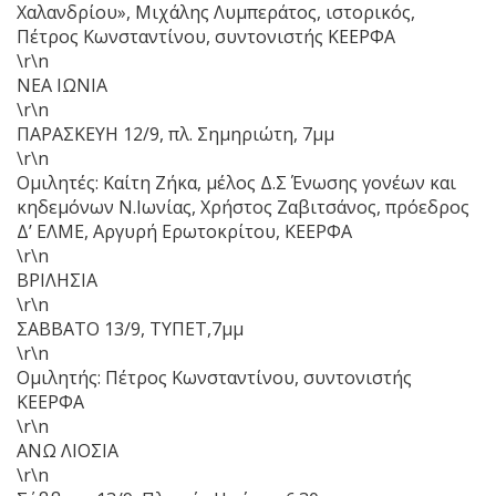
Χαλανδρίου», Μιχάλης Λυμπεράτος, ιστορικός,
Πέτρος Κωνσταντίνου, συντονιστής ΚΕΕΡΦΑ
\r\n
ΝΕΑ ΙΩΝΙΑ
\r\n
ΠΑΡΑΣΚΕΥΗ 12/9, πλ. Σημηριώτη, 7μμ
\r\n
Ομιλητές: Καίτη Ζήκα, μέλος Δ.Σ Ένωσης γονέων και
κηδεμόνων Ν.Ιωνίας, Χρήστος Ζαβιτσάνος, πρόεδρος
Δ’ ΕΛΜΕ, Αργυρή Ερωτοκρίτου, ΚΕΕΡΦΑ
\r\n
ΒΡΙΛΗΣΙΑ
\r\n
ΣΑΒΒΑΤΟ 13/9, ΤΥΠΕΤ,7μμ
\r\n
Ομιλητής: Πέτρος Κωνσταντίνου, συντονιστής
ΚΕΕΡΦΑ
\r\n
ΑΝΩ ΛΙΟΣΙΑ
\r\n