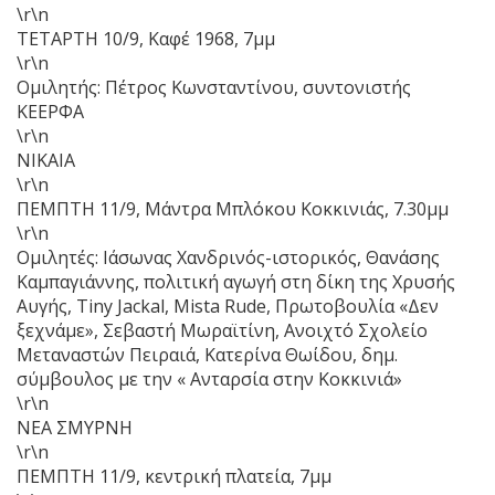
\r\n
ΤΕΤΑΡΤΗ 10/9, Καφέ 1968, 7μμ
\r\n
Ομιλητής: Πέτρος Κωνσταντίνου, συντονιστής
ΚΕΕΡΦΑ
\r\n
ΝΙΚΑΙΑ
\r\n
ΠΕΜΠΤΗ 11/9, Μάντρα Μπλόκου Κοκκινιάς, 7.30μμ
\r\n
Ομιλητές: Ιάσωνας Χανδρινός-ιστορικός, Θανάσης
Καμπαγιάννης, πολιτική αγωγή στη δίκη της Χρυσής
Αυγής, Τiny Jackal, Mista Rude, Πρωτοβουλία «Δεν
ξεχνάμε», Σεβαστή Μωραϊτίνη, Ανοιχτό Σχολείο
Μεταναστών Πειραιά, Κατερίνα Θωίδου, δημ.
σύμβουλος με την « Ανταρσία στην Κοκκινιά»
\r\n
ΝΕΑ ΣΜΥΡΝΗ
\r\n
ΠΕΜΠΤΗ 11/9, κεντρική πλατεία, 7μμ