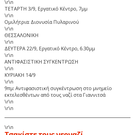
\r\n
ΤΕΤΑΡΤΗ 3/9, Εργατικό Κέντρο, 7μμ
\r\n
Ομιλήτρια: Διονυσία Πυλαρινού
\r\n
ΘΕΣΣΑΛΟΝΙΚΗ
\r\n
ΔΕΥΤΕΡΑ 22/9, Εργατικό Κέντρο, 6.30μμ
\r\n
ΑΝΤΙΦΑΣΙΣΤΙΚΗ ΣΥΓΚΕΝΤΡΩΣΗ
\r\n
ΚΥΡΙΑΚΗ 14/9
\r\n
9πμ: Αντιφασιστική συγκέντρωση στο μνημείο
εκτελεσθέντων από τους ναζί στα Γιαννιτσά
\r\n
\r\n
\r\n
Τσακίστε τους νεοναζί