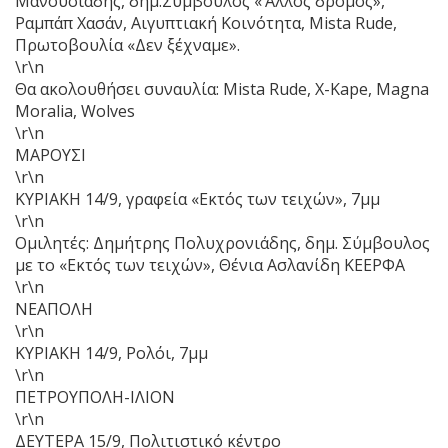
Μανουσιάδης, δημ.Σύμβουλος «‘Άλλος δρόμος»,
Ραμπάπ Χασάν, Αιγυπτιακή Κοινότητα, Μista Rude,
Πρωτοβουλία «Δεν ξέχναμε».
\r\n
Θα ακολουθήσει συναυλία: Mista Rude, X-Kape, Magna
Moralia, Wolves
\r\n
ΜΑΡΟΥΣΙ
\r\n
ΚΥΡΙΑΚΗ 14/9, γραφεία «Εκτός των τειχών», 7μμ
\r\n
Ομιλητές: Δημήτρης Πολυχρονιάδης, δημ. Σύμβουλος
με το «Εκτός των τειχών», Θένια Ασλανίδη ΚΕΕΡΦΑ
\r\n
ΝΕΑΠΟΛΗ
\r\n
ΚΥΡΙΑΚΗ 14/9, Ρολόι, 7μμ
\r\n
ΠΕΤΡΟΥΠΟΛΗ-ΙΛΙΟΝ
\r\n
ΔΕΥΤΕΡΑ 15/9, Πολιτιστικό κέντρο