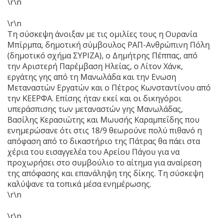
\r\n
\r\n
Τη σύσκεψη άνοιξαν με τις ομιλίες τους η Ουρανία
Μπίρμπα, δημοτική σύμβουλος ΡΑΠ-Ανθρώπινη Πόλη
(δημοτικό σχήμα ΣΥΡΙΖΑ), ο Δημήτρης Πέππας, από
την Αριστερή Παρέμβαση Ηλείας, ο Λίτον Χάνκ,
εργάτης γης από τη Μανωλάδα και την Ενωση
Μεταναστών Εργατών και ο Πέτρος Κωνσταντίνου από
την ΚΕΕΡΦΑ. Επίσης ήταν εκεί και οι δικηγόροι
υπεράσπισης των μεταναστών γης Μανωλάδας,
Βασίλης Κερασιώτης και Μωυσής Καραμπεΐδης που
ενημερώσανε ότι στις 18/9 θεωρούνε πολύ πιθανό η
απόφαση από το δικαστήριο της Πάτρας θα πάει στα
χέρια του εισαγγελέα του Αρείου Πάγου για να
προχωρήσει στο συμβούλιο το αίτημα για αναίρεση
της απόφασης και επανάληψη της δίκης. Τη σύσκεψη
καλύψανε τα τοπικά μέσα ενημέρωσης.
\r\n
\r\n