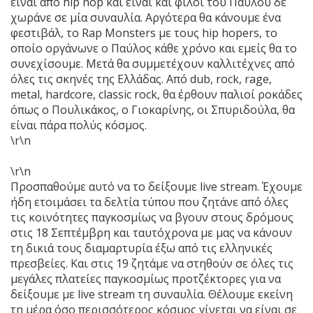
είναι από hip hop και είναι και φίλοι του Παύλου δε
χωράνε σε μία συναυλία. Αργότερα θα κάνουμε ένα
φεστιβάλ, το Rap Monsters με τους hip hopers, το
οποίο οργάνωνε ο Παύλος κάθε χρόνο και εμείς θα το
συνεχίσουμε. Μετά θα συμμετέχουν καλλιτέχνες από
όλες τις σκηνές της Ελλάδας. Από dub, rock, rage,
metal, hardcore, classic rock, θα έρθουν παλιοί ροκάδες
όπως ο Πουλικάκος, ο Γιοκαρίνης, οι Σπυριδούλα, θα
είναι πάρα πολύς κόσμος.
\r\n
\r\n
Προσπαθούμε αυτό να το δείξουμε live stream. Έχουμε
ήδη ετοιμάσει τα δελτία τύπου που ζητάνε από όλες
τις κοινότητες παγκοσμίως να βγουν στους δρόμους
στις 18 Σεπτέμβρη και ταυτόχρονα με μας να κάνουν
τη δικιά τους διαμαρτυρία έξω από τις ελληνικές
πρεσβείες. Και στις 19 ζητάμε να στηθούν σε όλες τις
μεγάλες πλατείες παγκοσμίως προτζέκτορες για να
δείξουμε με live stream τη συναυλία. Θέλουμε εκείνη
τη μέρα όσο περισσότερος κόσμος γίνεται να είναι σε