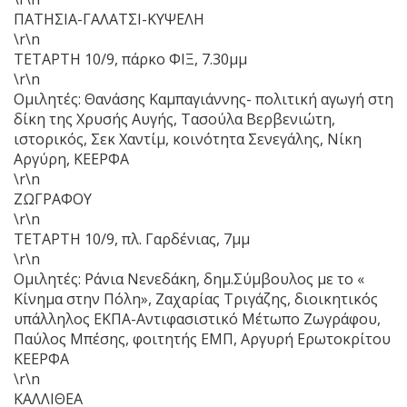
ΠΑΤΗΣΙΑ-ΓΑΛΑΤΣΙ-ΚΥΨΕΛΗ
\r\n
ΤΕΤΑΡΤΗ 10/9, πάρκο ΦΙΞ, 7.30μμ
\r\n
Ομιλητές: Θανάσης Καμπαγιάννης- πολιτική αγωγή στη
δίκη της Χρυσής Αυγής, Τασούλα Βερβενιώτη,
ιστορικός, Σεκ Χαντίμ, κοινότητα Σενεγάλης, Νίκη
Αργύρη, ΚΕΕΡΦΑ
\r\n
ΖΩΓΡΑΦΟΥ
\r\n
ΤΕΤΑΡΤΗ 10/9, πλ. Γαρδένιας, 7μμ
\r\n
Ομιλητές: Ράνια Νενεδάκη, δημ.Σύμβουλος με το «
Κίνημα στην Πόλη», Ζαχαρίας Τριγάζης, διοικητικός
υπάλληλος ΕΚΠΑ-Αντιφασιστικό Μέτωπο Ζωγράφου,
Παύλος Μπέσης, φοιτητής ΕΜΠ, Αργυρή Ερωτοκρίτου
ΚΕΕΡΦΑ
\r\n
ΚΑΛΛΙΘΕΑ