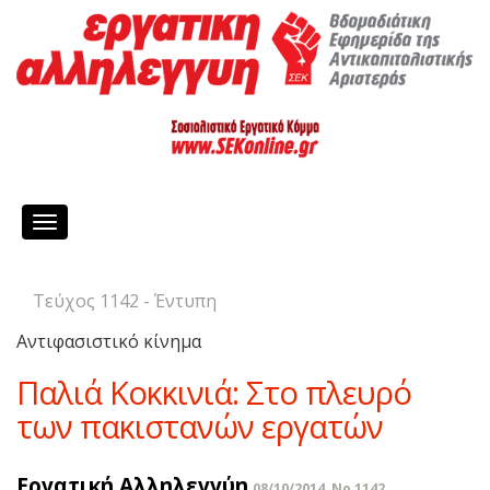
Toggle
navigation
Τεύχος 1142 - Έντυπη
Αντιφασιστικό κίνημα
Παλιά Κοκκινιά: Στο πλευρό
των πακιστανών εργατών
Εργατική Αλληλεγγύη
08/10/2014, No 1142