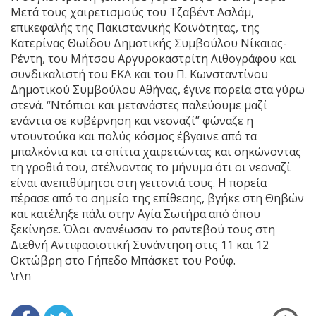
Μετά τους χαιρετισμούς του Τζαβέντ Ασλάμ,
επικεφαλής της Πακιστανικής Κοινότητας, της
Κατερίνας Θωίδου Δημοτικής Συμβούλου Νίκαιας-
Ρέντη, του Μήτσου Αργυροκαστρίτη Λιθογράφου και
συνδικαλιστή του ΕΚΑ και του Π. Κωνσταντίνου
Δημοτικού Συμβούλου Αθήνας, έγινε πορεία στα γύρω
στενά. “Ντόπιοι και μετανάστες παλεύουμε μαζί
ενάντια σε κυβέρνηση και νεοναζί” φώναζε η
ντουντούκα και πολύς κόσμος έβγαινε από τα
μπαλκόνια και τα σπίτια χαιρετώντας και σηκώνοντας
τη γροθιά του, στέλνοντας το μήνυμα ότι οι νεοναζί
είναι ανεπιθύμητοι στη γειτονιά τους. Η πορεία
πέρασε από το σημείο της επίθεσης, βγήκε στη Θηβών
και κατέληξε πάλι στην Αγία Σωτήρα από όπου
ξεκίνησε. Όλοι ανανέωσαν το ραντεβού τους στη
Διεθνή Αντιφασιστική Συνάντηση στις 11 και 12
Οκτώβρη στο Γήπεδο Μπάσκετ του Ρούφ.
\r\n