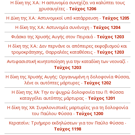
H δίκη της Χ.Α.: Η αστυνομία συνεχίζει να καλύπτει τους
χρυσαυγίτες -
Τεύχος 1206
Η Δίκη της Χ.Α.: Αστυνομικοί υπό κατάρρευση -
Τεύχος 1205
Η δίκη της Χ.Α.: Αστυνομία συνένοχη -
Τεύχος 1204
Φιάσκο της Χρυσής Αυγής στον Πειραιά -
Τεύχος 1203
H δίκη της Χ.Α.: Δεν περνάνε οι απόπειρες εκφοβισμού και
τρομοκράτησης, Θαρραλέες καταθέσεις -
Τεύχος 1203
Αντιφασιστική κινητοποίηση για την καταδίκη των νεοναζί -
Τεύχος 1203
Η δίκη της Χρυσής Αυγής: Οργανωμένη η δολοφονία Φύσσα,
λένε οι αυτόπτες μάρτυρες -
Τεύχος 1202
Η δίκη της ΧΑ: Την εν ψυχρώ δολοφονία του Π. Φύσσα
καταγγέλει αυτόπτης μάρτυρας -
Τεύχος 1201
Η δίκη της ΧΑ: Συγκλονιστικές μαρτυρίες για τη δολοφονία
του Παύλου Φύσσα -
Τεύχος 1200
Κερατσίνι: Τριήμερο εκδηλώσεων για τον Παύλο Φύσσα -
Τεύχος 1198