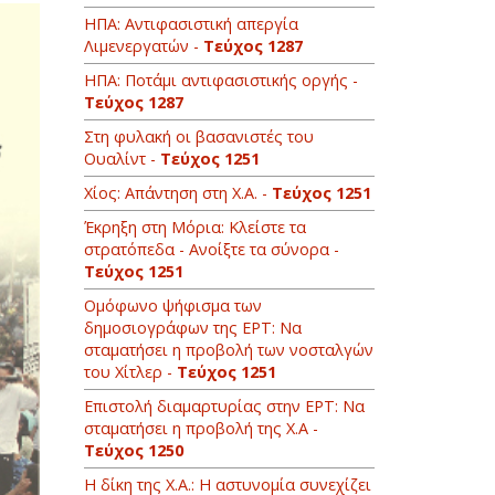
ΗΠΑ: Αντιφασιστική απεργία
Λιμενεργατών -
Τεύχος 1287
ΗΠΑ: Ποτάμι αντιφασιστικής οργής -
Τεύχος 1287
Στη φυλακή οι βασανιστές του
Ουαλίντ -
Τεύχος 1251
Χίος: Απάντηση στη Χ.Α. -
Τεύχος 1251
Έκρηξη στη Μόρια: Κλείστε τα
στρατόπεδα - Ανοίξτε τα σύνορα -
Τεύχος 1251
Oμόφωνο ψήφισμα των
δημοσιογράφων της ΕΡΤ: Να
σταματήσει η προβολή των νοσταλγών
του Χίτλερ -
Τεύχος 1251
Επιστολή διαμαρτυρίας στην ΕΡΤ: Να
σταματήσει η προβολή της Χ.Α -
Τεύχος 1250
H δίκη της Χ.Α.: Η αστυνομία συνεχίζει