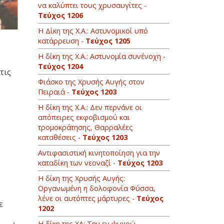
να καλύπτει τους χρυσαυγίτες -
Τεύχος 1206
Η Δίκη της Χ.Α.: Αστυνομικοί υπό
κατάρρευση -
Τεύχος 1205
Η δίκη της Χ.Α.: Αστυνομία συνένοχη -
Τεύχος 1204
τις
Φιάσκο της Χρυσής Αυγής στον
Πειραιά -
Τεύχος 1203
H δίκη της Χ.Α.: Δεν περνάνε οι
απόπειρες εκφοβισμού και
τρομοκράτησης, Θαρραλέες
καταθέσεις -
Τεύχος 1203
Αντιφασιστική κινητοποίηση για την
καταδίκη των νεοναζί -
Τεύχος 1203
Η δίκη της Χρυσής Αυγής:
Οργανωμένη η δολοφονία Φύσσα,
λένε οι αυτόπτες μάρτυρες -
Τεύχος
ε
1202
Η δίκη της ΧΑ: Την εν ψυχρώ