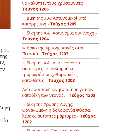
να καλύπτει τους χρυσαυγίτες -
Τεύχος 1206
Η Δίκη της Χ.Α.: Αστυνομικοί υπό
κατάρρευση -
Τεύχος 1205
Η δίκη της Χ.Α.: Αστυνομία συνένοχη -
Τεύχος 1204
Φιάσκο της Χρυσής Αυγής στον
προς
Πειραιά -
Τεύχος 1203
της
12,
H δίκη της Χ.Α.: Δεν περνάνε οι
την
απόπειρες εκφοβισμού και
τρομοκράτησης, Θαρραλέες
καταθέσεις -
Τεύχος 1203
Αντιφασιστική κινητοποίηση για την
καταδίκη των νεοναζί -
Τεύχος 1203
Η δίκη της Χρυσής Αυγής:
 Αυγή
Οργανωμένη η δολοφονία Φύσσα,
λένε οι αυτόπτες μάρτυρες -
Τεύχος
ασία
1202
Η δίκη της ΧΑ: Την εν ψυχρώ