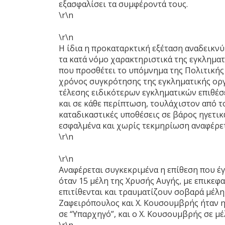
εξασφαλίσει τα συμφέροντά τους.
\r\n
\r\n
Η ίδια η προκαταρκτική εξέταση αναδεικνύ
τα κατά νόμο χαρακτηριστικά της εγκλημα
που προσθέτει το υπόμνημα της Πολιτικής 
χρόνος συγκρότησης της εγκληματικής οργ
τέλεσης ειδικότερων εγκληματικών επιθέσ
και σε κάθε περίπτωση, τουλάχιστον από τ
καταδικαστικές υποθέσεις σε βάρος ηγετικ
εσφαλμένα και χωρίς τεκμηρίωση αναφέρετ
\r\n
\r\n
Αναφέρεται συγκεκριμένα η επίθεση που έγ
όταν 15 μέλη της Χρυσής Αυγής, με επικε
επιτίθενται και τραυματίζουν σοβαρά μέλη 
Ζαφειρόπουλος και Χ. Κουσουμβρής ήταν ηγ
σε “Υπαρχηγό”, και ο Χ. Κουσουμβρής σε μ
\r\n