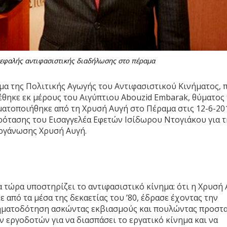
κεφαλής αντιφασιστικής διαδήλωσης στο πέραμα
α της Πολιτικής Αγωγής του Αντιφασιστικού Κινήματος, 
θηκε εκ μέρους του Αιγύπτιου Abouzid Εmbarak, θύματος 
ατοποιήθηκε από τη Χρυσή Αυγή στο Πέραμα στις 12-6-20
 πρότασης του Εισαγγελέα Εφετών Ισίδωρου Ντογιάκου για 
ργάνωσης Χρυσή Αυγή.
 τώρα υποστηρίζει το αντιφασιστικό κίνημα: ότι η Χρυσή
 από τα μέσα της δεκαετίας του ’80, έδρασε έχοντας την
ρηματοδότηση ασκώντας εκβιασμούς και πουλώντας προστ
ν εργοδοτών για να διασπάσει το εργατικό κίνημα και να