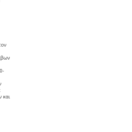
τον
λάβων
0-
ν
ε
ν και