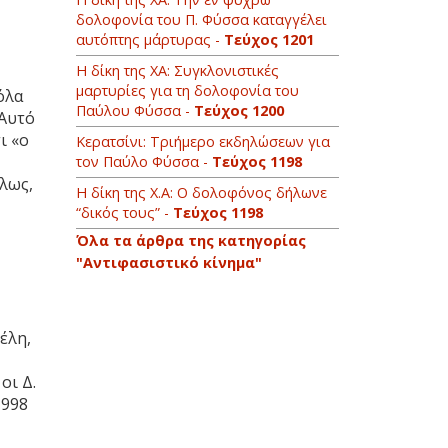
δολοφονία του Π. Φύσσα καταγγέλει
αυτόπτης μάρτυρας -
Τεύχος 1201
Η δίκη της ΧΑ: Συγκλονιστικές
μαρτυρίες για τη δολοφονία του
όλα
Παύλου Φύσσα -
Τεύχος 1200
 Αυτό
ι «ο
Κερατσίνι: Τριήμερο εκδηλώσεων για
τον Παύλο Φύσσα -
Τεύχος 1198
λως,
Η δίκη της Χ.Α: Ο δολοφόνος δήλωνε
“δικός τους” -
Τεύχος 1198
Όλα τα άρθρα της κατηγορίας
"Αντιφασιστικό κίνημα"
έλη,
οι Δ.
1998