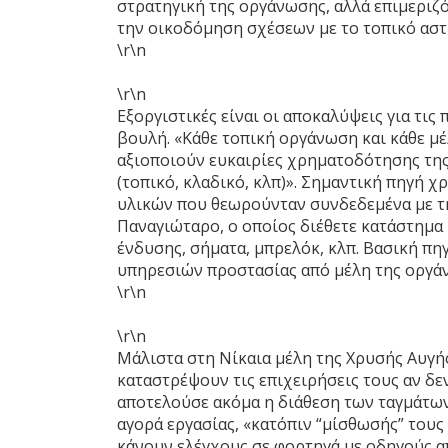
στρατηγική της οργάνωσης, αλλά επιμεριζ
την οικοδόμηση σχέσεων με το τοπικό ασ
\r\n
\r\n
Εξοργιστικές είναι οι αποκαλύψεις για τις
βουλή. «Κάθε τοπική οργάνωση και κάθε μέ
αξιοποιούν ευκαιρίες χρηματοδότησης τη
(τοπικό, κλαδικό, κλπ)». Σημαντική πηγή
υλικών που θεωρούνταν συνδεδεμένα με τη
Παναγιώταρο, ο οποίος διέθετε κατάστημα
ένδυσης, σήματα, μπρελόκ, κλπ. Βασική 
υπηρεσιών προστασίας από μέλη της οργάνω
\r\n
\r\n
Μάλιστα στη Νίκαια μέλη της Χρυσής Αυγή
καταστρέψουν τις επιχειρήσεις τους αν 
αποτελούσε ακόμα η διάθεση των ταγμάτων
αγορά εργασίας, «κατόπιν “μίσθωσής” τους
κάνουν ελέγχους σε φορτηγά με οδηγούς α