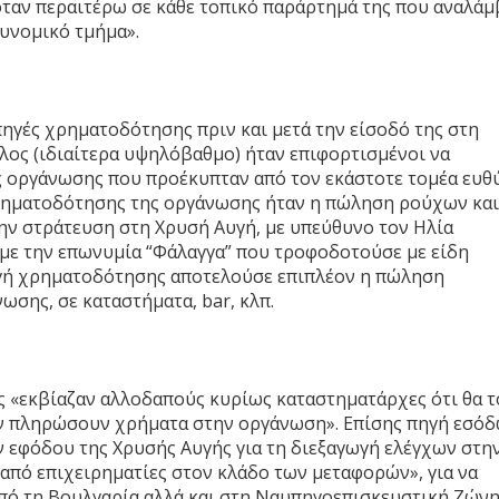
όταν περαιτέρω σε κάθε τοπικό παράρτημά της που αναλάμ
τυνομικό τμήμα».
 πηγές χρηματοδότησης πριν και μετά την είσοδό της στη
λος (ιδιαίτερα υψηλόβαθμο) ήταν επιφορτισμένοι να
ς οργάνωσης που προέκυπταν από τον εκάστοτε τομέα ευθ
 χρηματοδότησης της οργάνωσης ήταν η πώληση ρούχων και
ν στράτευση στη Χρυσή Αυγή, με υπεύθυνο τον Ηλία
 με την επωνυμία “Φάλαγγα” που τροφοδοτούσε με είδη
πηγή χρηματοδότησης αποτελούσε επιπλέον η πώληση
σης, σε καταστήματα, bar, κλπ.
ς «εκβίαζαν αλλοδαπούς κυρίως καταστηματάρχες ότι θα τ
δεν πληρώσουν χρήματα στην οργάνωση». Επίσης πηγή εσό
 εφόδου της Χρυσής Αυγής για τη διεξαγωγή ελέγχων στη
 από επιχειρηματίες στον κλάδο των μεταφορών», για να
πό τη Βουλγαρία αλλά και στη Ναυπηγοεπισκευστική Ζών