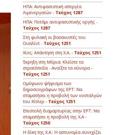
ΗΠΑ: Αντιφασιστική απεργία
Λιμενεργατών -
Τεύχος 1287
ΗΠΑ: Ποτάμι αντιφασιστικής οργής -
Τεύχος 1287
Στη φυλακή οι βασανιστές του
Ουαλίντ -
Τεύχος 1251
Χίος: Απάντηση στη Χ.Α. -
Τεύχος 1251
Έκρηξη στη Μόρια: Κλείστε τα
στρατόπεδα - Ανοίξτε τα σύνορα -
Τεύχος 1251
Oμόφωνο ψήφισμα των
δημοσιογράφων της ΕΡΤ: Να
σταματήσει η προβολή των νοσταλγών
του Χίτλερ -
Τεύχος 1251
Επιστολή διαμαρτυρίας στην ΕΡΤ: Να
σταματήσει η προβολή της Χ.Α -
Τεύχος 1250
H δίκη της Χ.Α.: Η αστυνομία συνεχίζει