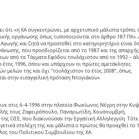
ει ότι «η ΧΑ συγκεντρώνει, με αρχετυπικό μάλιστα τρόπο, 
τικής οργάνωσης όπως τυποποιούνται στο άρθρο 187 ΠΚ».
Αγωγής και ζητά να προστεθεί στο κατηγορητήριο είναι ότ
άνωσης, που προσδιορίζεται από το 1987 και της απαρχής
εων από τα Τάγματα Εφόδου τουλάχιστον από το 1992 – άλ
ο έτος 1996, όπου και υπάρχουν οι πρώτες αμετάκλητες
ών μελών της και όχι “τουλάχιστον το έτος 2008”, όπως
αι στην εισαγγελική πρόταση Ντογιάκου».
ινε στις 6-4-1996 στην πλατεία Φωκίωνος Νέγρη στην Κυψ
φαλής τους Ζαφειρόπουλο, Παναγιωτίδη, Κουσουμβρή,
της ΟΣΕ, που διακινούσαν την Εργατική Αλληλεγγύη. Τότε 
ετικά στελέχη της και μάλιστα ο πρώτος θα προαχθεί το 
έλος του Πολιτικού Συμβουλίου της ΧΑ.