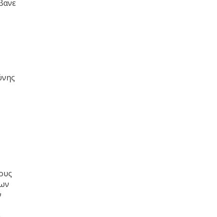
βανε
ύνης
ους
δων
ν
η