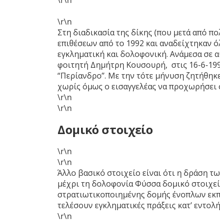
\r\n
Στη διαδικασία της δίκης (που μετά από πο
επιθέσεων από το 1992 και αναδείχτηκαν 
εγκληματική και δολοφονική. Ανάμεσα σε α
φοιτητή Δημήτρη Κουσουρή, στις 16-6-199
“Περίανδρο”. Με την τότε μήνυση ζητήθηκ
χωρίς όμως ο εισαγγελέας να προχωρήσει 
\r\n
\r\n
Δομικό στοιχείο
\r\n
\r\n
Άλλο βασικό στοιχείο είναι ότι η δράση τ
μέχρι τη δολοφονία Φύσσα δομικό στοιχεί
στρατιωτικοποιημένης δομής ένοπλων εκπα
τελέσουν εγκληματικές πράξεις κατ’ εντολ
\r\n