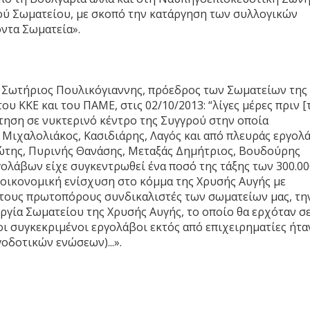
ού Σωματείου, με σκοπό την κατάργηση των συλλογικών
οντα Σωματεία».
 Σωτήριος Πουλικόγιαννης, πρόεδρος των Σωματείων της
υ ΚΚΕ και του ΠΑΜΕ, στις 02/10/2013: “λίγες μέρες πριν [
τηση σε νυκτερινό κέντρο της Συγγρού στην οποία
 Μιχαλολιάκος, Κασιδιάρης, Λαγός και από πλευράς εργο
ώτης, Πυρινής Θανάσης, Μεταξάς Δημήτριος, Βουδούρης
γολάβων είχε συγκεντρωθεί ένα ποσό της τάξης των 300.00
 οικονομική ενίσχυση στο κόμμα της Χρυσής Αυγής με
στους πρωτοπόρους συνδικαλιστές των σωματείων μας, τη
ργία Σωματείου της Χρυσής Αυγής, το οποίο θα ερχόταν σ
ι συγκεκριμένοι εργολάβοι εκτός από επιχειρηματίες ήτα
δοτικών ενώσεων)...».