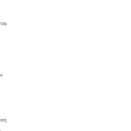
ται
ον
νση