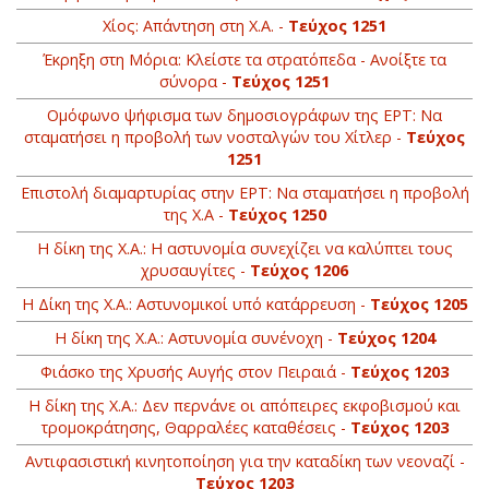
Χίος: Απάντηση στη Χ.Α. -
Τεύχος 1251
Έκρηξη στη Μόρια: Κλείστε τα στρατόπεδα - Ανοίξτε τα
σύνορα -
Τεύχος 1251
Oμόφωνο ψήφισμα των δημοσιογράφων της ΕΡΤ: Να
σταματήσει η προβολή των νοσταλγών του Χίτλερ -
Τεύχος
1251
Επιστολή διαμαρτυρίας στην ΕΡΤ: Να σταματήσει η προβολή
της Χ.Α -
Τεύχος 1250
H δίκη της Χ.Α.: Η αστυνομία συνεχίζει να καλύπτει τους
χρυσαυγίτες -
Τεύχος 1206
Η Δίκη της Χ.Α.: Αστυνομικοί υπό κατάρρευση -
Τεύχος 1205
Η δίκη της Χ.Α.: Αστυνομία συνένοχη -
Τεύχος 1204
Φιάσκο της Χρυσής Αυγής στον Πειραιά -
Τεύχος 1203
H δίκη της Χ.Α.: Δεν περνάνε οι απόπειρες εκφοβισμού και
τρομοκράτησης, Θαρραλέες καταθέσεις -
Τεύχος 1203
Αντιφασιστική κινητοποίηση για την καταδίκη των νεοναζί -
Τεύχος 1203