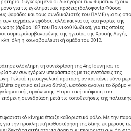
ορητήριο. Συγκεκριμένα οι δικηγόροι των θυμάτων έχουν
μόνο για τις εγκληματικές πράξεις (δολοφονία Φύσσα,
ς ψαράδες και τους συνδικαλιστές του ΠΑΜΕ) για τις οπο
 των ταγμάτων εφόδου, αλλά και για τις κατηγορίες της
νωσης (άρθρο 187 του Ποινικού Κώδικα), για τις οποίες
νοι συμπεριλαμβανομένης της ηγεσίας της Χρυσής Αυγής
 κλπ, όλη η κοινοβουλευτική ομάδα του 2012.
ράτησε ολόκληρη τη συνεδρίαση της 4ης Ιούνη και το
ηφία των συνηγόρων υπεράσπισης με τις ενστάσεις της
γή. Τελικά, η εισαγγελική πρόταση, αν και κάνει μόνο με
βλέπε σχετικό κείμενο δίπλα), ωστόσο ανοίγει το δρόμο γ
εγκληματικής οργάνωσης. Η οριστική απόφαση του
ε επόμενη συνεδρίαση μετά τις τοποθετήσεις της πολιτική
τιφασιστικό κίνημα έπαιξε καθοριστικό ρόλο. Με την παρ
ίες για την προκλητική καθυστέρηση της δίκης εκ μέρους τ
ουν δεκτά τα αιτήματα για άρση των περιοριστικών όρων 