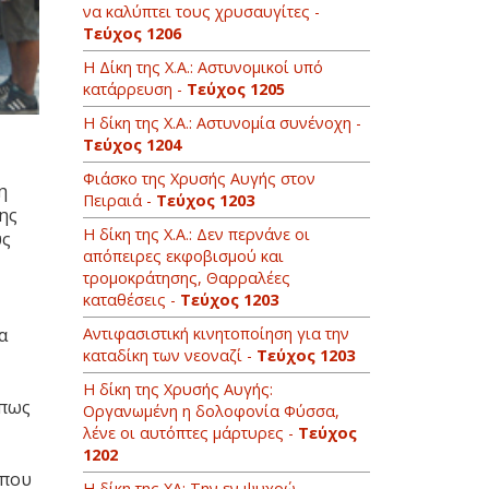
να καλύπτει τους χρυσαυγίτες -
Τεύχος 1206
Η Δίκη της Χ.Α.: Αστυνομικοί υπό
κατάρρευση -
Τεύχος 1205
Η δίκη της Χ.Α.: Αστυνομία συνένοχη -
Τεύχος 1204
Φιάσκο της Χρυσής Αυγής στον
η
Πειραιά -
Τεύχος 1203
ης
H δίκη της Χ.Α.: Δεν περνάνε οι
υς
απόπειρες εκφοβισμού και
τρομοκράτησης, Θαρραλέες
καταθέσεις -
Τεύχος 1203
Αντιφασιστική κινητοποίηση για την
α
καταδίκη των νεοναζί -
Τεύχος 1203
Η δίκη της Χρυσής Αυγής:
όπως
Οργανωμένη η δολοφονία Φύσσα,
λένε οι αυτόπτες μάρτυρες -
Τεύχος
1202
 που
Η δίκη της ΧΑ: Την εν ψυχρώ