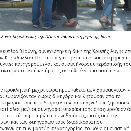
λακές Κορυδαλλού, την Πέμπτη 4/6, πέμπτη μέρα της δίκης.
 Δευτέρα 8 Ιούνη, συνεχίστηκε η δίκη της Χρυσής Αυγής στ
ν Κορυδαλλού. Πρόκειται για την πέμπτη και έκτη ημέρα τ
σαυγίτες κατηγορούμενοι και οι συνήγοροι υπεράσπισής το
αντιφασιστικού κινήματος σε κάθε ένα από αυτά είναι
ην προκλητική μέχρι τώρα προσπάθεια των χρυσαυγιτών ν
οι εμφανίζονταν χωρίς δικηγόρο και ζητούσαν από το
ι δικηγόροι τους που διορίζονταν αυτεπαγγέλτως ζητούσαν
 γιατί όλοι μαζί οι συνήγοροι υπεράσπισης αποχωρούσαν 
τι στις τέσσερις πρώτες συνεδριάσεις, εκτός από την
ων και των δικηγόρων τους (διαδικασία που
ν ανάγνωση των μαρτύρων κατηγορίας, το μόνο ουσιαστικό