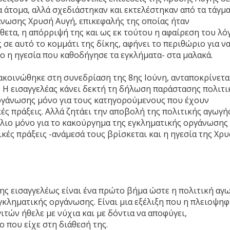
α άτομα, αλλά σχεδιάστηκαν και εκτελέστηκαν από τα τάγμ
άνωσης Χρυσή Αυγή, επικεφαλής της οποίας ήταν
ίθετα, η απόρριψή της και ως εκ τούτου η αφαίρεση του λό
σε αυτό το κομμάτι της δίκης, αφήνει το περιθώριο για ν
γο η ηγεσία που καθοδήγησε τα εγκλήματα- στα μαλακά.
νακοινώθηκε στη συνεδρίαση της 8ης Ιούνη, ανταποκρίνετα
. Η εισαγγελέας κάνει δεκτή τη δήλωση παράστασης πολιτι
οργάνωσης μόνο για τους κατηγορούμενους που έχουν
ές πράξεις. Αλλά ζητάει την αποβολή της πολιτικής αγωγής
ιο μόνο για το κακούργημα της εγκληματικής οργάνωσης 
ικές πράξεις -ανάμεσά τους βρίσκεται και η ηγεσία της Χρ
ης εισαγγελέως είναι ένα πρώτο βήμα ώστε η πολιτική αγ
γκληματικής οργάνωσης. Είναι μια εξέλιξη που η πλειοψηφ
ών ήθελε με νύχια και με δόντια να αποφύγει,
 που είχε στη διάθεσή της.