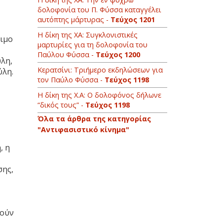
δολοφονία του Π. Φύσσα καταγγέλει
αυτόπτης μάρτυρας -
Τεύχος 1201
Η δίκη της ΧΑ: Συγκλονιστικές
σιμο
μαρτυρίες για τη δολοφονία του
Παύλου Φύσσα -
Τεύχος 1200
ύλη,
Κερατσίνι: Τριήμερο εκδηλώσεων για
ύλη.
τον Παύλο Φύσσα -
Τεύχος 1198
Η δίκη της Χ.Α: Ο δολοφόνος δήλωνε
“δικός τους” -
Τεύχος 1198
Όλα τα άρθρα της κατηγορίας
"Αντιφασιστικό κίνημα"
, η
σης,
τούν