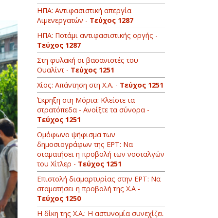
ΗΠΑ: Αντιφασιστική απεργία
Λιμενεργατών -
Τεύχος 1287
ΗΠΑ: Ποτάμι αντιφασιστικής οργής -
Τεύχος 1287
Στη φυλακή οι βασανιστές του
Ουαλίντ -
Τεύχος 1251
Χίος: Απάντηση στη Χ.Α. -
Τεύχος 1251
Έκρηξη στη Μόρια: Κλείστε τα
στρατόπεδα - Ανοίξτε τα σύνορα -
Τεύχος 1251
Oμόφωνο ψήφισμα των
δημοσιογράφων της ΕΡΤ: Να
σταματήσει η προβολή των νοσταλγών
του Χίτλερ -
Τεύχος 1251
Επιστολή διαμαρτυρίας στην ΕΡΤ: Να
σταματήσει η προβολή της Χ.Α -
Τεύχος 1250
H δίκη της Χ.Α.: Η αστυνομία συνεχίζει