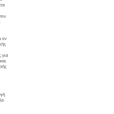
ατα
γου
α
ι εν
κής
 για
και
υσής
ωγή
ία