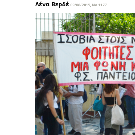
Λένα Βερδέ
09/06/2015, No 1177