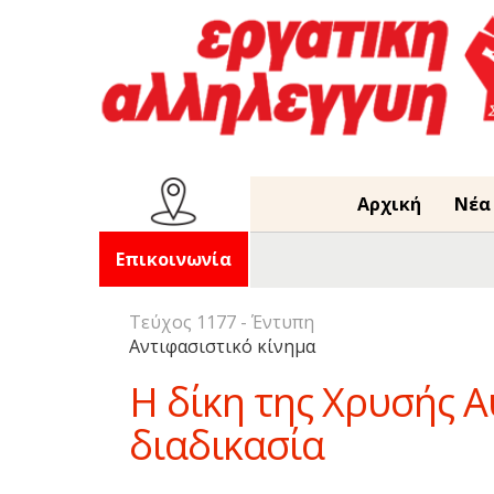
Αρχική
Νέα
Επικοινωνία
Τεύχος 1177 - Έντυπη
Αντιφασιστικό κίνημα
H δίκη της Χρυσής Α
διαδικασία