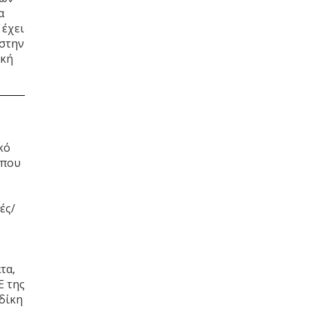
α
 έχει
 στην
ική
κό
 που
ές/
τα,
Ε της
δίκη