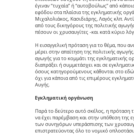
έγιναν “τυχαία” ή “αυτοβούλως” από κάποι
εφόδου στα πλαίσια της εγκληματικής οργ
Μιχαλολιάκος, Κασιδιάρης, Λαγός κλπ. Αντ
από τους δικηγόρους της πολιτικής αγωγής 
πέσουν οι χρυσαυγίτες -και κατά κύριο λό
Η εισαγγελική πρόταση για το θέμα, που α
μέρει στην απαίτηση της πολιτικής αγωγής
αγωγής για το κομμάτι της εγκληματικής 
διαπράξει ή συμμετάσχει και σε εγκληματικ
όσους κατηγορούμενους κάθονται στο εδώλ
όχι για κάποια από τις επιμέρους εγκληματ
Αυγής.
Εγκληματική οργάνωση
Παρά το δεύτερο αυτό σκέλος, η πρόταση τ
να έχει παρέμβαση και στην υπόθεση της ε
των συνηγόρων υπεράσπισης των χρυσαυγιτ
επιστρατεύοντας όλο το νομικό οπλοστάσιο