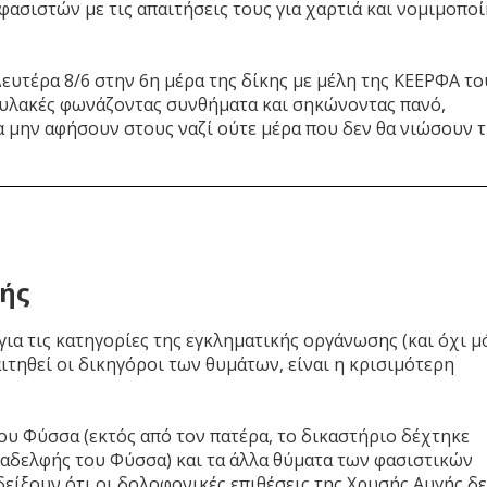
φασιστών με τις απαιτήσεις τους για χαρτιά και νομιμοπο
υτέρα 8/6 στην 6η μέρα της δίκης με μέλη της ΚΕΕΡΦΑ το
φυλακές φωνάζοντας συνθήματα και σηκώνοντας πανό,
 μην αφήσουν στους ναζί ούτε μέρα που δεν θα νιώσουν 
γής
για τις κατηγορίες της εγκληματικής οργάνωσης (και όχι μ
αιτηθεί οι δικηγόροι των θυμάτων, είναι η κρισιμότερη
λου Φύσσα (εκτός από τον πατέρα, το δικαστήριο δέχτηκε
 αδελφής του Φύσσα) και τα άλλα θύματα των φασιστικών
είξουν ότι οι δολοφονικές επιθέσεις της Χρυσής Αυγής δ