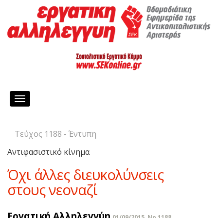
Toggle
navigation
Τεύχος 1188 - Έντυπη
Αντιφασιστικό κίνημα
Όχι άλλες διευκολύνσεις
στους νεοναζί
Εργατική Αλληλεγγύη
01/09/2015, No 1188