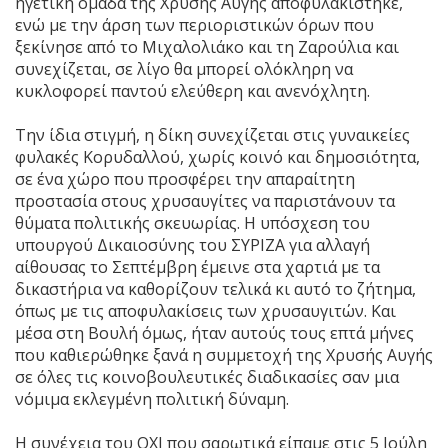
ηγετική ομάδα της Χρυσής Αυγής αποφυλακίστηκε,
ενώ με την άρση των περιοριστικών όρων που
ξεκίνησε από το Μιχαλολιάκο και τη Ζαρούλια και
συνεχίζεται, σε λίγο θα μπορεί ολόκληρη να
κυκλοφορεί παντού ελεύθερη και ανενόχλητη.
Την ίδια στιγμή, η δίκη συνεχίζεται στις γυναικείες
φυλακές Κορυδαλλού, χωρίς κοινό και δημοσιότητα,
σε ένα χώρο που προσφέρει την απαραίτητη
προστασία στους χρυσαυγίτες να παριστάνουν τα
θύματα πολιτικής σκευωρίας. Η υπόσχεση του
υπουργού Δικαιοσύνης του ΣΥΡΙΖΑ για αλλαγή
αίθουσας το Σεπτέμβρη έμεινε στα χαρτιά με τα
δικαστήρια να καθορίζουν τελικά κι αυτό το ζήτημα,
όπως με τις αποφυλακίσεις των χρυσαυγιτών. Και
μέσα στη Βουλή όμως, ήταν αυτούς τους επτά μήνες
που καθιερώθηκε ξανά η συμμετοχή της Χρυσής Αυγής
σε όλες τις κοινοβουλευτικές διαδικασίες σαν μια
νόμιμα εκλεγμένη πολιτική δύναμη.
Η συνέχεια του ΟΧΙ που σαρωτικά είπαμε στις 5 Ιούλη