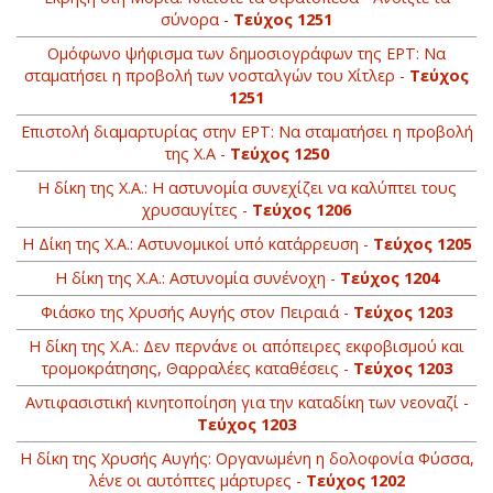
σύνορα -
Τεύχος 1251
Oμόφωνο ψήφισμα των δημοσιογράφων της ΕΡΤ: Να
σταματήσει η προβολή των νοσταλγών του Χίτλερ -
Τεύχος
1251
Επιστολή διαμαρτυρίας στην ΕΡΤ: Να σταματήσει η προβολή
της Χ.Α -
Τεύχος 1250
H δίκη της Χ.Α.: Η αστυνομία συνεχίζει να καλύπτει τους
χρυσαυγίτες -
Τεύχος 1206
Η Δίκη της Χ.Α.: Αστυνομικοί υπό κατάρρευση -
Τεύχος 1205
Η δίκη της Χ.Α.: Αστυνομία συνένοχη -
Τεύχος 1204
Φιάσκο της Χρυσής Αυγής στον Πειραιά -
Τεύχος 1203
H δίκη της Χ.Α.: Δεν περνάνε οι απόπειρες εκφοβισμού και
τρομοκράτησης, Θαρραλέες καταθέσεις -
Τεύχος 1203
Αντιφασιστική κινητοποίηση για την καταδίκη των νεοναζί -
Τεύχος 1203
Η δίκη της Χρυσής Αυγής: Οργανωμένη η δολοφονία Φύσσα,
λένε οι αυτόπτες μάρτυρες -
Τεύχος 1202