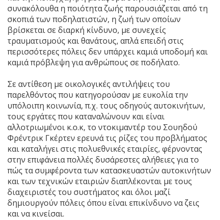
συνακόλουθα η ποιότητα ζωής παρουσιάζεται από τη
σκοπιά των ποδηλατιστών, η ζωή των οποίων
βρίσκεται σε διαρκή κίνδυνο, με συνεχείς
τραυματισμούς και θανάτους, απλά επειδή στις
περισσότερες πόλεις δεν υπάρχει καμιά υποδομή και
καμιά πρόβλεψη για ανθρώπους σε ποδήλατο.
Σε αντίθεση με οικολογικές αντιλήψεις του
παρελθόντος που κατηγορούσαν με ευκολία την
υπόλοιπη κοινωνία, π.χ. τους οδηγούς αυτοκινήτων,
τους εργάτες που καταναλώνουν και είναι
αλλοτριωμένοι κ.ο.κ, το ντοκιμαντέρ του Σουηδού
Φρέντρικ Γκέρτεν ερευνά τις ρίζες του προβλήματος
και καταλήγει στις πολυεθνικές εταιρίες, φέρνοντας
στην επιφάνεια πολλές δυσάρεστες αλήθειες για το
πώς τα συμφέροντα των κατασκευαστών αυτοκινήτων
και των τεχνικών εταιριών διαπλέκονται με τους
διαχειριστές του συστήματος και όλοι μαζί
δημιουργούν πόλεις όπου είναι επικίνδυνο να ζεις
και να κινείσαι.