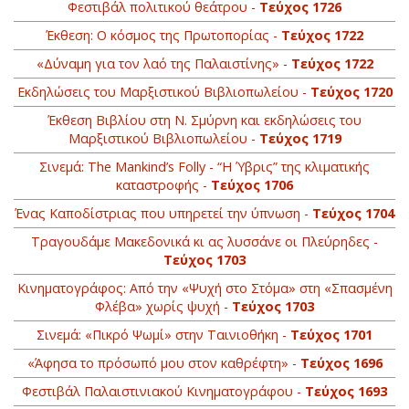
Φεστιβάλ πολιτικού θεάτρου -
Τεύχος 1726
Έκθεση: Ο κόσμος της Πρωτοπορίας -
Τεύχος 1722
«Δύναμη για τον λαό της Παλαιστίνης» -
Τεύχος 1722
Εκδηλώσεις του Μαρξιστικού Βιβλιοπωλείου -
Τεύχος 1720
Έκθεση Βιβλίου στη Ν. Σμύρνη και εκδηλώσεις του
Μαρξιστικού Βιβλιοπωλείου -
Τεύχος 1719
Σινεμά: The Mankind’s Folly - “Η Ύβρις” της κλιματικής
καταστροφής -
Τεύχος 1706
Ένας Καποδίστριας που υπηρετεί την ύπνωση -
Τεύχος 1704
Τραγουδάμε Μακεδονικά κι ας λυσσάνε οι Πλεύρηδες -
Τεύχος 1703
Κινηματογράφος: Από την «Ψυχή στο Στόμα» στη «Σπασμένη
Φλέβα» χωρίς ψυχή -
Τεύχος 1703
Σινεμά: «Πικρό Ψωμί» στην Ταινιοθήκη -
Τεύχος 1701
«Άφησα το πρόσωπό μου στον καθρέφτη» -
Τεύχος 1696
Φεστιβάλ Παλαιστινιακού Κινηματογράφου -
Τεύχος 1693