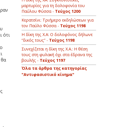
μαρτυρίες για τη δολοφονία του
εραν
Παύλου Φύσσα -
Τεύχος 1200
Κερατσίνι: Τριήμερο εκδηλώσεων για
τον Παύλο Φύσσα -
Τεύχος 1198
ου
Η δίκη της Χ.Α: Ο δολοφόνος δήλωνε
ι ότι
“δικός τους” -
Τεύχος 1198
το
Συνεχίζεται η δίκη της Χ.Α.: Η θέση
ι
τους στη φυλακή όχι στα έδρανα της
 θα
βουλής -
Τεύχος 1197
Όλα τα άρθρα της κατηγορίας
"Αντιφασιστικό κίνημα"
υς