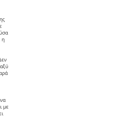
ης
ε
ρύσα
 η
Δεν
ταξύ
αρά
 να
ι με
ει