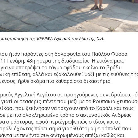
 κινητοποίηση της ΚΕΕΡΦΑ έξω από την δίκη της Χ.Α.
 που ήταν παρόντες στη δολοφονία του Παύλου Φύσσα
11 Γενάρη, 43η ημέρα της διαδικασίας. Η εικόνα μιας
 για να αποτρέψει το τάγμα εφόδου εκείνο το βράδυ
κή επίθεση, αλλά και εξακολουθεί μαζί με τις ευθύνες τη
ενους, ήρθε ακόμα πιο καθαρά στο δικαστήριο.
μικός Αγγελική Λεγάτου σε προηγούμενες συνεδριάσεις -ό
γιατί οι τέσσερις-πέντε που μαζί με το Ρουπακιά χτυπούσ
είκοσι που ξεκίνησαν να τρέχουν από το Κοράλι και τους
ασε με πιο ολοκληρωμένο τρόπο ο αστυνομικός Ανδρέας
να ο μάρτυρας, αφού περιέγραψε πώς ο ίδιος και οι
ράλι έχοντας πάρει σήμα για “50 άτομα με ρόπαλα” που
αράντα με πενήντα συγκεντρωμένους απέξω καθώς και