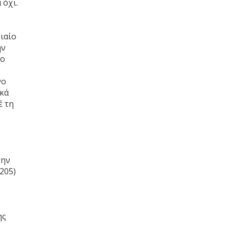
 όχι.
ιαίο
ην
το
νο
ικά
έ τη
την
205)
ης