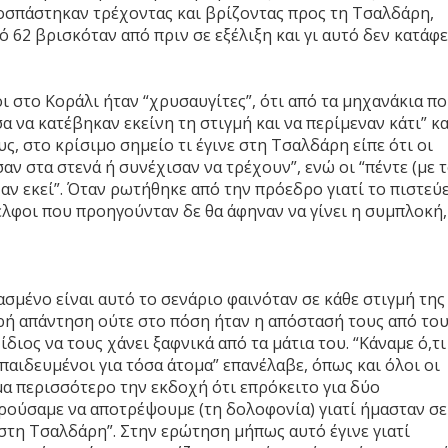
οσπάστηκαν τρέχοντας και βρίζοντας προς τη Τσαλδάρη,
ό 62 βρισκόταν από πριν σε εξέλιξη και γι αυτό δεν κατάφ
 στο Κοράλι ήταν “χρυσαυγίτες”, ότι από τα μηχανάκια π
 να κατέβηκαν εκείνη τη στιγμή και να περίμεναν κάτι” κα
, στο κρίσιμο σημείο τι έγινε στη Τσαλδάρη είπε ότι οι
αν στα στενά ή συνέχισαν να τρέχουν”, ενώ οι “πέντε (με 
αν εκεί”. Όταν ρωτήθηκε από την πρόεδρο γιατί το πιστεύε
δελφοι που προηγούνταν δε θα άφηναν να γίνει η συμπλοκή,
σμένο είναι αυτό το σενάριο φαινόταν σε κάθε στιγμή της
αρή απάντηση ούτε στο πόση ήταν η απόστασή τους από το
ίδιος να τους χάνει ξαφνικά από τα μάτια του. “Κάναμε ό,τι
παιδευμένοι για τόσα άτομα” επανέλαβε, όπως και όλοι οι
μα περισσότερο την εκδοχή ότι επρόκειτο για δύο
ρούσαμε να αποτρέψουμε (τη δολοφονία) γιατί ήμασταν σε
 στη Τσαλδάρη”. Στην ερώτηση μήπως αυτό έγινε γιατί