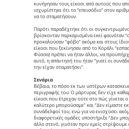
κυνήγησαν τους είκοσι από αυτούς που απ
ισχυρίστηκε ότι το “επεισόδιο” στον αριθμ
να το σταματήσουν.
Παρότι παραδέχτηκε ότι οι συγκεντρωμένοι
βρίσκονταν παρκαρισμένα εκεί φαινόταν “σα
προκαλούσαν “φόβο” ακόμα και στους ίδιους
είκοσι που ξεκίνησαν από το Κοράλι “εσπασ
Φύσσα) πρέπει να ήταν άλλοι, να προϋπήρχ
αυτό, η απάντησή του ήταν “γιατί οι συνά
την είχαν σταματήσει”.
Σενάρια
Βέβαια, το πόσο εκ των υστέρων κατασκευα
περιγραφής του. Ο μάρτυρας δεν είχε καθ
είκοσι που έτρεχαν ούτε στο πώς γίνεται ο 
καλύτερο μπορούσαμε” και “Δεν είμαστε εκ
συνάδελφοί του, ενώ για να ενισχύσει ακό
διαφορετικές ομάδες υποστήριξε “Δεν μπο
άλλο στενό, γινόταν πριν εμείς στρίψουμε