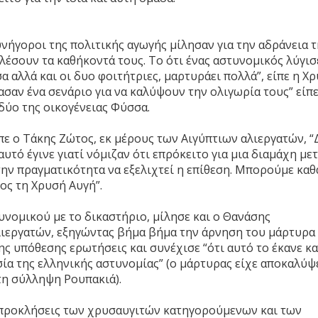
νήγοροι της πολιτικής αγωγής μίλησαν για την αδράνεια τ
λέσουν τα καθήκοντά τους. Το ότι ένας αστυνομικός λύγισ
 αλλά και οι δυο φοιτήτριες, μαρτυράει πολλά”, είπε η Χ
αν ένα σενάριο για να καλύψουν την ολιγωρία τους” είπε
δύο της οικογένειας Φύσσα.
ίπε ο Τάκης Ζώτος, εκ μέρους των Αιγύπτιων αλιεργατών, “
αυτό έγινε γιατί νόμιζαν ότι επρόκειτο για μια διαμάχη με
ην πραγματικότητα να εξελιχτεί η επίθεση. Μπορούμε καθ
ος τη Χρυσή Αυγή”.
υνομικού με το δικαστήριο, μίλησε και ο Θανάσης
λιεργατών, εξηγώντας βήμα βήμα την άρνηση του μάρτυρα
ης υπόθεσης ερωτήσεις και συνέχισε “ότι αυτό το έκανε κα
ία της ελληνικής αστυνομίας” (ο μάρτυρας είχε αποκαλύψ
 τη σύλληψη Ρουπακιά).
ι προκλήσεις των χρυσαυγιτών κατηγορούμενων και των