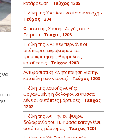
κατάρρευση -
Τεύχος 1205
Η δίκη της Χ.Α.: Αστυνομία συνένοχη -
Τεύχος 1204
Φιάσκο της Χρυσής Αυγής στον
Πειραιά -
Τεύχος 1203
H δίκη της Χ.Α.: Δεν περνάνε οι
απόπειρες εκφοβισμού και
τρομοκράτησης, Θαρραλέες
καταθέσεις -
Τεύχος 1203
Αντιφασιστική κινητοποίηση για την
ς να
καταδίκη των νεοναζί -
Τεύχος 1203
Η δίκη της Χρυσής Αυγής:
Οργανωμένη η δολοφονία Φύσσα,
τι οι
λένε οι αυτόπτες μάρτυρες -
Τεύχος
αν
1202
Η δίκη της ΧΑ: Την εν ψυχρώ
δολοφονία του Π. Φύσσα καταγγέλει
αυτόπτης μάρτυρας -
Τεύχος 1201
Η δίκη της ΧΑ: Συγκλονιστικές