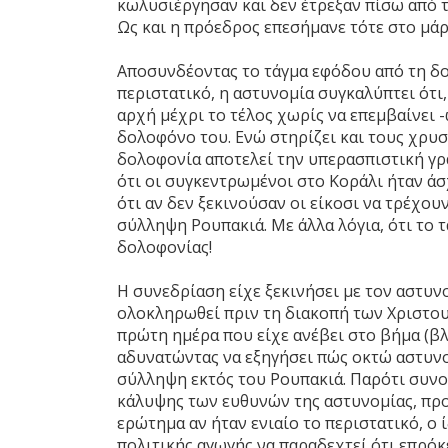
κωλυσιέργησαν και δεν έτρεξαν πίσω από τ
Ως και η πρόεδρος επεσήμανε τότε στο μάρτ
Αποσυνδέοντας το τάγμα εφόδου από τη δολ
περιστατικό, η αστυνομία συγκαλύπτει ότι
αρχή μέχρι το τέλος χωρίς να επεμβαίνει 
δολοφόνο του. Ενώ στηρίζει και τους χρυσ
δολοφονία αποτελεί την υπερασπιστική γ
ότι οι συγκεντρωμένοι στο Κοράλι ήταν άσ
ότι αν δεν ξεκινούσαν οι είκοσι να τρέχου
σύλληψη Ρουπακιά. Με άλλα λόγια, ότι το
δολοφονίας!
Η συνεδρίαση είχε ξεκινήσει με τον αστυν
ολοκληρωθεί πριν τη διακοπή των Χριστου
πρώτη ημέρα που είχε ανέβει στο βήμα (β
αδυνατώντας να εξηγήσει πώς οκτώ αστυνο
σύλληψη εκτός του Ρουπακιά. Παρότι συνολ
κάλυψης των ευθυνών της αστυνομίας, πρ
ερώτημα αν ήταν ενιαίο το περιστατικό, ο 
πολιτικής αγωγής να παραδεχτεί ότι επρόκε