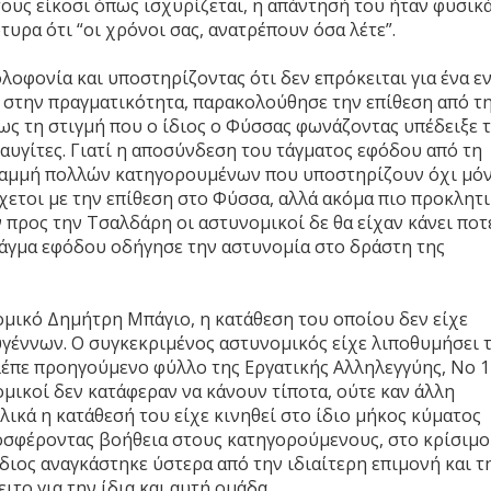
ους είκοσι όπως ισχυρίζεται, η απάντησή του ήταν φυσικά
υρα ότι “οι χρόνοι σας, ανατρέπουν όσα λέτε”.
οφονία και υποστηρίζοντας ότι δεν επρόκειται για ένα εν
, στην πραγματικότητα, παρακολούθησε την επίθεση από τ
-ως τη στιγμή που ο ίδιος ο Φύσσας φωνάζοντας υπέδειξε 
αυγίτες. Γιατί η αποσύνδεση του τάγματος εφόδου από τη
ραμμή πολλών κατηγορουμένων που υποστηρίζουν όχι μό
χετοι με την επίθεση στο Φύσσα, αλλά ακόμα πιο προκλητ
ν προς την Τσαλδάρη οι αστυνομικοί δε θα είχαν κάνει ποτ
 τάγμα εφόδου οδήγησε την αστυνομία στο δράστη της
ομικό Δημήτρη Μπάγιο, η κατάθεση του οποίου δεν είχε
γέννων. Ο συγκεκριμένος αστυνομικός είχε λιποθυμήσει 
λέπε προηγούμενο φύλλο της Εργατικής Αλληλεγγύης, Νο 1
μικοί δεν κατάφεραν να κάνουν τίποτα, ούτε καν άλλη
ικά η κατάθεσή του είχε κινηθεί στο ίδιο μήκος κύματος
οσφέροντας βοήθεια στους κατηγορούμενους, στο κρίσιμο
ίδιος αναγκάστηκε ύστερα από την ιδιαίτερη επιμονή και τ
ιτο για την ίδια και αυτή ομάδα.