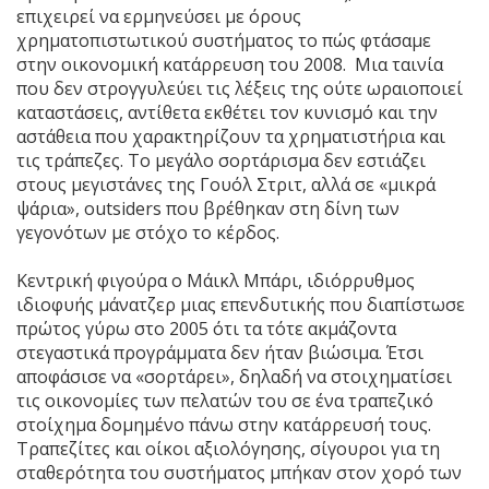
επιχειρεί να ερμηνεύσει με όρους
χρηματοπιστωτικού συστήματος το πώς φτάσαμε
στην οικονομική κατάρρευση του 2008. Μια ταινία
που δεν στρογγυλεύει τις λέξεις της ούτε ωραιοποιεί
καταστάσεις, αντίθετα εκθέτει τον κυνισμό και την
αστάθεια που χαρακτηρίζουν τα χρηματιστήρια και
τις τράπεζες. Το μεγάλο σορτάρισμα δεν εστιάζει
στους μεγιστάνες της Γουόλ Στριτ, αλλά σε «μικρά
ψάρια», outsiders που βρέθηκαν στη δίνη των
γεγονότων με στόχο το κέρδος.
Κεντρική φιγούρα ο Μάικλ Μπάρι, ιδιόρρυθμος
ιδιοφυής μάνατζερ μιας επενδυτικής που διαπίστωσε
πρώτος γύρω στο 2005 ότι τα τότε ακμάζοντα
στεγαστικά προγράμματα δεν ήταν βιώσιμα. Έτσι
αποφάσισε να «σορτάρει», δηλαδή να στοιχηματίσει
τις οικονομίες των πελατών του σε ένα τραπεζικό
στοίχημα δομημένο πάνω στην κατάρρευσή τους.
Τραπεζίτες και οίκοι αξιολόγησης, σίγουροι για τη
σταθερότητα του συστήματος μπήκαν στον χορό των