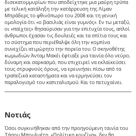
δισεκατομμυρίων που αποδείχτηκε μια μαύρη τρύπα
με τελική κατάληξη την κατάρρευση της Λίμαν
Μπράδερς το φθινόπωρο του 2008 και τη γενική
ομολογία ότι «ο βασιλιάς είναι γυμνός». Εν τω μεταξύ,
οι «παίχτες» θησαύρισαν για την επιτυχία τους, απλοί
άνθρωποι έχασαν τις δουλειές και τα σπίτια τους και
το σύστημα που περιέθαλψε όλη την κομπίνα
συνεχίζει ατιμώρητο την πορεία του. Ο σκηνοθέτης
κωμωδιών Άνταμ Μακέι έφτιαξε μια ταινία όλο νεύρο,
δύναμη και σαρκασμό, που επιχειρεί να εκλαϊκεύσει
τους στρυφνούς όρους, να ερευνήσει πίσω από τα
τραπεζικά καταστήματα και να ερμηνεύσει τον
παραλογισμό του καπιταλισμού. Και το πετυχαίνει.
Νοτιάς
Όσοι συγκινήθηκαν από την προηγούμενη ταινία του
Τάσου Μπουλμέτη, «Πολίτικη κουζίνα», δεν θα