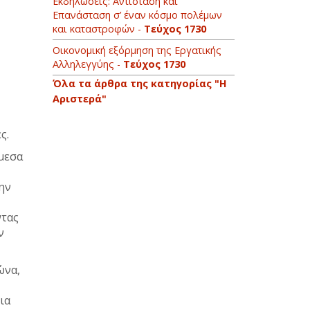
Εκδηλώσεις: Αντίσταση και
Επανάσταση σ’ έναν κόσμο πολέμων
και καταστροφών -
Τεύχος 1730
Οικονομική εξόρμηση της Εργατικής
Αλληλεγγύης -
Τεύχος 1730
Όλα τα άρθρα της κατηγορίας "Η
Αριστερά"
ες.
μεσα
ην
ντας
ν
ώνα,
ια