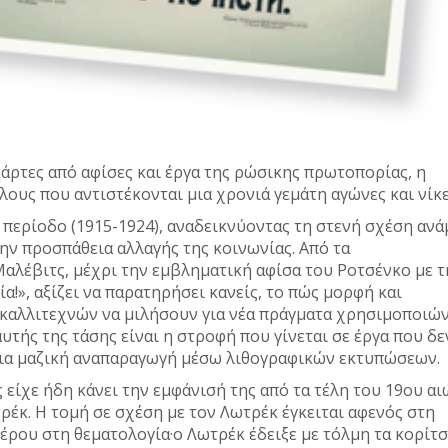
κάρτες από αφίσες και έργα της ρώσικης πρωτοπορίας, η
λους που αντιστέκονται μια χρονιά γεμάτη αγώνες και νίκ
 περίοδο (1915-1924), αναδεικνύοντας τη στενή σχέση ανά
την προσπάθεια αλλαγής της κοινωνίας. Από τα
αλέβιτς, μέχρι την εμβληματική αφίσα του Ροτσένκο με τ
ία!», αξίζει να παρατηρήσει κανείς, το πώς μορφή και
καλλιτεχνών να μιλήσουν για νέα πράγματα χρησιμοποιώ
υτής της τάσης είναι η στροφή που γίνεται σε έργα που δε
για μαζική αναπαραγωγή μέσω λιθογραφικών εκτυπώσεων.
είχε ήδη κάνει την εμφάνισή της από τα τέλη του 19ου αι
έκ. Η τομή σε σχέση με τον Λωτρέκ έγκειται αφενός στη
τέρου στη θεματολογία·ο Λωτρέκ έδειξε με τόλμη τα κορίτσ