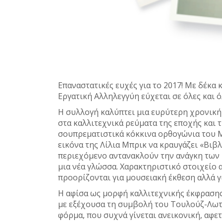
Επαναστατικές ευχές για το 2017! Με δέκα 
Εργατική Αλληλεγγύη εύχεται σε όλες και ό
Η συλλογή καλύπτει μια ευρύτερη χρονική
στα καλλιτεχνικά ρεύματα της εποχής και 
σουπρεματιστικά κόκκινα ορθογώνια του Μ
εικόνα της Λίλια Μπρικ να κραυγάζει «Βιβλ
περιεχόμενο αντανακλούν την ανάγκη των 
μια νέα γλώσσα. Χαρακτηριστικό στοιχείο α
προορίζονται για μουσειακή έκθεση αλλά 
Η αφίσα ως μορφή καλλιτεχνικής έκφρασης 
με εξέχουσα τη συμβολή του Τουλούζ-Λωτρ
φόρμα, που συχνά γίνεται ανεικονική, αφε