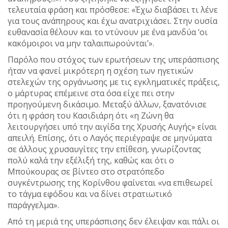
τελευταία φράση και πρόσθεσε: «Έχω διαβάσει τι λένε
για τους ανάπηρους και έχω ανατριχιάσει. Στην ουσία
ευθανασία θέλουν και το ντύνουν με ένα μανδύα ‘οι
κακόμοιροι να μην ταλαιπωρούνται’».
Παρόλο που στόχος των ερωτήσεων της υπεράσπισης
ήταν να φανεί μικρότερη η σχέση των ηγετικών
στελεχών της οργάνωσης με τις εγκληματικές πράξεις,
ο μάρτυρας επέμεινε στα όσα είχε πει στην
προηγούμενη δικάσιμο. Μεταξύ άλλων, ξανατόνισε
ότι η φράση του Κασιδιάρη ότι «η Ζώνη θα
λειτουργήσει υπό την αιγίδα της Χρυσής Αυγής» είναι
απειλή. Επίσης, ότι ο Λαγός περιέγραψε σε μηνύματα
σε άλλους χρυσαυγίτες την επίθεση, γνωρίζοντας
πολύ καλά την εξέλιξή της, καθώς και ότι ο
Μπούκουρας σε βίντεο στο στρατόπεδο
συγκέντρωσης της Κορίνθου φαίνεται «να επιθεωρεί
το τάγμα εφόδου και να δίνει στρατιωτικό
παράγγελμα».
Από τη μεριά της υπεράσπισης δεν έλειψαν και πάλι οι