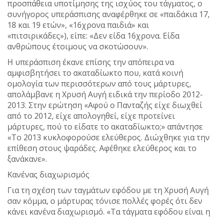
προσπάθεια υποτίμησης της ισχύος του τάγματος, ο
συνήγορος υπεράσπισης αναφέρθηκε σε «παιδάκια 17,
18 και 19 ετών», «16χρονα παιδιά» και
«πιτσιρικάδες»), είπε: «Δεν είδα 16χρονα. Είδα
ανθρώπους έτοιμους να σκοτώσουν».
Η υπεράσπιση έκανε επίσης την απόπειρα να
αμφισβητήσει το ακαταδίωκτο που, κατά κοινή
ομολογία των περισσότερων από τους μάρτυρες,
απολάμβανε η Χρυσή Αυγή ειδικά την περίοδο 2012-
2013. Στην ερώτηση «Αφού ο Πανταζής είχε διωχθεί
από το 2012, είχε απολογηθεί, είχε προτείνει
μάρτυρες, πού το είδατε το ακαταδίωκτο;» απάντησε
«Το 2013 κυκλοφορούσε ελεύθερος. Διώχθηκε για την
επίθεση στους ψαράδες. Αφέθηκε ελεύθερος και το
ξανάκανε».
Κανένας διαχωρισμός
Για τη σχέση των ταγμάτων εφόδου με τη Χρυσή Αυγή
σαν κόμμα, ο μάρτυρας τόνισε πολλές φορές ότι δεν
κάνει κανένα διαχωρισμό. «Τα τάγματα εφόδου είναι η