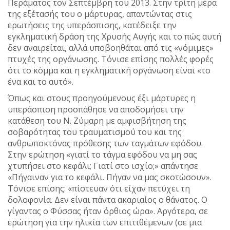
Περάματος τον Σεπτέμβρη του 2013. Στην τρίτη μέρα
της εξέτασής του ο μάρτυρας, απαντώντας στις
ερωτήσεις της υπεράσπισης, κατέδειξε την
εγκληματική δράση της Χρυσής Αυγής και το πώς αυτή
δεν αναιρείται, αλλά υποβοηθάται από τις «νόμιμες»
πτυχές της οργάνωσης. Τόνισε επίσης πολλές φορές
ότι το κόμμα και η εγκληματική οργάνωση είναι «το
ένα και το αυτό».
Όπως και στους προηγούμενους έξι μάρτυρες η
υπεράσπιση προσπάθησε να αποδομήσει την
κατάθεση του Ν. Ζύμαρη με αμφισβήτηση της
σοβαρότητας του τραυματισμού του και της
ανθρωποκτόνας πρόθεσης των ταγμάτων εφόδου.
Στην ερώτηση «γιατί το τάγμα εφόδου να μη σας
χτυπήσει στο κεφάλι; Γιατί στο ισχίο;» απάντησε
«Πήγαιναν για το κεφάλι. Πήγαν να μας σκοτώσουν».
Τόνισε επίσης: «πίστευαν ότι είχαν πετύχει τη
δολοφονία. Δεν είναι πάντα ακαριαίος ο θάνατος. Ο
γίγαντας ο Φύσσας ήταν όρθιος ώρα». Αργότερα, σε
ερώτηση για την ηλικία των επιτιθέμενων (σε μια