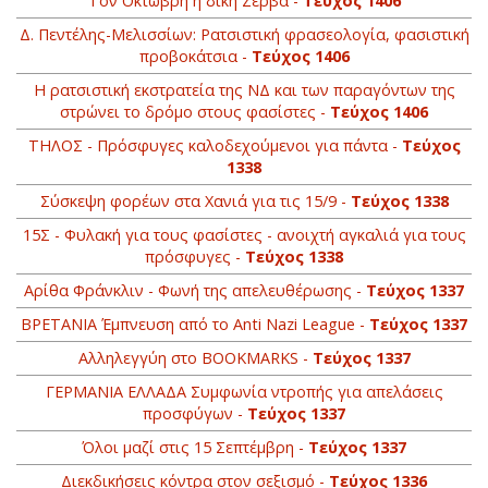
Τον Οκτώβρη η δίκη Ζέρβα -
Τεύχος 1406
Δ. Πεντέλης-Μελισσίων: Ρατσιστική φρασεολογία, φασιστική
προβοκάτσια -
Τεύχος 1406
Η ρατσιστική εκστρατεία της ΝΔ και των παραγόντων της
στρώνει το δρόμο στους φασίστες -
Τεύχος 1406
ΤΗΛΟΣ - Πρόσφυγες καλοδεχούμενοι για πάντα -
Τεύχος
1338
Σύσκεψη φορέων στα Χανιά για τις 15/9 -
Τεύχος 1338
15Σ - Φυλακή για τους φασίστες - ανοιχτή αγκαλιά για τους
πρόσφυγες -
Τεύχος 1338
Αρίθα Φράνκλιν - Φωνή της απελευθέρωσης -
Τεύχος 1337
BΡETANIA Έμπνευση από το Anti Nazi League -
Τεύχος 1337
Αλληλεγγύη στο ΒOOKMARKS -
Τεύχος 1337
ΓΕΡΜΑΝΙΑ ΕΛΛΑΔΑ Συμφωνία ντροπής για απελάσεις
προσφύγων -
Τεύχος 1337
Όλοι μαζί στις 15 Σεπτέμβρη -
Τεύχος 1337
Διεκδικήσεις κόντρα στον σεξισμό -
Τεύχος 1336