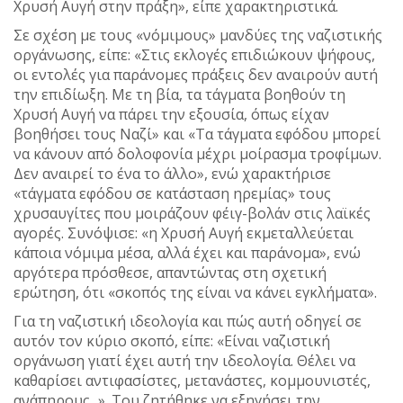
Χρυσή Αυγή στην πράξη», είπε χαρακτηριστικά.
Σε σχέση με τους «νόμιμους» μανδύες της ναζιστικής
οργάνωσης, είπε: «Στις εκλογές επιδιώκουν ψήφους,
οι εντολές για παράνομες πράξεις δεν αναιρούν αυτή
την επιδίωξη. Με τη βία, τα τάγματα βοηθούν τη
Χρυσή Αυγή να πάρει την εξουσία, όπως είχαν
βοηθήσει τους Ναζί» και «Τα τάγματα εφόδου μπορεί
να κάνουν από δολοφονία μέχρι μοίρασμα τροφίμων.
Δεν αναιρεί το ένα το άλλο», ενώ χαρακτήρισε
«τάγματα εφόδου σε κατάσταση ηρεμίας» τους
χρυσαυγίτες που μοιράζουν φέιγ-βολάν στις λαϊκές
αγορές. Συνόψισε: «η Χρυσή Αυγή εκμεταλλεύεται
κάποια νόμιμα μέσα, αλλά έχει και παράνομα», ενώ
αργότερα πρόσθεσε, απαντώντας στη σχετική
ερώτηση, ότι «σκοπός της είναι να κάνει εγκλήματα».
Για τη ναζιστική ιδεολογία και πώς αυτή οδηγεί σε
αυτόν τον κύριο σκοπό, είπε: «Είναι ναζιστική
οργάνωση γιατί έχει αυτή την ιδεολογία. Θέλει να
καθαρίσει αντιφασίστες, μετανάστες, κομμουνιστές,
ανάπηρους...». Του ζητήθηκε να εξηγήσει την