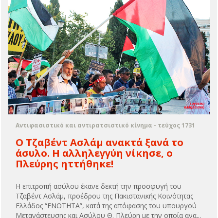
Αντιφασιστικό και αντιρατσιστικό κίνημα - τεύχος 1731
Ο Τζαβέντ Ασλάμ ανακτά ξανά το
άσυλο. Η αλληλεγγύη νίκησε, ο
Πλεύρης ηττήθηκε!
Η επιτροπή ασύλου έκανε δεκτή την προσφυγή του
Τζαβέντ Ασλάμ, προέδρου της Πακιστανικής Κοινότητας
Ελλάδος “ΕΝΟΤΗΤΑ”, κατά της απόφασης του υπουργού
Μετανάστευσης και Ασύλου Θ. Πλεύρη με την οποία ανα...