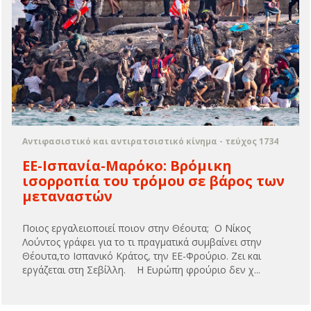
Αντιφασιστικό και αντιρατσιστικό κίνημα - τεύχος 1734
ΕΕ-Ισπανία-Μαρόκο: Βρόμικη
ισορροπία του τρόμου σε βάρος των
μεταναστών
Ποιος εργαλειοποιεί ποιον στην Θέουτα; Ο Νίκος
Λούντος γράφει για το τι πραγματικά συμβαίνει στην
Θέουτα,το Ισπανικό Κράτος, την ΕΕ-Φρούριο. Zει και
εργάζεται στη Σεβίλλη. Η Ευρώπη φρούριο δεν χ...