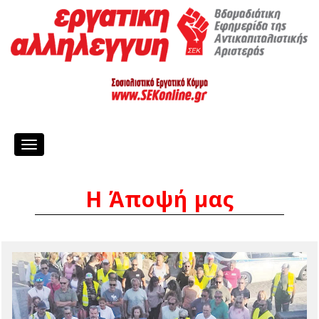
Toggle
navigation
Η Άποψή μας