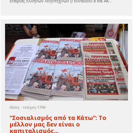
Εταιρίας Ελλήνων Λογοτεχνών (Γενναδίου 8 και Ακ...
Ιδέες - τεύχος 1706
"Σοσιαλισμός από τα Κάτω": Το
μέλλον μας δεν είναι ο
καπιταλισμός...