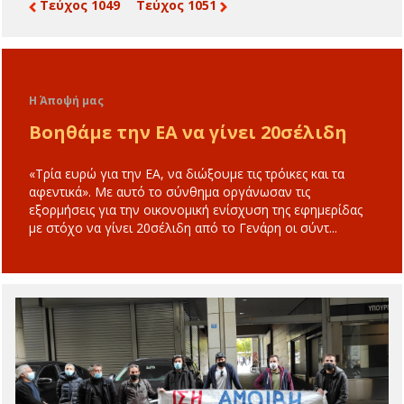
Τεύχος 1049
Τεύχος 1051
Η Άποψή μας
Βοηθάμε την ΕΑ να γίνει 20σέλιδη
«Τρία ευρώ για την ΕΑ, να διώξουμε τις τρόικες και τα
αφεντικά». Με αυτό το σύνθημα οργάνωσαν τις
εξορμήσεις για την οικονομική ενίσχυση της εφημερίδας
με στόχο να γίνει 20σέλιδη από το Γενάρη οι σύντ...