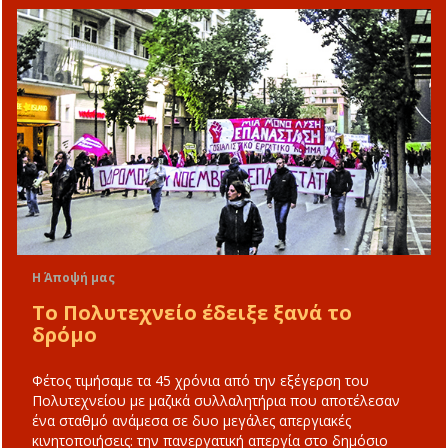
Η Άποψή μας
Το Πολυτεχνείο έδειξε ξανά το
δρόμο
Φέτος τιμήσαμε τα 45 χρόνια από την εξέγερση του
Πολυτεχνείου με μαζικά συλλαλητήρια που αποτέλεσαν
ένα σταθμό ανάμεσα σε δυο μεγάλες απεργιακές
κινητοποιήσεις: την πανεργατική απεργία στο δημόσιο