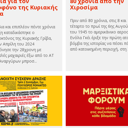
ια για τον
80 χρόνια από την
φόνο της Κυριακής
Χιροσίμα
βα
Πριν από 80 χρόνια, στις 8 και
τέταρτο το πρωί της 6ης Αυγο
βια και επιπλέον πέντε χρόνια
του 1945 το αμερικάνικο αερ
ξη καταδικάστηκε ο
Ενόλα Γκέι έριξε την πρώτη ατ
οκτόνος της Κυριακής Γρίβα,
βόμβα της ιστορίας να πέσει 
ν Απρίλη του 2024
από κατοικημένη περιοχή, στη Χ
νησε την 28χρονη με
λές μαχαιριές έξω από το ΑΤ
Αναργύρων μπροσ...