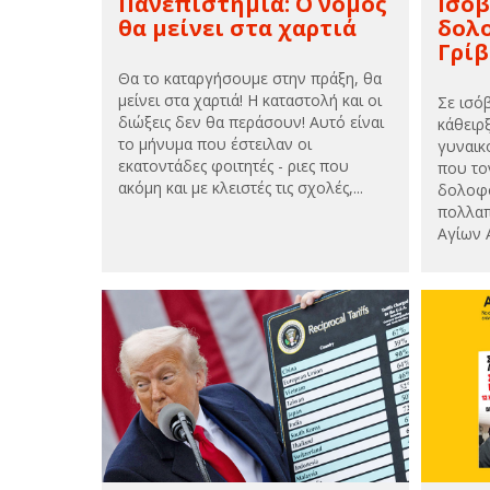
Πανεπιστήμια: Ο νόμος
Ισόβ
θα μείνει στα χαρτιά
δολο
Γρί
Θα το καταργήσουμε στην πράξη, θα
μείνει στα χαρτιά! Η καταστολή και οι
Σε ισό
διώξεις δεν θα περάσουν! Αυτό είναι
κάθειρ
το μήνυμα που έστειλαν οι
γυναικ
εκατοντάδες φοιτητές - ριες που
που το
ακόμη και με κλειστές τις σχολές,...
δολοφό
πολλαπ
Αγίων 