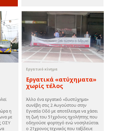
Εργατικό κίνημα
Εργατικά «ατύχηματα»
χωρίς τέλος
όλεϊ
Άλλο ένα εργατικό «δυστύχημα»
συνέβη στις 2 Αυγούστου στην
τώρα η
Εγνατία Οδό με αποτέλεσμα να χάσει
ωνα με
τη ζωή του 51χρόνος ηχολήπτης που
ς ΟΣΥ
οδηγούσε φορτηγό ενώ νοσηλεύεται
να
ο 21χρονος τεχνικός που ταξίδευε