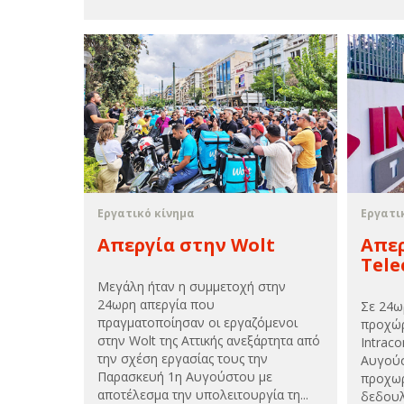
Εργατικό κίνημα
Εργατι
Απεργία στην Wolt
Απερ
Tel
Μεγάλη ήταν η συμμετοχή στην
24ωρη απεργία που
Σε 24ω
πραγματοποίησαν οι εργαζόμενοι
προχώρ
στην Wolt της Αττικής ανεξάρτητα από
Intrac
την σχέση εργασίας τους την
Αυγούσ
Παρασκευή 1η Αυγούστου με
προχωρ
αποτέλεσμα την υπολειτουργία τη...
δεδουλ