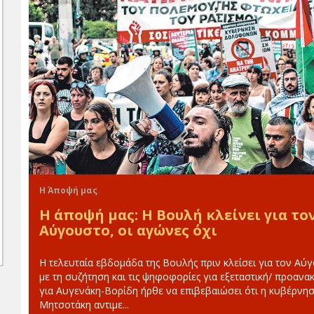
Η Άποψή μας
Η άποψή μας: H Bουλή κλείνει για το
Αύγουστο, οι αγώνες όχι
Η τελευταία εβδομάδα της Βουλής πριν κλείσει για τον Αύ
με τη συζήτηση και τις ψηφοφορίες για εξεταστική/ προανακ
για Αυγενάκη-Βορίδη ήρθε να επιβεβαιώσει ότι η κυβέρνη
Μητσοτάκη αντιμε...