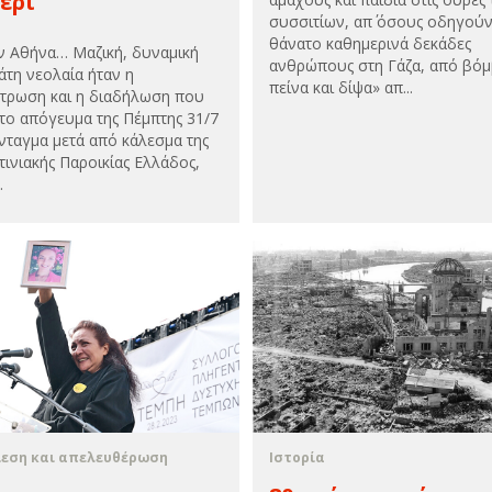
έρι
συσσιτίων, απ΄ όσους οδηγού
θάνατο καθημερινά δεκάδες
ν Αθήνα… Μαζική, δυναμική
ανθρώπους στη Γάζα, από βόμ
άτη νεολαία ήταν η
πείνα και δίψα» απ...
τρωση και η διαδήλωση που
 το απόγευμα της Πέμπτης 31/7
νταγμα μετά από κάλεσμα της
τινιακής Παροικίας Ελλάδος,
.
εση και απελευθέρωση
Ιστορία