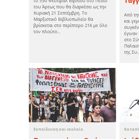
Ταγγ
το 53ο Φεστιβάλ Βιβλίου στο Πεδίο
του Άρεως που θα διαρκέσει ως την
Κυριακή 21 Σεπτέμβρη. Το
Από τη
Μαρξιστικό Βιβλιοπωλείο θα
και γεμ
βρίσκεται στο περίπτερο 216 με όλο
συγκέν
τον πλούτο...
έγιναν
στο Σύ
Παλαισ
της Συ..
Εκπαίδευση και νεολαία
Καταπί