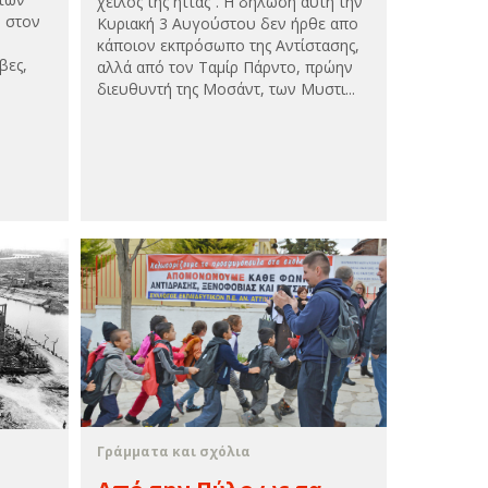
χείλος της ήττας”. Η δήλωση αυτή την
ν στον
Κυριακή 3 Αυγούστου δεν ήρθε απο
κάποιον εκπρόσωπο της Αντίστασης,
βες,
αλλά από τον Ταμίρ Πάρντο, πρώην
διευθυντή της Μοσάντ, των Μυστι...
Γράμματα και σχόλια