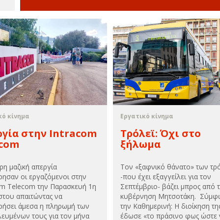
κό κίνημα
Εργατικό κίνημα
γία στην Intracom
Τρόλεϊ: Όχι στο
ecom
ξήλωμα
ρη μαζική απεργία
Τον «ξαφνικό θάνατο» των τρ
ησαν οι εργαζόμενοι στην
-που έχει εξαγγείλει για τον
om Telecom την Παρασκευή 1η
Σεπτέμβριο- βάζει μπρος από 
του απαιτώντας να
κυβέρνηση Μητσοτάκη. Σύμφ
ήσει άμεσα η πληρωμή των
την Καθημερινή: Η διοίκηση τη
ευμένων τους για τον μήνα
έδωσε «το πράσινο φως ώστε 