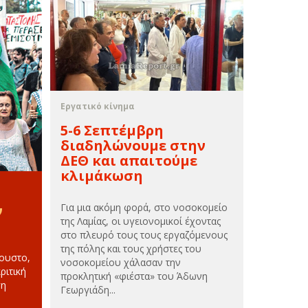
Εργατικό κίνημα
5-6 Σεπτέμβρη
διαδηλώνουμε στην
ΔΕΘ και απαιτούμε
κλιμάκωση
Για μια ακόμη φορά, στο νοσοκομείο
ν
της Λαμίας, οι υγειονομικοί έχοντας
στο πλευρό τους τους εργαζόμενους
της πόλης και τους χρήστες του
γουστο,
νοσοκομείου χάλασαν την
ριτική
προκλητική «φιέστα» του Άδωνη
ση
Γεωργιάδη...