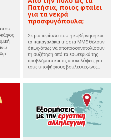
Από την Πύλο ως τα
Πατήσια, ποιος φταίει
για τα νεκρά
προσφυγόπουλα;
ύστου
οσκάφος
Σε μια περίοδο που η κυβέρνηση και
ομική
τα παπαγαλάκια της στα ΜΜΕ θέλουν
πάνω
όπως-όπως να αποπροσανατολίσουν
ιρ...
τη συζήτηση από τα εσωτερικά της
προβλήματα και τις αποκαλύψεις για
τους υποψήφιους βουλευτές-ίνες...