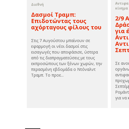
Αντιφα
Διεθνή
κίνημα
Δασμοί Τραμπ:
2/9 
Επιδοτώντας τους
Δράσ
αχόρταγους φίλους του
για 
Αντι
Στις 7 Αυγούστου μπαίνουν σε
Αντ
εφαρμογή οι νέοι δασμοί στις
Σεπ
εισαγωγές που αποφάσισε, ύστερα
από τις διαπραγματεύσεις με τους
Σε ανο
εκπροσώπους των ξένων χωρών, την
οργάνω
περασμένη εβδομάδα ο Ντόναλντ
αντιφα
Τραμπ. Το προε...
προχωρ
Σεπτέμ
Ρομάντ
για να 