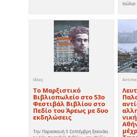
Ιούλιο 
Ιδέες
Αντιπο
Το Μαρξιστικό
Λευτ
Βιβλιοπωλείο στο 53ο
Παλα
Φεστιβάλ Βιβλίου στο
αντί
Πεδίο του Άρεως με δυο
αλλ
εκδηλώσεις
νική
Αθήν
μέχρ
Την Παρασκευή 5 Σεπτέμβρη ξεκινάει