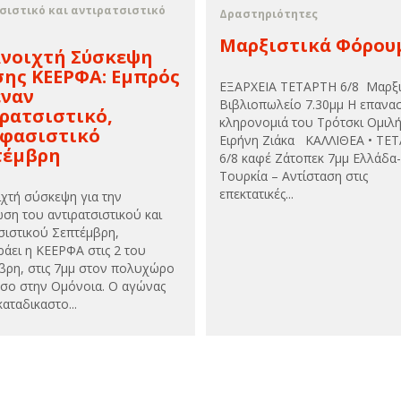
σιστικό και αντιρατσιστικό
Δραστηριότητες
Μαρξιστικά Φόρου
Ανοιχτή Σύσκεψη
ης ΚΕΕΡΦΑ: Εμπρός
ΕΞΑΡΧΕΙΑ ΤΕΤΑΡΤΗ 6/8 Μαρξι
έναν
Βιβλιοπωλείο 7.30μμ Η επανασ
ρατσιστικό,
κληρονομιά του Τρότσκι Ομιλή
ιφασιστικό
Ειρήνη Ζιάκα ΚΑΛΛΙΘΕΑ • ΤΕ
τέμβρη
6/8 καφέ Ζάτοπεκ 7μμ Ελλάδα-
Τουρκία – Αντίσταση στις
επεκτατικές...
ιχτή σύσκεψη για την
ση του αντιρατσιστικού και
σιστικού Σεπτέμβρη,
άει η ΚΕΕΡΦΑ στις 2 του
βρη, στις 7μμ στον πολυχώρο
σο στην Ομόνοια. Ο αγώνας
καταδικαστο...