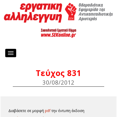
Toggle
navigation
Τεύχος 831
30/08/2012
Διαβάσετε σε μορφή
pdf
την έντυπη έκδοση