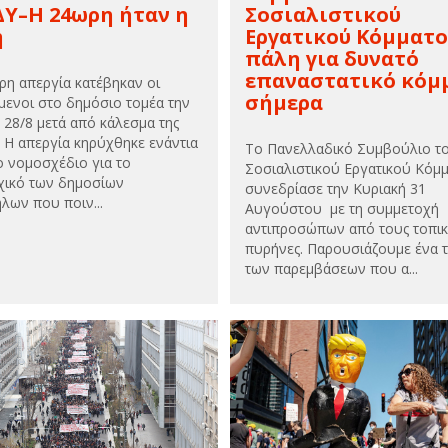
Υ–Η 24ωρη ήταν η
Σοσιαλιστικού
ή
Εργατικού Κόμματο
πάλη για δυνατό
επαναστατικό κόμ
ρη απεργία κατέβηκαν οι
σήμερα
μενοι στο δημόσιο τομέα την
 28/8 μετά από κάλεσμα της
 Η απεργία κηρύχθηκε ενάντια
Το Πανελλαδικό Συμβούλιο τ
ο νομοσχέδιο για το
Σοσιαλιστικού Εργατικού Κόμ
χικό των δημοσίων
συνεδρίασε την Κυριακή 31
λων που ποιν...
Αυγούστου με τη συμμετοχή
αντιπροσώπων από τους τοπι
πυρήνες. Παρουσιάζουμε ένα 
των παρεμβάσεων που α...