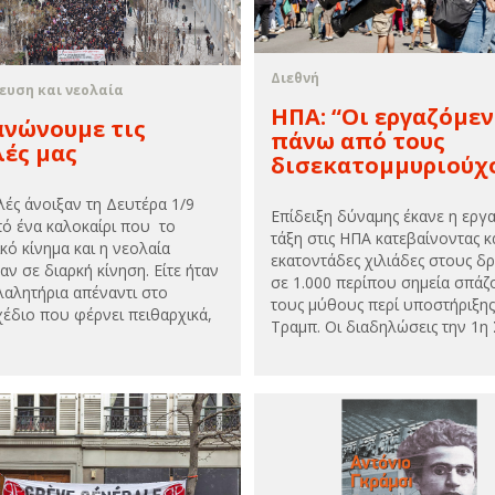
Διεθνή
ευση και νεολαία
ΗΠΑ: “Οι εργαζόμεν
ανώνουμε τις
πάνω από τους
ές μας
δισεκατομμυριούχ
λές άνοιξαν τη Δευτέρα 1/9
Επίδειξη δύναμης έκανε η εργα
πό ένα καλοκαίρι που το
τάξη στις ΗΠΑ κατεβαίνοντας κ
κό κίνημα και η νεολαία
εκατοντάδες χιλιάδες στους δ
αν σε διαρκή κίνηση. Είτε ήταν
σε 1.000 περίπου σημεία σπάζ
λαλητήρια απέναντι στο
τους μύθους περί υποστήριξης
έδιο που φέρνει πειθαρχικά,
Τραμπ. Οι διαδηλώσεις την 1η Σ