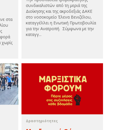
συνδικαλιστών από τη μεριά της
Διοίκησης και της ακροδεξιάς ΔΑΚΕ
στο νοσοκομείο Έλενα Βενιζέλου,
νε στα
καταγγέλλει η Ενωτική Πρωτοβουλία
λίου
για την Ανατροπή. Σύμφωνα με την
ής
καταγγ...
 φορά
ά χωρίς
Δραστηριότητες