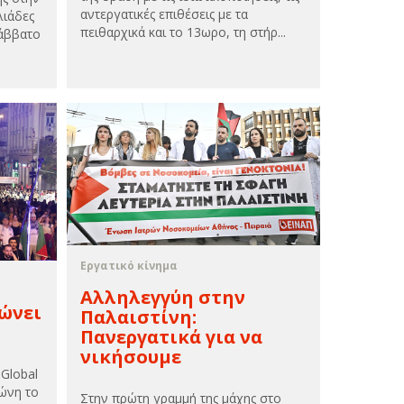
αντεργατικές επιθέσεις με τα
λιάδες
πειθαρχικά και το 13ωρο, τη στήρ...
άββατο
Εργατικό κίνημα
Αλληλεγγύη στην
ώνει
Παλαιστίνη:
Πανεργατικά για να
νικήσουμε
Global
λώνη το
Στην πρώτη γραμμή της μάχης στο