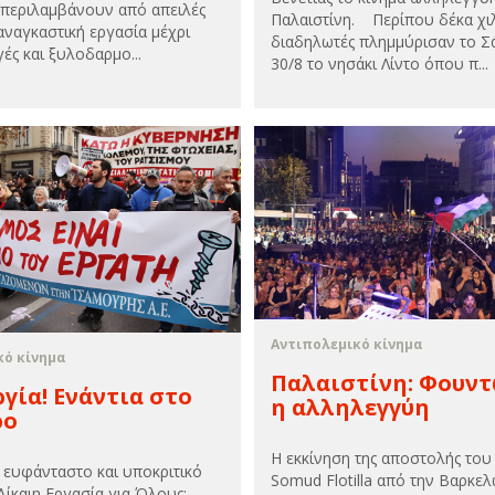
 περιλαμβάνουν από απειλές
Παλαιστίνη. Περίπου δέκα χι
ταναγκαστική εργασία μέχρι
διαδηλωτές πλημμύρισαν το Σ
ές και ξυλοδαρμο...
30/8 το νησάκι Λίντο όπου π...
Αντιπολεμικό κίνημα
κό κίνημα
Παλαιστίνη: Φουντ
γία! Ενάντια στο
η αλληλεγγύη
ρο
Η εκκίνηση της αποστολής του 
 ευφάνταστο και υποκριτικό
Somud Flotilla από την Βαρκε
Δίκαιη Εργασία για Όλους: