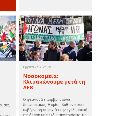
Εργατικό κίνημα
Νοσοκομεία:
Κλιμακώνουμε μετά τη
ΔΕΘ
O φετινός Σεπτέμβρης είναι
διαφορετικός. Η κρίση βαθαίνει και η
ουσες,
κυβέρνηση συνεχίζει την εγκληματική
της δράση με τις ιδιωτικοποιήσεις, τις
ης στην