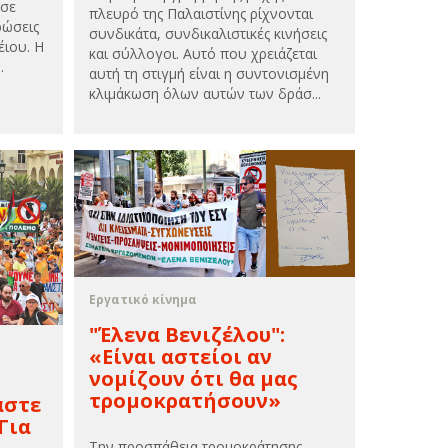
άσε
πλευρό της Παλαιστίνης ρίχνονται
ρώσεις
συνδικάτα, συνδικαλιστικές κινήσεις
έιου. Η
και σύλλογοι. Αυτό που χρειάζεται
.
αυτή τη στιγμή είναι η συντονισμένη
κλιμάκωση όλων αυτών των δράσ...
Εργατικό κίνημα
"Έλενα Βενιζέλου":
«Είναι αστείοι αν
νομίζουν ότι θα μας
τρομοκρατήσουν»
αστε
 Για
Την προσπάθεια τρομοκράτησης