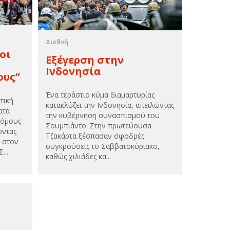
Διεθνή
οι
Εξέγερση στην
Ινδονησία
ους”
Ένα τεράστιο κύμα διαμαρτυρίας
τική
κατακλύζει την Ινδονησία, απειλώντας
ατά
την κυβέρνηση συνασπισμού του
ρόμους
Σουμπιάντο. Στην πρωτεύουσα
οντας
Τζακάρτα ξέσπασαν σφοδρές
 στον
συγκρούσεις το Σαββατοκύριακο,
...
καθώς χιλιάδες κα...