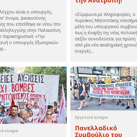
την Ανατροπή!
ελέγχου είναι ο υπουργός,
«Σύμφωνα με πληροφορίες, ο
ατ’ όνομα, Δικαιοσύνης
Κυριάκος Μητσοτάκης επεσήμα
ης που επιτέθηκε εκ νέου στο
μέλη του υπουργικού συμβου
 αλληλεγγύης στην Παλαιστίνη.
πως η έναρξη της νέας πολιτικ
 Χαρακτηριστικά: «Την
σεζόν συνοδεύεται για πρώτη
ευή ο υπουργός Εξωτερικών
από μία νέα ακαδημαϊκή χρονι
ρ...
ενεργές...
Εργατικό κίνημα
Πανελλαδικό
κό κίνημα
Συμβούλιο του