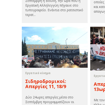
Σεπτέμβρη η Βουλή, την ώρα που η
οποίες
Εργατική Αλληλεγγύη πήγαινε στο
και κα
τυπογραφείο. Ενάντια στο ρατσιστικό
απαγωγ
τερατ...
Εργατικό κίνημα
Εργατι
Σιδηροδρομικοί:
Απερ
Απεργίες 11, 18/9
13ω
Δύο 24ωρες απεργίες μέσα στο
Με τον
Σεπτέμβρη προγραμματίζουν οι
τίτλο «