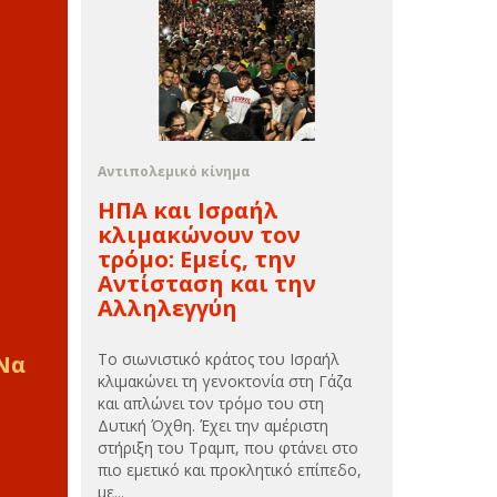
Αντιπολεμικό κίνημα
ΗΠΑ και Ισραήλ
κλιμακώνουν τον
τρόμο: Εμείς, την
Αντίσταση και την
Αλληλεγγύη
Το σιωνιστικό κράτος του Ισραήλ
 Να
κλιμακώνει τη γενοκτονία στη Γάζα
και απλώνει τον τρόμο του στη
Δυτική Όχθη. Έχει την αμέριστη
στήριξη του Τραμπ, που φτάνει στο
πιο εμετικό και προκλητικό επίπεδο,
με...