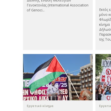
Διεθνής Ένωση Μελετητών
Γενοκτονίας (International Association
Εκτός 
of Genoci...
μόνο κ
Φλωρίδ
κίνημα
Δήλωσε
Παρασκ
της Του
Εργατικό κίνημα
Εργατι