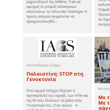
μηχανοδηγοί της Hellenic Train με
Απλοπο
αφορμή το μπαράζ εκδικητικών
Στήριξ
απολύσεων το τελευταίο διάστημα. Η
Προστα
πρώτη απεργία αναμένεται να
σε δημ
πραγματοποιηθεί...
αντεργ
Αντιπολεμικό κίνημα
Παλαιστίνη: STOP στη
Γενοκτονία
Αντιπο
Ένα ισχυρό πλήγμα δέχτηκε η
προπαγάνδα του Ισραήλ, των ΗΠΑ και
Με τ
της ΕΕ που κλείνουν τα μάτια στην
Με τ
Γενοκτονία του 21ου αιώνα. Η
πάντ