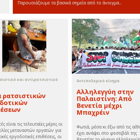
Παρουσιάζουμε τα βασικά σημεία από το άνοιγμα...
σιστικό και αντιρατσιστικό
Αντιπολεμικό κίνημα
Αλληλεγγύη στην
α ρατσιστικών
Παλαιστίνη: Από
οδοτικών
Βενετία μέχρι
θέσεων
Μπαχρέιν
ς είναι τις τελευταίες μέρες οι
Φωτιά, μέσα κι έξω από τις αίθ
ελίες μεταναστών εργατών για
έχει ανάψει στο φεστιβάλ της
ικές εργοδοτικές επιθέσεις, οι
Βενετίας το κίνημα αλληλεγγύ