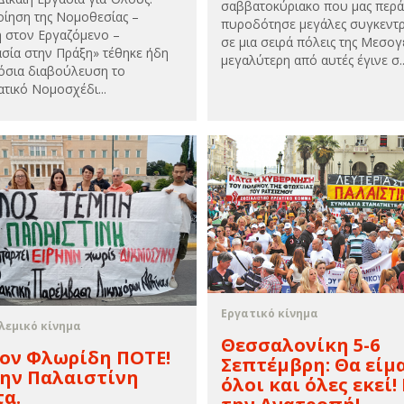
σαββατοκύριακο που μας περ
ίηση της Νομοθεσίας –
πυροδότησε μεγάλες συγκεντ
η στον Εργαζόμενο –
σε μια σειρά πόλεις της Μεσογ
σία στην Πράξη» τέθηκε ήδη
μεγαλύτερη από αυτές έγινε σ..
όσια διαβούλευση το
ατικό Νομοσχέδι...
Εργατικό κίνημα
λεμικό κίνημα
Θεσσαλονίκη 5-6
ον Φλωρίδη ΠΟΤΕ!
Σεπτέμβρη: Θα είμ
ην Παλαιστίνη
όλοι και όλες εκεί!
α.