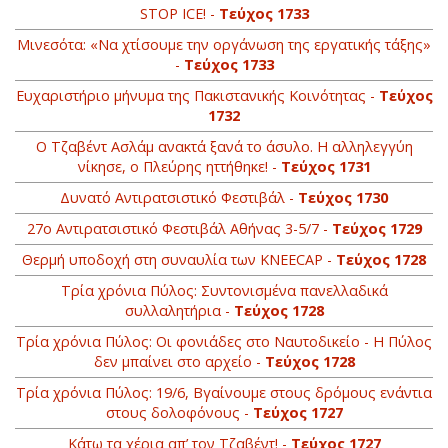
STOP ICE! -
Τεύχος 1733
Μινεσότα: «Να χτίσουμε την οργάνωση της εργατικής τάξης»
-
Τεύχος 1733
Ευχαριστήριο μήνυμα της Πακιστανικής Κοινότητας -
Τεύχος
1732
Ο Τζαβέντ Ασλάμ ανακτά ξανά το άσυλο. Η αλληλεγγύη
νίκησε, ο Πλεύρης ηττήθηκε! -
Τεύχος 1731
Δυνατό Αντιρατσιστικό Φεστιβάλ -
Τεύχος 1730
27ο Αντιρατσιστικό Φεστιβάλ Αθήνας 3-5/7 -
Τεύχος 1729
Θερμή υποδοχή στη συναυλία των KNEECAP -
Τεύχος 1728
Τρία χρόνια Πύλος: Συντονισμένα πανελλαδικά
συλλαλητήρια -
Τεύχος 1728
Τρία χρόνια Πύλος: Οι φονιάδες στο Ναυτοδικείο - Η Πύλος
δεν μπαίνει στο αρχείο -
Τεύχος 1728
Τρία χρόνια Πύλος: 19/6, Βγαίνουμε στους δρόμους ενάντια
στους δολοφόνους -
Τεύχος 1727
Κάτω τα χέρια απ’ τον Τζαβέντ! -
Τεύχος 1727