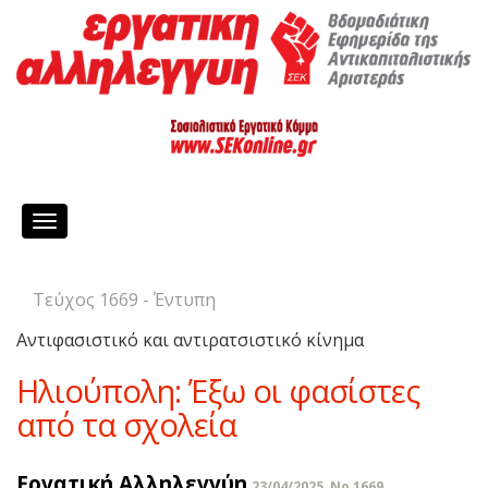
Toggle
navigation
Τεύχος 1669 - Έντυπη
Αντιφασιστικό και αντιρατσιστικό κίνημα
Ηλιούπολη: Έξω οι φασίστες
από τα σχολεία
Εργατική Αλληλεγγύη
23/04/2025, No 1669