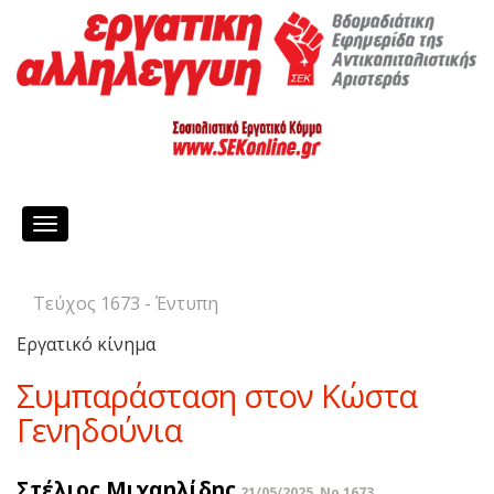
Toggle
navigation
Τεύχος 1673 - Έντυπη
Εργατικό κίνημα
Συμπαράσταση στον Κώστα
Γενηδούνια
Στέλιος Μιχαηλίδης
21/05/2025, No 1673