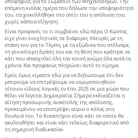
υποψήφιος για το Σωματείο των Μηχανοδηγών. Την
επόμενη κιόλας ημέρα που δήλωσε την υποψηφιότητά
του, τοιχοκολλήθηκε στο σπίτι του η απόλυση του,
χωρίς κάποια εξήγηση.
Είναι προφανές το τι συμβαίνει εδώ πέρα. Ο Κώστας
είχε γίνει ενοχλητικός σε διάφορες πλευρές με τη
στάση του για το Τέμπη, με τα εξώδικα που στέλναμε,
τη γενικότερη δράση του και τη θέση που κράτησε σε
κάτι που απασχολεί όλη την κοινή γνώμη όλα αυτά τα
χρόνια. Και προφανώς πληρώνει αυτό το τίμημα.
Εμείς όμως είμαστε εδώ για να δηλώσουμε ότι δεν
μπορούμε να επιτρέψουμε να νομιμοποιηθούν
τέτοιου είδους λογικές εν έτει 2025 σε μια χώρα που
θέλει να λέγεται Δημοκρατία. Σήμερα εκδικάζεται η
αίτηση προσωρινής αναστολής της απόλυσης,
προκειμένου να επιστρέψει αύριο ο κόλας στη
δουλειά του. Το δικαστήριο είναι κάτι το οποίο θα
ακολουθήσει και είναι κάτι τελείως διαφορετικό από
τη σημερινή διαδικασία».