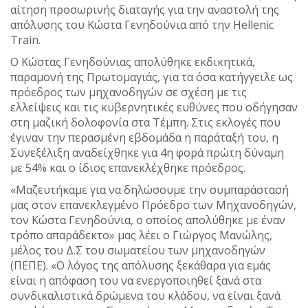
αίτηση προσωρινής διαταγής για την αναστολή της
απόλυσης του Κώστα Γενηδούνια από την Hellenic
Train.
Ο Κώστας Γενηδούνιας απολύθηκε εκδικητικά,
παραμονή της Πρωτομαγιάς, για τα όσα κατήγγειλε ως
πρόεδρος των μηχανοδηγών σε σχέση με τις
ελλείψεις και τις κυβερνητικές ευθύνες που οδήγησαν
στη μαζική δολοφονία στα Τέμπη. Στις εκλογές που
έγιναν την περασμένη εβδομάδα η παράταξή του, η
Συνεξέλιξη αναδείχθηκε για 4η φορά πρώτη δύναμη
με 54% και ο ίδιος επανεκλέχθηκε πρόεδρος.
«Μαζευτήκαμε για να δηλώσουμε την συμπαράστασή
μας στον επανεκλεγμένο Πρόεδρο των Μηχανοδηγών,
τον Κώστα Γενηδούνια, ο οποίος απολύθηκε με έναν
τρόπο απαράδεκτο» μας λέει ο Γιώργος Μανώλης,
μέλος του Δ.Σ του σωματείου των μηχανοδηγών
(ΠΕΠΕ). «Ο λόγος της απόλυσης ξεκάθαρα για εμάς
είναι η απόφαση του να ενεργοποιηθεί ξανά στα
συνδικαλιστικά δρώμενα του κλάδου, να είναι ξανά