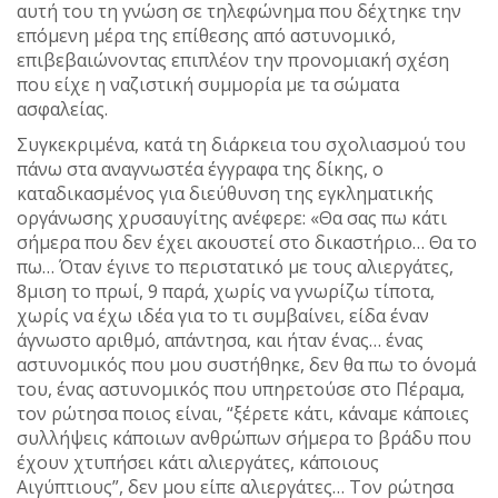
αυτή του τη γνώση σε τηλεφώνημα που δέχτηκε την
επόμενη μέρα της επίθεσης από αστυνομικό,
επιβεβαιώνοντας επιπλέον την προνομιακή σχέση
που είχε η ναζιστική συμμορία με τα σώματα
ασφαλείας.
Συγκεκριμένα, κατά τη διάρκεια του σχολιασμού του
πάνω στα αναγνωστέα έγγραφα της δίκης, ο
καταδικασμένος για διεύθυνση της εγκληματικής
οργάνωσης χρυσαυγίτης ανέφερε: «Θα σας πω κάτι
σήμερα που δεν έχει ακουστεί στο δικαστήριο… Θα το
πω… Όταν έγινε το περιστατικό με τους αλιεργάτες,
8μιση το πρωί, 9 παρά, χωρίς να γνωρίζω τίποτα,
χωρίς να έχω ιδέα για το τι συμβαίνει, είδα έναν
άγνωστο αριθμό, απάντησα, και ήταν ένας… ένας
αστυνομικός που μου συστήθηκε, δεν θα πω το όνομά
του, ένας αστυνομικός που υπηρετούσε στο Πέραμα,
τον ρώτησα ποιος είναι, “ξέρετε κάτι, κάναμε κάποιες
συλλήψεις κάποιων ανθρώπων σήμερα το βράδυ που
έχουν χτυπήσει κάτι αλιεργάτες, κάποιους
Αιγύπτιους”, δεν μου είπε αλιεργάτες… Τον ρώτησα