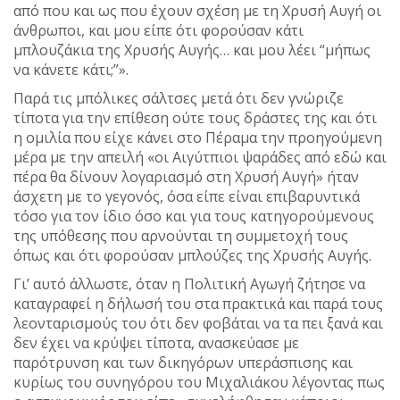
από που και ως που έχουν σχέση με τη Χρυσή Αυγή οι
άνθρωποι, και μου είπε ότι φορούσαν κάτι
μπλουζάκια της Χρυσής Αυγής… και μου λέει “μήπως
να κάνετε κάτι;”».
Παρά τις μπόλικες σάλτσες μετά ότι δεν γνώριζε
τίποτα για την επίθεση ούτε τους δράστες της και ότι
η ομιλία που είχε κάνει στο Πέραμα την προηγούμενη
μέρα με την απειλή «οι Αιγύτπιοι ψαράδες από εδώ και
πέρα θα δίνουν λογαριασμό στη Χρυσή Αυγή» ήταν
άσχετη με το γεγονός, όσα είπε είναι επιβαρυντικά
τόσο για τον ίδιο όσο και για τους κατηγορούμενους
της υπόθεσης που αρνούνται τη συμμετοχή τους
όπως και ότι φορούσαν μπλούζες της Χρυσής Αυγής.
Γι’ αυτό άλλωστε, όταν η Πολιτική Αγωγή ζήτησε να
καταγραφεί η δήλωσή του στα πρακτικά και παρά τους
λεονταρισμούς του ότι δεν φοβάται να τα πει ξανά και
δεν έχει να κρύψει τίποτα, ανασκεύασε με
παρότρυνση και των δικηγόρων υπεράσπισης και
κυρίως του συνηγόρου του Μιχαλιάκου λέγοντας πως