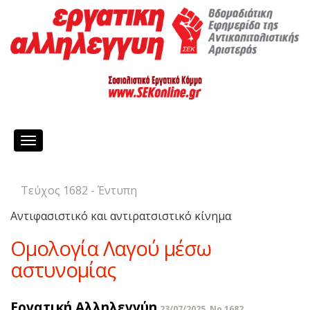
Toggle
navigation
Τεύχος 1682 - Έντυπη
Αντιφασιστικό και αντιρατσιστικό κίνημα
Ομολογία Λαγού μέσω
αστυνομίας
Εργατική Αλληλεγγύη
23/07/2025, No 1682