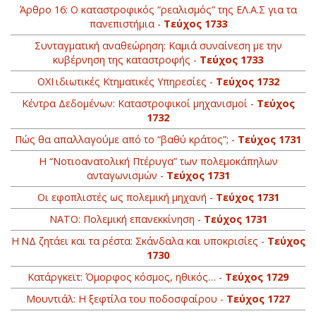
Άρθρο 16: Ο καταστροφικός “ρεαλισμός” της ΕΛ.Α.Σ για τα
πανεπιστήμια -
Τεύχος 1733
Συνταγματική αναθεώρηση: Καμιά συναίνεση με την
κυβέρνηση της καταστροφής -
Τεύχος 1733
ΟΧΙ ιδιωτικές Κτηματικές Υπηρεσίες -
Τεύχος 1732
Κέντρα Δεδομένων: Καταστροφικοί μηχανισμοί -
Τεύχος
1732
Πώς θα απαλλαγούμε από το “βαθύ κράτος”; -
Τεύχος 1731
Η “Νοτιοανατολική Πτέρυγα” των πολεμοκάπηλων
ανταγωνισμών -
Τεύχος 1731
Οι εφοπλιστές ως πολεμική μηχανή -
Τεύχος 1731
ΝΑΤΟ: Πολεμική επανεκκίνηση -
Τεύχος 1731
Η ΝΔ ζητάει και τα ρέστα: Σκάνδαλα και υποκρισίες -
Τεύχος
1730
Κατάργκεϊτ: Όμορφος κόσμος, ηθικός… -
Τεύχος 1729
Μουντιάλ: Η ξεφτίλα του ποδοσφαίρου -
Τεύχος 1727