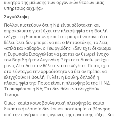
κίνητρο της μείωσης των οργανικών θέσεων μιας
υπηρεσίας αιχμής;»
Συγκάλυψη
Πολλοί πιστεύουν ότι η ΝΔ είναι αδίστακτη και
απροκάλυπτη γιατί έχει την πλειοψηφία στη Βουλή,
ελέγχει τη δικαιοσύνη και έτσι μπορεί να κάνει ό,τι
θέλει. Ό,τι δεν μπορεί να πει ο Μητσοτάκης, το λέει,
«απλά και καθαρά», ο Γεωργιάδης: «δεν έχει δικαίωμα
η Ευρωπαία Εισαγγελέας να μας πει αν θεωρεί ένοχο
τον Βορίδη ή τον Αυγενάκη. Ξέρετε τι δικαίωμα έχει
μόνο; Λέει δείτε αν θέλετε να το ελέγξετε. Ποιος έχει
στο Σύνταγμα την αρμοδιότητα να δει αν πρέπει να
ελεγχθούν; Η Βουλή. Τι λέει η Βουλή, δηλαδή η
πλειοψηφία της; Ποιος είναι η πλειοψηφία της; Η ΝΔ.
Τι αποφάσισε η ΝΔ; Ότι δεν θέλει να ελεγχθούν.
Τέλος».
Όμως, καμία κοινοβουλευτική πλειοψηφία, καμία
δικαστική εξουσία δεν έσωσε ποτέ καμία κυβέρνηση
από την οργή και τους αγώνες της εργατικής τάξης. Και