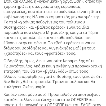
Έτσι και αλλιώς, η «εγκληματική οργάνωση», όπως την
χαρακτηρίζει η δικογραφία της ευρωπαίας
εισαγγελέως, που «έστησε» το σκάνδαλο είναι η ίδια η
κυβέρνηση της ΝΔ και ο κομματικός μηχανισμός της.
Τα περί «χρόνιας παθογένειας του πολιτικού
συστήματος» και «βαθέος κράτος» είναι τα ίδια
παραμύθια που έλεγε ο Μητσοτάκης και για τα Τέμπη
και για τις υποκλοπές και για κάθε σκάνδαλο που
έβγαινε στην επιφάνεια. Το «βαθύ κράτος» είναι οι
διάφοροι Βορίδηδες και Αυγενάκηδες μαζί με τους
«χασάπηδες» και τους «φραπέδες» τους.
Ο Βορίδης, όμως, δεν είναι ούτε Καραμανλής ούτε
Τριαντόπουλος. Ακόμα και η σκέψη για προανακριτική
επιτροπή, που θα τον «βγάλει λάδι» όπως τους
άλλους, απορρίφθηκε γιατί ο Βορίδης τους ξέκοψε ότι
δεν θα δεχθεί το «μοντέλο Τριαντόπουλου» και θα
«μιλήσει». Σκέτη μαφία.
Και δεν είναι μόνο αυτό. Προσπαθούν να αποτρέψουν
και κάθε μελλοντικό έλεγχο και στον ΟΠΕΚΕΠΕ και
παντού. Η υπαγωγή του ΟΠΕΚΕΠΕ (και του ΣΔΟΕ) στην