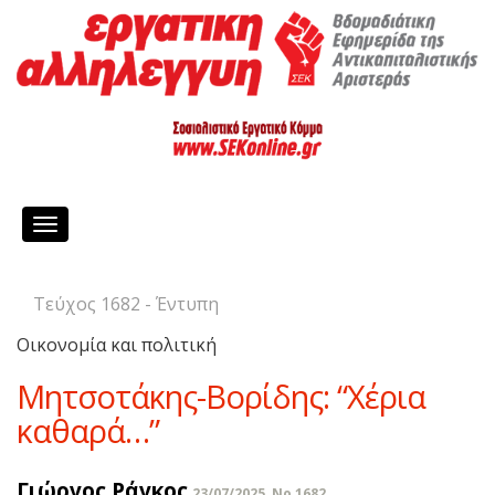
Toggle
navigation
Τεύχος 1682 - Έντυπη
Οικονομία και πολιτική
Μητσοτάκης-Βορίδης: “Χέρια
καθαρά…”
Γιώργος Ράγκος
23/07/2025, No 1682