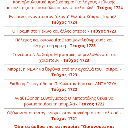
Κοινοβουλευτικό πραξικόπημα: Για λόγους «εθνικής
ασφάλειας» το κουκούλωμα των υποκλοπών! -
Τεύχος 1724
Ενωμένοι ενάντια στον “άξονα” Ελλάδα-Κύπρος-Ισραήλ -
Τεύχος 1724
Ο Τραμπ στο Πεκίνο και άλλες όπερες -
Τεύχος 1723
Πόλεμος και οικονομία: Στασιμο-πληθωρισμός και
ενεργειακή κρίση -
Τεύχος 1723
Συνέδριο Ν.Δ.: Χαίρε Μητσοτάκη, οι μελλοθάνατοι σε
χαιρετούν -
Τεύχος 1723
Μπορεί η ΝΕ.ΑΡ να ξεφύγει από την αγκαλιά του Τσίπρα; -
Τεύχος 1723
Επίθεση Γεωργιάδη σε Π. Κωνσταντίνου και ΑΝΤΑΡΣΥΑ -
Τεύχος 1722
Αναθεώρηση Συντάγματος: Ο Μητσοτάκης θέλει να
μονιμοποιήσει τη μαυρίλα -
Τεύχος 1722
Οξύνονται οι ανταγωνισμοί στον παγκόσμιο καπιταλισμό -
Τεύχος 1721
Όλα τα άρθρα της κατηγορίας "Οικονομία και