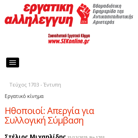
Toggle
navigation
Τεύχος 1703 - Έντυπη
Εργατικό κίνημα
Ηθοποιοί: Απεργία για
Συλλογική Σύμβαση
Στέλιος Μιχαηλίδης
31/12/2025, No 1703