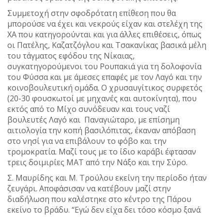
Συμμετοχή στην σφοδρότατη επίθεση που θα
μπορούσε να έχει και νεκρούς είχαν και στελέχη της
ΧΑ που κατηγορούνται και για άλλες επιθέσεις, όπως
οι Πατέλης, Καζατζόγλου και Τσακανίκας βασικά μέλη
του τάγματος εφόδου της Νίκαιας,
συγκατηγορούμενοι του Ρουπακιά για τη δολοφονία
του Φύσσα και με άμεσες επαφές με τον Λαγό και την
κοινοβουλευτική ομάδα. Ο χρυσαυγίτικος συρφετός
(20-30 φουσκωτοί με μηχανές και αυτοκίνητα), που
εκτός από το Μίχο συνόδευαν και τους ναζί
βουλευτές Λαγό και Παναγιώταρο, με επίσημη
αιτιολογία την κοπή βασιλόπιτας, έκαναν απόβαση
στο νησί για να επιβάλουν το φόβο και την
τρομοκρατία. Μαζί τους με το ίδιο καράβι έφτασαν
τρεις δοιμιρίες ΜΑΤ από την Νάξο και την Σύρο.
Σ. Μαυρίδης και Μ. Τρούλου εκείνη την περίοδο ήταν
ζευγάρι. Αποφάσισαν να κατέβουν μαζί στην
διαδήλωση που καλέστηκε στο κέντρο της Πάρου
εκείνο το βράδυ. “Εγώ δεν είχα δει τόσο κόσμο ξανά