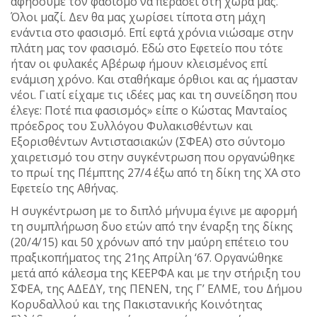
αφήσουμε τον φασισμό να περάσει στη χώρα μας.
Όλοι μαζί. Δεν θα μας χωρίσει τίποτα στη μάχη
ενάντια στο φασισμό. Επί εφτά χρόνια νιώσαμε στην
πλάτη μας τον φασισμό. Εδώ στο Εφετείο που τότε
ήταν οι φυλακές Αβέρωφ ήμουν κλεισμένος επί
ενάμιση χρόνο. Και σταθήκαμε όρθιοι και ας ήμασταν
νέοι. Γιατί είχαμε τις ιδέες μας και τη συνείδηση που
έλεγε: Ποτέ πια φασισμός» είπε ο Κώστας Μανταίος
πρόεδρος του Συλλόγου Φυλακισθέντων και
Εξορισθέντων Αντιστασιακών (ΣΦΕΑ) στο σύντομο
χαιρετισμό του στην συγκέντρωση που οργανώθηκε
το πρωί της Πέμπτης 27/4 έξω από τη δίκη της ΧΑ στο
Εφετείο της Αθήνας.
Η συγκέντρωση με το διπλό μήνυμα έγινε με αφορμή
τη συμπλήρωση δυο ετών από την έναρξη της δίκης
(20/4/15) και 50 χρόνων από την μαύρη επέτειο του
πραξικοπήματος της 21ης Απρίλη ‘67. Οργανώθηκε
μετά από κάλεσμα της ΚΕΕΡΦΑ και με την στήριξη του
ΣΦΕΑ, της ΑΔΕΔΥ, της ΠΕΝΕΝ, της Γ’ ΕΛΜΕ, του Δήμου
Κορυδαλλού και της Πακιστανικής Κοινότητας