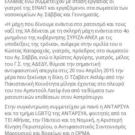
Ελλάδας ενώ συμμετείχαν με στάση εργασίας οι
γιατροί της ΕΙΝΑΠ και εργαζόμενοι στα σωματεία των
νοσοκομείων Αγ. Σάββας και Γεννηματάς.
«Η μάχη που δίνουμε ενάντια στο ρατσισμό και τους
ναζί της ΧΑ δένεται με τη σκληρή μάχη ενάντια στο 4ο
μνημόνιο της κυβέρνησης ΣΥΡΙΖΑ-ΑΝΕΛ με τις
υποδείξεις της τρόικα», ανέφερε στην ομιλία του ο
Κώστας Καταραχιάς, γιατρός, πρόεδρος στο σωματείο
του Αγ. Σάββα, ενώ ο Χρίστος Αργύρης, γιατρός, μέλος
του Γ.Σ. της ΑΔΕΔΥ, θύμισε την σημαντική
αντιφασιστική απεργία στις 20 του Απρίλη 2015 την
μέρα που ξεκίναγε η δίκη. Ο Τζαβέντ Ασλάμ από την
Πακιστανική Κοινότητα μίλησε έχοντας στο πλευρό
του τον Αμπντούλ Λατίφ ένα από τα θύματα των
ρατσιστικών επιθέσεων στον Ασπρόπυργο.
Στην συγκέντρωση συμμετείχαν με πανό η ΑΝΤΑΡΣΥΑ
και το τμήμα LGBTQ της ΑΝΤΑΡΣΥΑ, φοιτητές από τα
ΤΕΙ Αθήνας, την Πάντειο και τη Νομική, η Αριστερή
Κίνηση Περιστερίου, ο Αντιφασιστικός Συντονισμός
Μαρουσιού και Βορείων και η ΟΡΜΑ.