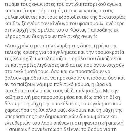
τιμάμε τους αγωνιστές του αντιδικτατορικού αγώνα
και αποτίουμε φόρο τιμής στους νεκρούς, στους
φυλακισθέντες και τους εξορισθέντες της δικτατορίας
και δεν ξεχνάμε τον κίνδυνο του φασισμού», ανέφερε
στην αρχή της ομιλίας του ο Κώστας Παπαδάκης εκ
μέρους των δικηγόρων πολιτικής αγωγής.
«Δυο χρόνια μετά την έναρξη της δίκης η μέρα της
τελικής κρίσης για τα εγκλήματα και την τρομοκρατία
της ΧΑ αρχίζει να πλησιάζει. Παρόλο που δικάζονται
με κατηγορίες λιγότερες από αυτές που αντιστοιχούν
στα εγκλήματά τους, όσο και αν προσπαθούν να
βάλουν εμπόδια και να προκαλούν επεισόδια, όσο και
αν το παίζουν νόμιμο πολιτικό κόμμα, η ώρα να
καταδικαστούν όπως τους αξίζει πλησιάζει. Με την
καθημερινή μας παρουσία μέσα και έξω από τη δίκη
δίνουμε τη μάχη της αποκάλυψης του εγκληματικού
χαρακτήρα της ΧΑ αλλά μαζί δίνουμε και τη μάχη της
υπεράσπισης των δημοκρατικών δικαιωμάτων και
ελευθεριών του λαού απέναντι στη φασιστική απειλή.
Η σημερινή συγκέντρωση δείχνει το δρόμο για τη