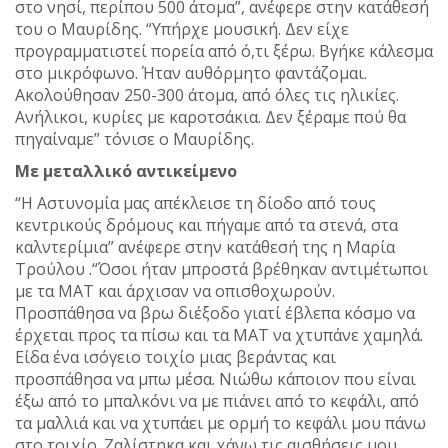
στο νησί, περίπου 500 άτομα”, ανέφερε στην κατάθεσή
του ο Μαυρίδης. “Υπήρχε μουσική. Δεν είχε
προγραμματιστεί πορεία από ό,τι ξέρω. Βγήκε κάλεσμα
στο μικρόφωνο. Ήταν αυθόρμητο φαντάζομαι.
Ακολούθησαν 250-300 άτομα, από όλες τις ηλικίες.
Ανήλικοι, κυρίες με καροτσάκια. Δεν ξέραμε πού θα
πηγαίναμε” τόνισε ο Μαυρίδης.
Με μεταλλικό αντικείμενο
“Η Αστυνομία μας απέκλεισε τη δίοδο από τους
κεντρικούς δρόμους και πήγαμε από τα στενά, στα
καλντερίμια” ανέφερε στην κατάθεσή της η Μαρία
Τρούλου .“Όσοι ήταν μπροστά βρέθηκαν αντιμέτωποι
με τα ΜΑΤ και άρχισαν να οπισθοχωρούν.
Προσπάθησα να βρω διέξοδο γιατί έβλεπα κόσμο να
έρχεται προς τα πίσω και τα ΜΑΤ να χτυπάνε χαμηλά.
Είδα ένα ισόγειο τοιχίο μιας βεράντας και
προσπάθησα να μπω μέσα. Νιώθω κάποιον που είναι
έξω από το μπαλκόνι να με πιάνει από το κεφάλι, από
τα μαλλιά και να χτυπάει με ορμή το κεφάλι μου πάνω
στο τοιχίο. Ζαλίστηκα και χάνω τις αισθήσεις μου.