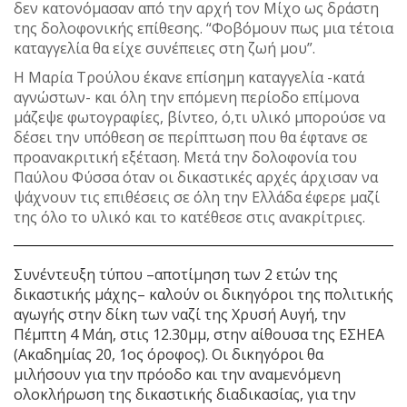
δεν κατονόμασαν από την αρχή τον Μίχο ως δράστη
της δολοφονικής επίθεσης. “Φοβόμουν πως μια τέτοια
καταγγελία θα είχε συνέπειες στη ζωή μου”.
Η Μαρία Τρούλου έκανε επίσημη καταγγελία -κατά
αγνώστων- και όλη την επόμενη περίοδο επίμονα
μάζεψε φωτογραφίες, βίντεο, ό,τι υλικό μπορούσε να
δέσει την υπόθεση σε περίπτωση που θα έφτανε σε
προανακριτική εξέταση. Μετά την δολοφονία του
Παύλου Φύσσα όταν οι δικαστικές αρχές άρχισαν να
ψάχνουν τις επιθέσεις σε όλη την Ελλάδα έφερε μαζί
της όλο το υλικό και το κατέθεσε στις ανακρίτριες.
Συνέντευξη τύπου –αποτίμηση των 2 ετών της
δικαστικής μάχης– καλούν οι δικηγόροι της πολιτικής
αγωγής στην δίκη των ναζί της Χρυσή Aυγή, την
Πέμπτη 4 Μάη, στις 12.30μμ, στην αίθουσα της ΕΣΗΕΑ
(Ακαδημίας 20, 1ος όροφος). Οι δικηγόροι θα
μιλήσουν για την πρόοδο και την αναμενόμενη
ολοκλήρωση της δικαστικής διαδικασίας, για την