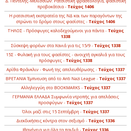
Δ. Πεντέλης-Μελισσίων: Ρατσιστική φρασεολογία, φασιστική
προβοκάτσια -
Τεύχος 1406
Η ρατσιστική εκστρατεία της ΝΔ και των παραγόντων της
στρώνει το δρόμο στους φασίστες -
Τεύχος 1406
ΤΗΛΟΣ - Πρόσφυγες καλοδεχούμενοι για πάντα -
Τεύχος
1338
Σύσκεψη φορέων στα Χανιά για τις 15/9 -
Τεύχος 1338
15Σ - Φυλακή για τους φασίστες - ανοιχτή αγκαλιά για τους
πρόσφυγες -
Τεύχος 1338
Αρίθα Φράνκλιν - Φωνή της απελευθέρωσης -
Τεύχος 1337
BΡETANIA Έμπνευση από το Anti Nazi League -
Τεύχος 1337
Αλληλεγγύη στο ΒOOKMARKS -
Τεύχος 1337
ΓΕΡΜΑΝΙΑ ΕΛΛΑΔΑ Συμφωνία ντροπής για απελάσεις
προσφύγων -
Τεύχος 1337
Όλοι μαζί στις 15 Σεπτέμβρη -
Τεύχος 1337
Διεκδικήσεις κόντρα στον σεξισμό -
Τεύχος 1336
Ιθαγένεια για όλα τα παιδιά -
Τεύχος 1336