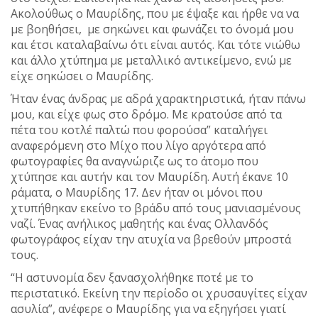
Ακολούθως ο Μαυρίδης, που με έψαξε και ήρθε να να
με βοηθήσει, με σηκώνει και φωνάζει το όνομά μου
και έτσι καταλαβαίνω ότι είναι αυτός. Και τότε νιώθω
και άλλο χτύπημα με μεταλλικό αντικείμενο, ενώ με
είχε σηκώσει ο Μαυρίδης.
Ήταν ένας άνδρας με αδρά χαρακτηριστικά, ήταν πάνω
μου, και είχε φως στο δρόμο. Με κρατούσε από τα
πέτα του κοτλέ παλτώ που φορούσα” καταλήγει
αναφερόμενη στο Μίχο που λίγο αργότερα από
φωτογραφίες θα αναγνώριζε ως το άτομο που
χτύπησε και αυτήν και τον Μαυρίδη. Αυτή έκανε 10
ράματα, ο Μαυρίδης 17. Δεν ήταν οι μόνοι που
χτυπήθηκαν εκείνο το βράδυ από τους μανιασμένους
ναζί. Ένας ανήλικος μαθητής και ένας Ολλανδός
φωτογράφος είχαν την ατυχία να βρεθούν μπροστά
τους.
“Η αστυνομία δεν ξανασχολήθηκε ποτέ με το
περιστατικό. Εκείνη την περίοδο οι χρυσαυγίτες είχαν
ασυλία”, ανέφερε ο Μαυρίδης για να εξηγήσει γιατί