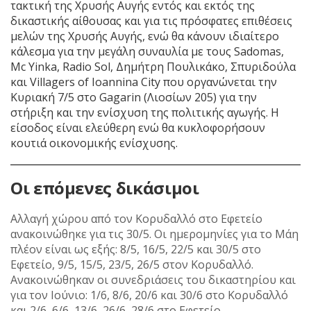
τακτική της Χρυσής Αυγής εντός και εκτός της
δικαστικής αίθουσας και για τις πρόσφατες επιθέσεις
μελών της Χρυσής Αυγής, ενώ θα κάνουν ιδιαίτερο
κάλεσμα για την μεγάλη συναυλία με τους Sadomas,
Mc Yinka, Radio Sol, Δημήτρη Πουλικάκο, Σπυριδούλα
και Villagers of Ioannina City που οργανώνεται την
Κυριακή 7/5 στο Gagarin (Λιοσίων 205) για την
στήριξη και την ενίσχυση της πολιτικής αγωγής. Η
είσοδος είναι ελεύθερη ενώ θα κυκλοφορήσουν
κουτιά οικονομικής ενίσχυσης.
Οι επόμενες δικάσιμοι
Αλλαγή χώρου από τον Κορυδαλλό στο Εφετείο
ανακοινώθηκε για τις 30/5. Οι ημερομηνίες για το Μάη
πλέον είναι ως εξής: 8/5, 16/5, 22/5 και 30/5 στο
Εφετείο, 9/5, 15/5, 23/5, 26/5 στον Κορυδαλλό.
Ανακοινώθηκαν οι συνεδριάσεις του δικαστηρίου και
για τον Ιούνιο: 1/6, 8/6, 20/6 και 30/6 στο Κορυδαλλό
και 2/6, 6/6, 13/6, 26/6, 28/6 στο Εφετείο.