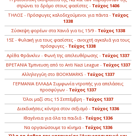
στρώνει το δρόμο στους φασίστες -
Τεύχος 1406
ΤΗΛΟΣ - Πρόσφυγες καλοδεχούμενοι για πάντα -
Τεύχος
1338
Σύσκεψη φορέων στα Χανιά για τις 15/9 -
Τεύχος 1338
15Σ - Φυλακή για τους φασίστες - ανοιχτή αγκαλιά για τους
πρόσφυγες -
Τεύχος 1338
Αρίθα Φράνκλιν - Φωνή της απελευθέρωσης -
Τεύχος 1337
BΡETANIA Έμπνευση από το Anti Nazi League -
Τεύχος 1337
Αλληλεγγύη στο ΒOOKMARKS -
Τεύχος 1337
ΓΕΡΜΑΝΙΑ ΕΛΛΑΔΑ Συμφωνία ντροπής για απελάσεις
προσφύγων -
Τεύχος 1337
Όλοι μαζί στις 15 Σεπτέμβρη -
Τεύχος 1337
Διεκδικήσεις κόντρα στον σεξισμό -
Τεύχος 1336
Ιθαγένεια για όλα τα παιδιά -
Τεύχος 1336
Να οργανώσουμε το κίνημα -
Τεύχος 1336
Όλα τα άρθρα της κατηγορίας "Αντιρατσιστικό και