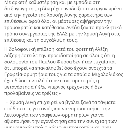
Με αρκετή καθυστέρηση και με εμπόδια στη
διεξαγωγή της, η δίκη έχει αναδείξει τον οργανωμένο
από την ηγεσία της Χρυσής Αυγής χαρακτήρα των
επιθέσεων αφού όλοι οι μάρτυρες αψήφησαν την
τρομοκρατία και κατέθεσαν. Ανέδειξαν το προκλητικό
τρόπο συνεργασίας της ΕΛΑΣ με την Χρυσή Αυγή στις
επιθέσεις και τη συγκάλυψη τους.
Η δολοφονική επίθεση κατά του φοιτητή Αλέξη
Λάζαρη έστειλε την προειδοποίηση σε όλους ότι η
δολοφονία του Παύλου Φύσσα δεν ήταν τυχαία και
ότι μπορεί να επαναληφθεί όσο έχουν ανοιχτά τα
Γραφεία-ορμητήρια τους για τα οποία ο Μιχαλολιάκος
έχει δώσει εντολή ότι αν είσαι αριστερός η
μετανάστης απ’ έξω «περνάς τρέχοντας ή δεν
προλαβαίνεις να τρέξεις.»
Η Χρυσή Αυγή επιχειρεί να βγάλει ξανά τα τάγματα
εφόδου στις γειτονιές και να νομιμοποιήσει την
λειτουργία των γραφείων-ορμητηρίων για να
αξιοποιήσει την αγανάκτηση από την συνέχιση των
μνημονιακών πολιτικών των περικοπών και των