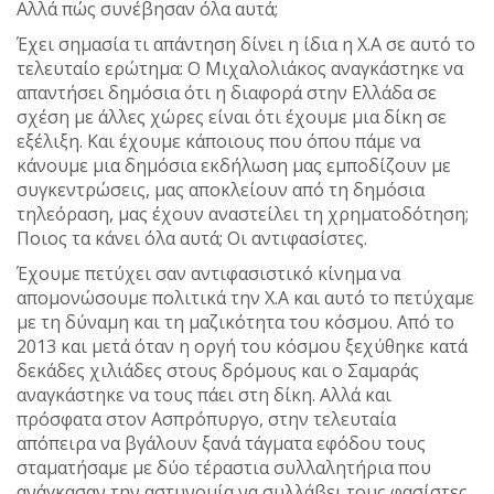
Αλλά πώς συνέβησαν όλα αυτά;
Έχει σημασία τι απάντηση δίνει η ίδια η Χ.Α σε αυτό το
τελευταίο ερώτημα: Ο Μιχαλολιάκος αναγκάστηκε να
απαντήσει δημόσια ότι η διαφορά στην Ελλάδα σε
σχέση με άλλες χώρες είναι ότι έχουμε μια δίκη σε
εξέλιξη. Και έχουμε κάποιους που όπου πάμε να
κάνουμε μια δημόσια εκδήλωση μας εμποδίζουν με
συγκεντρώσεις, μας αποκλείουν από τη δημόσια
τηλεόραση, μας έχουν αναστείλει τη χρηματοδότηση;
Ποιος τα κάνει όλα αυτά; Οι αντιφασίστες.
Έχουμε πετύχει σαν αντιφασιστικό κίνημα να
απομονώσουμε πολιτικά την Χ.Α και αυτό το πετύχαμε
με τη δύναμη και τη μαζικότητα του κόσμου. Από το
2013 και μετά όταν η οργή του κόσμου ξεχύθηκε κατά
δεκάδες χιλιάδες στους δρόμους και ο Σαμαράς
αναγκάστηκε να τους πάει στη δίκη. Αλλά και
πρόσφατα στον Ασπρόπυργο, στην τελευταία
απόπειρα να βγάλουν ξανά τάγματα εφόδου τους
σταματήσαμε με δύο τέραστια συλλαλητήρια που
ανάγκασαν την αστυνομία να συλλάβει τους φασίστες.