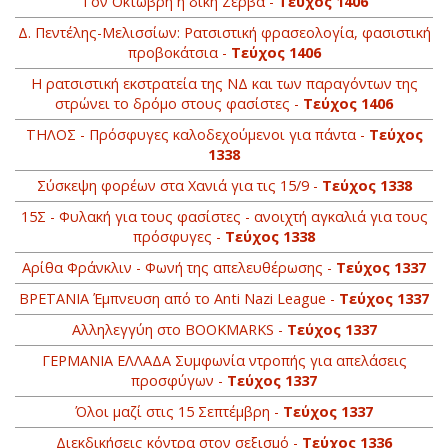
Τον Οκτώβρη η δίκη Ζέρβα -
Τεύχος 1406
Δ. Πεντέλης-Μελισσίων: Ρατσιστική φρασεολογία, φασιστική
προβοκάτσια -
Τεύχος 1406
Η ρατσιστική εκστρατεία της ΝΔ και των παραγόντων της
στρώνει το δρόμο στους φασίστες -
Τεύχος 1406
ΤΗΛΟΣ - Πρόσφυγες καλοδεχούμενοι για πάντα -
Τεύχος
1338
Σύσκεψη φορέων στα Χανιά για τις 15/9 -
Τεύχος 1338
15Σ - Φυλακή για τους φασίστες - ανοιχτή αγκαλιά για τους
πρόσφυγες -
Τεύχος 1338
Αρίθα Φράνκλιν - Φωνή της απελευθέρωσης -
Τεύχος 1337
BΡETANIA Έμπνευση από το Anti Nazi League -
Τεύχος 1337
Αλληλεγγύη στο ΒOOKMARKS -
Τεύχος 1337
ΓΕΡΜΑΝΙΑ ΕΛΛΑΔΑ Συμφωνία ντροπής για απελάσεις
προσφύγων -
Τεύχος 1337
Όλοι μαζί στις 15 Σεπτέμβρη -
Τεύχος 1337
Διεκδικήσεις κόντρα στον σεξισμό -
Τεύχος 1336