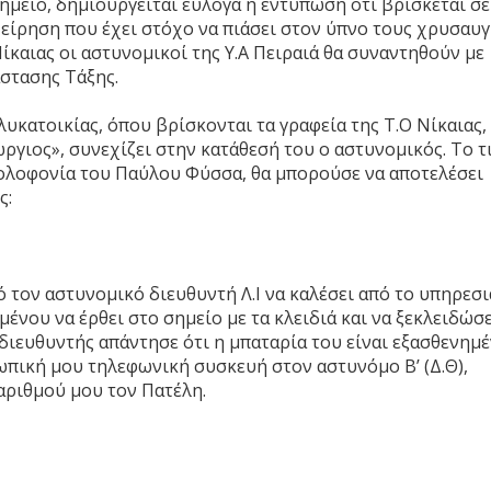
ημείο, δημιουργείται εύλογα η εντύπωση ότι βρίσκεται σε
χείρηση που έχει στόχο να πιάσει στον ύπνο τους χρυσαυγί
ίκαιας οι αστυνομικοί της Υ.Α Πειραιά θα συναντηθούν με
στασης Τάξης.
υκατοικίας, όπου βρίσκονται τα γραφεία της Τ.Ο Νίκαιας,
γιος», συνεχίζει στην κατάθεσή του ο αστυνομικός. Το τ
 δολοφονία του Παύλου Φύσσα, θα μπορούσε να αποτελέσει
ς:
 τον αστυνομικό διευθυντή Λ.Ι να καλέσει από το υπηρεσ
νου να έρθει στο σημείο με τα κλειδιά και να ξεκλειδώσε
 διευθυντής απάντησε ότι η μπαταρία του είναι εξασθενημ
πική μου τηλεφωνική συσκευή στον αστυνόμο Β’ (Δ.Θ),
αριθμού μου τον Πατέλη.