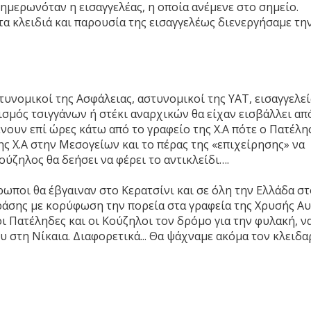
νημερωνόταν η εισαγγελέας, η οποία ανέμενε στο σημείο.
τα κλειδιά και παρουσία της εισαγγελέως διενεργήσαμε τη
υνομικοί της Ασφάλειας, αστυνομικοί της ΥΑΤ, εισαγγελεί
ισμός τσιγγάνων ή στέκι αναρχικών θα είχαν εισβάλλει απ
νουν επί ώρες κάτω από το γραφείο της Χ.Α πότε ο Πατέλη
ης Χ.Α στην Μεσογείων και το πέρας της «επιχείρησης» να
ούζηλος θα δεήσει να φέρει το αντικλείδι….
ρωποι θα έβγαιναν στο Κερατσίνι και σε όλη την Ελλάδα στ
ράσης με κορύφωση την πορεία στα γραφεία της Χρυσής Α
οι Πατέληδες και οι Κούζηλοι τον δρόμο για την φυλακή, ν
 στη Νίκαια. Διαφορετικά... Θα ψάχναμε ακόμα τον κλειδα