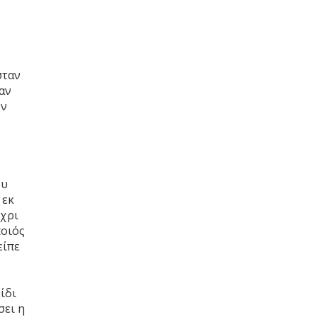
σταν
ταν
ον
ου
 εκ
έχρι
ποιός
είπε
ίδι
σει η