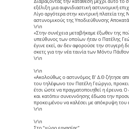
Διαβάζοντας την κατάθεση μέχρι αυτό το σ
εξέλιξη μια αιφνιδιαστική αστυνομική επι
Λίγο αργότερα στην κεντρική πλατεία της Ν
αστυνομικούς της Υποδιεύθυνσης Αποκατά
\r\n
«Στην συνέχεια μεταβήκαμε έξωθεν της πολ
υπεύθυνος των οποίων ήταν ο Πατέλης Γεώρ
έγινε εκεί, αν δεν αφορούσε την στυγερή
σκετς για την νέα ταινία των Μόντυ Πάιθον
\r\n
\r\n
«Ακολούθως ο αστυνόμος Β’ Δ.Θ ζήτησε από
του τηλέφωνο τον Πατέλη Γεώργιο, προκειμέ
έτσι ώστε να πραγματοποιηθεί η έρευνα. Ο
και κατόπιν συνεννόησης έδωσα την προσω
προκειμένου να καλέσει με απόκρυψη του 
\r\n
\r\n
Στο “χώρο εργασίας”