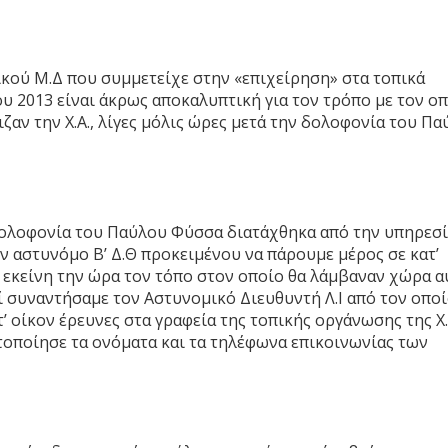
ικού Μ.Δ που συμμετείχε στην «επιχείρηση» στα τοπικά
ου 2013 είναι άκρως αποκαλυπτική για τον τρόπο με τον ο
ιζαν την Χ.Α., λίγες μόλις ώρες μετά την δολοφονία του Π
 δολοφονία του Παύλου Φύσσα διατάχθηκα από την υπηρεσ
ον αστυνόμο B’ Δ.Θ προκειμένου να πάρουμε μέρος σε κατ’
 εκείνη την ώρα τον τόπο στον οποίο θα λάμβαναν χώρα α
εί συναντήσαμε τον Αστυνομικό Διευθυντή Λ.Ι από τον οπο
’ οίκον έρευνες στα γραφεία της τοπικής οργάνωσης της Χ
τοποίησε τα ονόματα και τα τηλέφωνα επικοινωνίας των