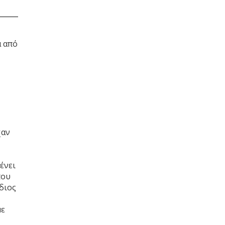
α από
χαν
ένει
που
διος
με