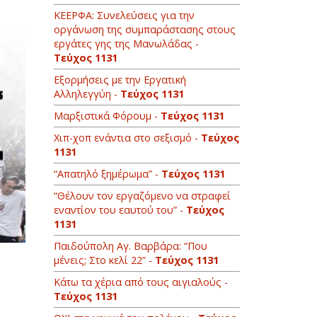
ΚΕΕΡΦΑ: Συνελεύσεις για την
οργάνωση της συμπαράστασης στους
εργάτες γης της Μανωλάδας -
Τεύχος 1131
Εξορμήσεις με την Εργατική
Αλληλεγγύη -
Τεύχος 1131
Μαρξιστικά Φόρουμ -
Τεύχος 1131
Χιπ-χοπ ενάντια στο σεξισμό -
Τεύχος
1131
“Απατηλό ξημέρωμα” -
Τεύχος 1131
“Θέλουν τον εργαζόμενο να στραφεί
εναντίoν του εαυτού του” -
Τεύχος
1131
Παιδούπολη Αγ. Βαρβάρα: “Που
μένεις; Στο κελί 22” -
Τεύχος 1131
Κάτω τα χέρια από τους αιγιαλούς -
Τεύχος 1131