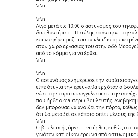
\r\n
\r\n
Λίγο μετά τις 10.00 ο αστυνόμος του τηλε
διευθυντή και ο Πατέλης απάντησε στην κλ
και να φέρει μαζί του τα κλειδιά προκειμέ
στον χώρο εργασίας του στην οδό Μεσογεί
από το κόμμα για να έρθει.
\r\n
\r\n
Ο αστυνόμος ενημέρωσε την κυρία εισαγγελ
είπε ότι για την έρευνα θα ερχόταν ο βου
νέου την κυρία εισαγγελέα και στην συνέχε
που ήρθε ο ανωτέρω βουλευτής. Ανεβήκαμε
δεν μπορούσε να ανοίξει την πόρτα, καθώς
ότι θα μεταβεί σε κάποιο σπίτι μέλους της 
\r\n
Ο βουλευτής άργησε να έρθει, καθώς στο σπ
γινόταν κατ’ οίκον έρευνα από αστυνομικού