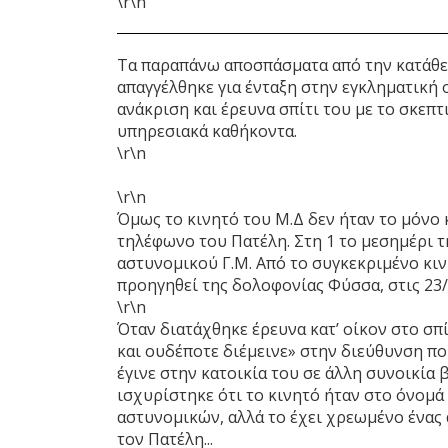
\r\n
Τα παραπάνω αποσπάσματα από την κατάθε
απαγγέλθηκε για ένταξη στην εγκληματική 
ανάκριση και έρευνα σπίτι του με το σκεπ
υπηρεσιακά καθήκοντα.
\r\n
\r\n
Όμως το κινητό του Μ.Δ δεν ήταν το μόνο 
τηλέφωνο του Πατέλη. Στη 1 το μεσημέρι τη
αστυνομικού Γ.Μ. Από το συγκεκριμένο κιν
προηγηθεί της δολοφονίας Φύσσα, στις 23/0
\r\n
Όταν διατάχθηκε έρευνα κατ’ οίκον στο σπ
και ουδέποτε διέμεινε» στην διεύθυνση πο
έγινε στην κατοικία του σε άλλη συνοικία
ισχυρίστηκε ότι το κινητό ήταν στο όνομά
αστυνομικών, αλλά το έχει χρεωμένο ένας 
τον Πατέλη...