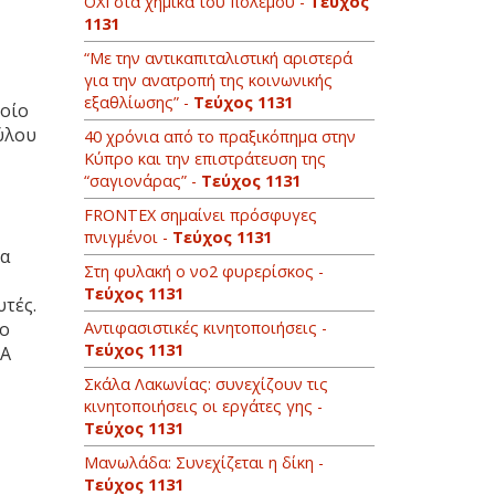
ΟΧΙ στα χημικά του πολέμου -
Τεύχος
1131
“Με την αντικαπιταλιστική αριστερά
για την ανατροπή της κοινωνικής
εξαθλίωσης” -
Τεύχος 1131
ποίο
αύλου
40 χρόνια από το πραξικόπημα στην
Κύπρο και την επιστράτευση της
“σαγιονάρας” -
Τεύχος 1131
FRONTEX σημαίνει πρόσφυγες
πνιγμένοι -
Τεύχος 1131
ία
Στη φυλακή ο νο2 φυρερίσκος -
Τεύχος 1131
υτές.
ίο
Αντιφασιστικές κινητοποιήσεις -
Τεύχος 1131
.Α
Σκάλα Λακωνίας: συνεχίζουν τις
κινητοποιήσεις οι εργάτες γης -
Τεύχος 1131
Μανωλάδα: Συνεχίζεται η δίκη -
Τεύχος 1131