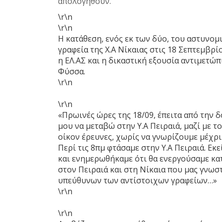
απολογηθούν.
\r\n
\r\n
Η κατάθεση, ενός εκ των δύο, του αστυνομ
γραφεία της Χ.Α Νίκαιας στις 18 Σεπτεμβρί
η ΕΛ.ΑΣ και η δικαστική εξουσία αντιμετώπ
Φύσσα.
\r\n
\r\n
«Πρωινές ώρες της 18/09, έπειτα από την
μου να μεταβώ στην Υ.Α Πειραιά, μαζί με τ
οίκον έρευνες, χωρίς να γνωρίζουμε μέχρι
Περί τις 8πμ φτάσαμε στην Υ.Α Πειραιά. Εκ
και ενημερωθήκαμε ότι θα ενεργούσαμε κατ
στον Πειραιά και στη Νίκαια που μας γνωσ
υπεύθυνων των αντίστοιχων γραφείων…»
\r\n
\r\n