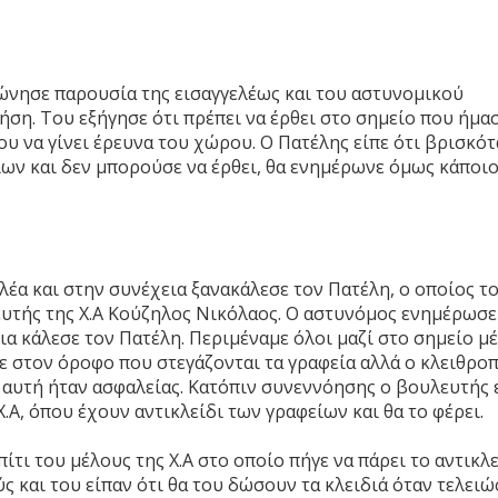
φώνησε παρουσία της εισαγγελέως και του αστυνομικού
ήση. Του εξήγησε ότι πρέπει να έρθει στο σημείο που ήμα
νου να γίνει έρευνα του χώρου. Ο Πατέλης είπε ότι βρισκό
ων και δεν μπορούσε να έρθει, θα ενημέρωνε όμως κάποι
έα και στην συνέχεια ξανακάλεσε τον Πατέλη, ο οποίος τ
λευτής της Χ.Α Κούζηλος Νικόλαος. Ο αστυνόμος ενημέρωσε
ια κάλεσε τον Πατέλη. Περιμέναμε όλοι μαζί στο σημείο μ
 στον όροφο που στεγάζονται τα γραφεία αλλά ο κλειθρο
 αυτή ήταν ασφαλείας. Κατόπιν συνεννόησης ο βουλευτής 
Χ.Α, όπου έχουν αντικλείδι των γραφείων και θα το φέρει.
ίτι του μέλους της Χ.Α στο οποίο πήγε να πάρει το αντικλε
ς και του είπαν ότι θα του δώσουν τα κλειδιά όταν τελειώ