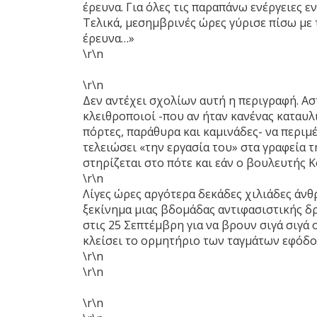
έρευνα. Για όλες τις παραπάνω ενέργειες ε
Τελικά, μεσημβρινές ώρες γύρισε πίσω με 
έρευνα…»
\r\n
\r\n
Δεν αντέχει σχολίων αυτή η περιγραφή. Αστ
κλειθροποιοί -που αν ήταν κανένας καταυλ
πόρτες, παράθυρα και καμινάδες- να περιμέ
τελειώσει «την εργασία του» στα γραφεία τ
στηρίζεται στο πότε και εάν ο βουλευτής Κ
\r\n
Λίγες ώρες αργότερα δεκάδες χιλιάδες άνθ
ξεκίνημα μιας βδομάδας αντιφασιστικής δ
στις 25 Σεπτέμβρη για να βρουν σιγά σιγά 
κλείσει το ορμητήριο των ταγμάτων εφόδου
\r\n
\r\n
\r\n