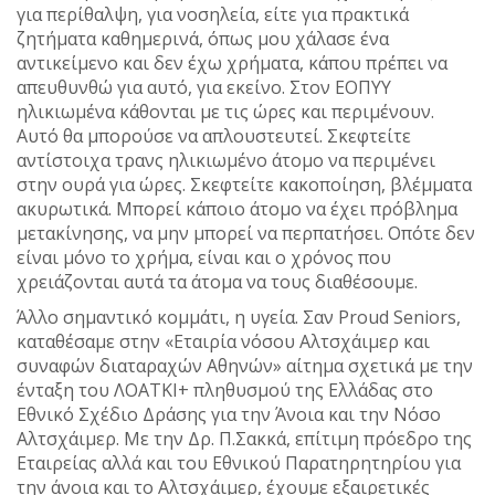
για περίθαλψη, για νοσηλεία, είτε για πρακτικά
ζητήματα καθημερινά, όπως μου χάλασε ένα
αντικείμενο και δεν έχω χρήματα, κάπου πρέπει να
απευθυνθώ για αυτό, για εκείνο. Στον ΕΟΠΥΥ
ηλικιωμένα κάθονται με τις ώρες και περιμένουν.
Αυτό θα μπορούσε να απλουστευτεί. Σκεφτείτε
αντίστοιχα τρανς ηλικιωμένο άτομο να περιμένει
στην ουρά για ώρες. Σκεφτείτε κακοποίηση, βλέμματα
ακυρωτικά. Μπορεί κάποιο άτομο να έχει πρόβλημα
μετακίνησης, να μην μπορεί να περπατήσει. Οπότε δεν
είναι μόνο το χρήμα, είναι και ο χρόνος που
χρειάζονται αυτά τα άτομα να τους διαθέσουμε.
Άλλο σημαντικό κομμάτι, η υγεία. Σαν Proud Seniors,
καταθέσαμε στην «Εταιρία νόσου Αλτσχάιμερ και
συναφών διαταραχών Αθηνών» αίτημα σχετικά με την
ένταξη του ΛΟΑΤΚΙ+ πληθυσμού της Ελλάδας στο
Εθνικό Σχέδιο Δράσης για την Άνοια και την Νόσο
Αλτσχάιμερ. Με την Δρ. Π.Σακκά, επίτιμη πρόεδρο της
Εταιρείας αλλά και του Εθνικού Παρατηρητηρίου για
την άνοια και το Αλτσχάιμερ, έχουμε εξαιρετικές