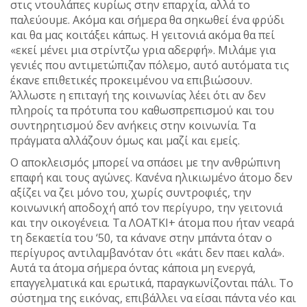
στις ντουλάπες κυρίως στην επαρχία, αλλά το
παλεύουμε. Ακόμα και σήμερα θα σηκωθεί ένα φρύδι
και θα μας κοιτάξει κάπως. Η γειτονιά ακόμα θα πεί
«εκεί μένει μια στρίντζω γρια αδερφή». Μιλάμε για
γενιές που αντιμετώπιζαν πόλεμο, αυτό αυτόματα τις
έκανε επιθετικές προκειμένου να επιβιώσουν.
Άλλωστε η επιταγή της κοινωνίας λέει ότι αν δεν
πληροίς τα πρότυπα του καθωσπρεπισμού και του
συντηρητισμού δεν ανήκεις στην κοινωνία. Τα
πράγματα αλλάζουν όμως και μαζί και εμείς.
Ο αποκλεισμός μπορεί να σπάσει με την ανθρώπινη
επαφή και τους αγώνες. Κανένα ηλικιωμένο άτομο δεν
αξίζει να ζει μόνο του, χωρίς συντροφιές, την
κοινωνική αποδοχή από τον περίγυρο, την γειτονιά
και την οικογένεια. Τα ΛΟΑΤΚΙ+ άτομα που ήταν νεαρά
τη δεκαετία του ‘50, τα κάνανε στην μπάντα όταν ο
περίγυρος αντιλαμβανόταν ότι «κάτι δεν παει καλά».
Αυτά τα άτομα σήμερα όντας κάποια μη ενεργά,
επαγγελματικά και ερωτικά, παραγκωνίζονται πάλι. Το
σύστημα της εικόνας, επιβάλλει να είσαι πάντα νέο και