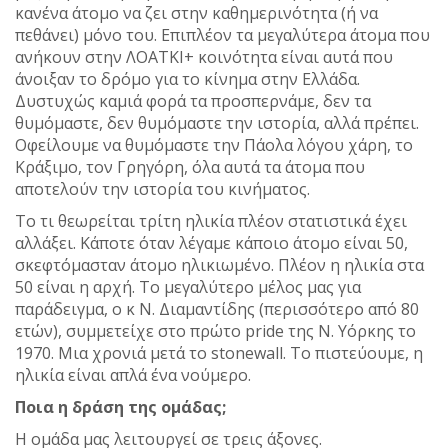
κανένα άτομο να ζει στην καθημερινότητα (ή να
πεθάνει) μόνο του. Επιπλέον τα μεγαλύτερα άτομα που
ανήκουν στην ΛΟΑΤΚΙ+ κοινότητα είναι αυτά που
άνοιξαν το δρόμο για το κίνημα στην Ελλάδα.
Δυστυχώς καμιά φορά τα προσπερνάμε, δεν τα
θυμόμαστε, δεν θυμόμαστε την ιστορία, αλλά πρέπει.
Οφείλουμε να θυμόμαστε την Πάολα λόγου χάρη, το
Κράξιμο, τον Γρηγόρη, όλα αυτά τα άτομα που
αποτελούν την ιστορία του κινήματος.
Το τι θεωρείται τρίτη ηλικία πλέον στατιστικά έχει
αλλάξει. Κάποτε όταν λέγαμε κάποιο άτομο είναι 50,
σκεφτόμασταν άτομο ηλικιωμένο. Πλέον η ηλικία στα
50 είναι η αρχή. Το μεγαλύτερο μέλος μας για
παράδειγμα, ο κ Ν. Διαμαντίδης (περισσότερο από 80
ετών), συμμετείχε στο πρώτο pride της Ν. Υόρκης το
1970. Μια χρονιά μετά το stonewall. Το πιστεύουμε, η
ηλικία είναι απλά ένα νούμερο.
Ποια η δράση της ομάδας;
Η ομάδα μας λειτουργεί σε τρεις άξονες.