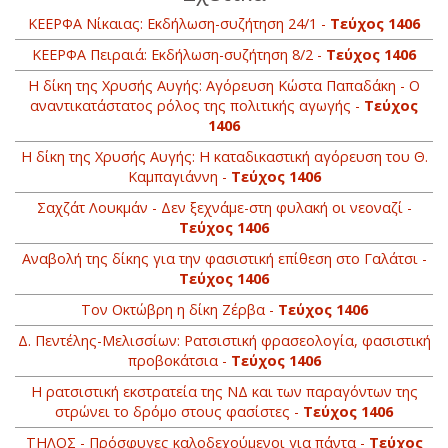
ΚΕΕΡΦΑ Νίκαιας: Εκδήλωση-συζήτηση 24/1 -
Τεύχος 1406
ΚΕΕΡΦΑ Πειραιά: Εκδήλωση-συζήτηση 8/2 -
Τεύχος 1406
Η δίκη της Χρυσής Αυγής: Αγόρευση Κώστα Παπαδάκη - Ο
αναντικατάστατος ρόλος της πολιτικής αγωγής -
Τεύχος
1406
Η δίκη της Χρυσής Αυγής: H καταδικαστική αγόρευση του Θ.
Καμπαγιάννη -
Τεύχος 1406
Σαχζάτ Λουκμάν - Δεν ξεχνάμε-στη φυλακή οι νεοναζί -
Τεύχος 1406
Αναβολή της δίκης για την φασιστική επίθεση στο Γαλάτσι -
Τεύχος 1406
Τον Οκτώβρη η δίκη Ζέρβα -
Τεύχος 1406
Δ. Πεντέλης-Μελισσίων: Ρατσιστική φρασεολογία, φασιστική
προβοκάτσια -
Τεύχος 1406
Η ρατσιστική εκστρατεία της ΝΔ και των παραγόντων της
στρώνει το δρόμο στους φασίστες -
Τεύχος 1406
ΤΗΛΟΣ - Πρόσφυγες καλοδεχούμενοι για πάντα -
Τεύχος