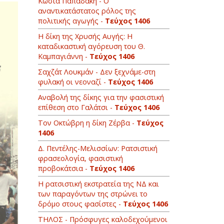
Κώστα Παπαδάκη - Ο
αναντικατάστατος ρόλος της
πολιτικής αγωγής -
Τεύχος 1406
Η δίκη της Χρυσής Αυγής: H
καταδικαστική αγόρευση του Θ.
Καμπαγιάννη -
Τεύχος 1406
Σαχζάτ Λουκμάν - Δεν ξεχνάμε-στη
φυλακή οι νεοναζί -
Τεύχος 1406
Αναβολή της δίκης για την φασιστική
επίθεση στο Γαλάτσι -
Τεύχος 1406
Τον Οκτώβρη η δίκη Ζέρβα -
Τεύχος
1406
Δ. Πεντέλης-Μελισσίων: Ρατσιστική
φρασεολογία, φασιστική
προβοκάτσια -
Τεύχος 1406
Η ρατσιστική εκστρατεία της ΝΔ και
των παραγόντων της στρώνει το
δρόμο στους φασίστες -
Τεύχος 1406
ΤΗΛΟΣ - Πρόσφυγες καλοδεχούμενοι