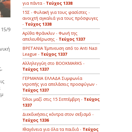
για πάντα -
Τεύχος 1338
15Σ - Φυλακή για τους φασίστες -
ανοιχτή αγκαλιά για τους πρόσφυγες
-
Τεύχος 1338
 15/9
Αρίθα Φράνκλιν - Φωνή της
απελευθέρωσης -
Τεύχος 1337
BΡETANIA Έμπνευση από το Anti Nazi
ανική
League -
Τεύχος 1337
Αλληλεγγύη στο ΒOOKMARKS -
,
Τεύχος 1337
ΓΕΡΜΑΝΙΑ ΕΛΛΑΔΑ Συμφωνία
ις
ντροπής για απελάσεις προσφύγων -
α
Τεύχος 1337
πμ
Όλοι μαζί στις 15 Σεπτέμβρη -
Τεύχος
1337
Διεκδικήσεις κόντρα στον σεξισμό -
Τεύχος 1336
Ιθαγένεια για όλα τα παιδιά -
Τεύχος