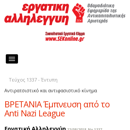
Toggle
navigation
Τεύχος 1337 - Έντυπη
Αντιρατσιστικό και αντιφασιστικό κίνημα
BΡETANIA Έμπνευση από το
Anti Nazi League
Εργατική Αλληλεγγύη
22/08/2018, No 1337