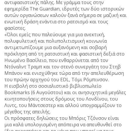
αντιφασιστικής πάλης. Με γράμμα τους στην
εφημερίδα The Guardian, ιδρυτές των δύο ιστορικών
αυτών οργανώσεων καλούν ξανά σήμερα σε μαζική και
ενωτική δράση ενάντια στο ρατσισμό και τους
φασίστες.
«Όλοι εμείς που παλεύουμε για μια ανεκτική,
πολυφυλετική και πολυπολιτισμική κοινωνία
αντιμετωπίζουμε μια αυξανόμενη και σοβαρή
πρόκληση από τη ρατσιστική και φασιστική δεξιά στο
Ηνωμένο Βασίλειο, που ενθαρρύνεται από τον
Ντόναλντ Τραμπ και τον στενό συνεργάτη του Στηβ
Μπάνον και ενισχύθηκε τώρα από την απελευθέρωση
του πρώην αρχηγού του EDL, Τόμι Ρόμπινσον.
Η εισβολή στο σοσιαλιστικό βιβλιοπωλείο
Bookmarks (6 Αυγούστου) και οι ανησυχητικά μεγάλες
κινητοποιήσεις στους δρόμους του Λονδίνου, του
Λιντς, του Μάντσεστερ και αλλού υπογραμμίζουν το
μέγεθος της απειλής.
Οι πρόσφατες δηλώσεις του Μπόρις Τζόνσον είναι
μια καλά υπολογισμένη απόπειρα να απευθυνθεί στο
ίδιο ακροατήριο και το μόνο που μπορεί να τους