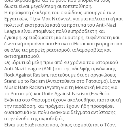
δώσει είναι μεγαλύτερη αυτοπεποίθηση.
Η πρόσφατη έκκληση του σκιώδους υπουργού των
Εργατικών, Τζον Μακ Ντόννελ, για μια πολιτιστική και
πολιτική εκστρατεία κατά τα πρότυπα του Anti-Nazi
League είναι επομένως πολύ ευπρόσδεκτη και
έγκαιρη. Χρειαζόμαστε μια ευρύτερη, ευφάνταστη και
ζωντανή καμπάνια που θα αντιτίθεται κατηγορηματικά
σε όλες τις μορφές ρατσισμού, ισλαμοφοβίας και
αντισημιτισμού.
Ως ιδρυτικά μέλη πριν από 40 χρόνια του ιστορικού
Anti-Nazi League (ANL) και της αδελφής οργάνωσης
Rock Against Rasism, πιστεύουμε ότι οι οργανώσεις
Stand up to Racism (Αντισταθείτε στο Ρατσισμό), Love
Music Hate Racism (Αγάπη για τη Μουσική Μίσος για
το Ρατσισμό) και Unite Against Fascism (Ενωθείτε
Ενάντια στο Φασισμό) έχουν ακολουθήσει πιστά αυτή
την παράδοση, και πράγματι έχουν ήδη προσφέρει
ουσιαστικά και πολύ αναγκαία δείγματα αντίστασης
στην άνοδο της ακροδεξιάς.
Είναι μια διαδικασία που, όπως ισχυρίζεται ο Τζον,