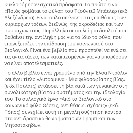
κυκλοφόρησαν σχετικά πρόσφατα. Το πρώτο είναι
«Ποιός φοβάται το φύλο;» του Τζούντιθ Μπάτλερ (εκδ.
Αλεξάνδρεια). Είναι όπλο απέναντι στις επιθέσεις των
κυρίαρχων τάξεων διεθνώς, της ακροδεξιάς και των
συμμάχων τους. Παράλληλα αποτελεί μια δουλειά που
βαθαίνει την αντίληψη μας για το ίδιο το φύλο, που
επανεξετάζει την επίδραση του κοινωνικού στο
βιολογικό. Είναι ένα βιβλίο που προσπαθεί να ενώσει
τις αντιστάσεις των καταπιεσμένων για να μπορέσουν
να είναι αποτελεσματικές.
Το άλλο βιβλίο είναι γραμμένο από την Έλσα Ντρόλιν
και έχει τίτλο «Αυτοάμυνα - Μια φιλοσοφία της βίας»
(εκδ. Πότλατς) εντάσσει τη βία κατά των γυναικών στη
συνολικότερη βία του συστήματος και την ιδεολογία
του. Το συλλογικό έργο «Από το βιολογικό στο
κοινωνικό φύλο Θέσεις, αντιθέσεις, σχέσεις» (εκδ.
Τόπος) συνεχίζει αυτή τη μεγάλη συζήτηση κόντρα
στα αντιδραστικά θεωρήματα των Τραμπ και των
Μητσοτάκηδων.