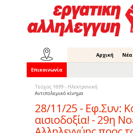
Αρχική
Νέα
Επικοινωνία
Τεύχος 1699 - Ηλεκτρονική
Αντιπολεμικό κίνημα
28/11/25 - Εφ.Συν: 
αισιοδοξία! - 29η Ν
Αλληλεγγύης προς τ