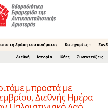
 απο τη δράση του κινήματος
Κατηγορίες
Σύνδ
Διεθνή
Ιστορία
Ιδέες
Συνεντεύξεις
Κοιτάμε μπροστά με
οεμβρίου, Διεθνής Ημέρα
ον Παλαιστινιακό Λαό