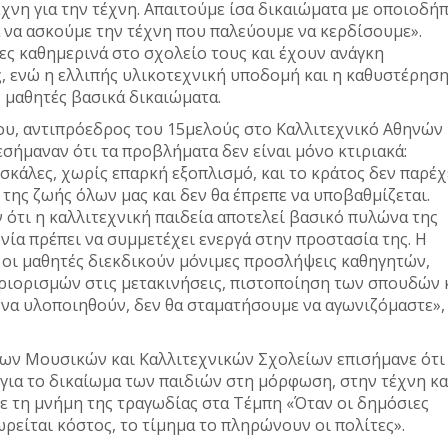
έχνη για την τέχνη. Απαιτούμε ίσα δικαιώματα με οποιοδή
 να ασκούμε την τέχνη που παλεύουμε να κερδίσουμε».
ες καθημερινά στο σχολείο τους και έχουν ανάγκη
, ενώ η ελλιπής υλικοτεχνική υποδομή και η καθυστέρησ
 μαθητές βασικά δικαιώματα.
υ, αντιπρόεδρος του 15μελούς στο Καλλιτεχνικό Αθηνών 
εσήμαναν ότι τα προβλήματα δεν είναι μόνο κτιριακά:
κάλες, χωρίς επαρκή εξοπλισμό, και το κράτος δεν παρέχ
 της ζωής όλων μας και δεν θα έπρεπε να υποβαθμίζεται.
 ότι η καλλιτεχνική παιδεία αποτελεί βασικό πυλώνα της
νία πρέπει να συμμετέχει ενεργά στην προστασία της. Η
οι μαθητές διεκδικούν μόνιμες προσλήψεις καθηγητών,
ριορισμών στις μετακινήσεις, πιστοποίηση των σπουδών 
να υλοποιηθούν, δεν θα σταματήσουμε να αγωνιζόμαστε»,
ων Μουσικών και Καλλιτεχνικών Σχολείων επισήμανε ότι 
 για το δικαίωμα των παιδιών στη μόρφωση, στην τέχνη κα
ε τη μνήμη της τραγωδίας στα Τέμπη «Όταν οι δημόσιες
ρείται κόστος, το τίμημα το πληρώνουν οι πολίτες».