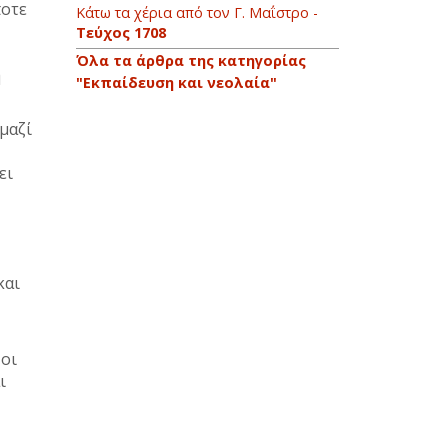
ποτε
Κάτω τα χέρια από τον Γ. Μαΐστρο -
Τεύχος 1708
Όλα τα άρθρα της κατηγορίας
η
"Εκπαίδευση και νεολαία"
μαζί
ει
και
οι
ι