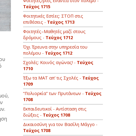
Φοιτητές/ριες ενάντια στον πόλεμο -
Τεύχος 1715
Φοιτητικές Εστίες: ΣΤΟΠ στις
επιθέσεις -
Τεύχος 1713
Φοιτητές–Μαθητές μαζί στους
δρόμους -
Τεύχος 1712
Όχι Έρευνα στην υπηρεσία του
πολέμου -
Τεύχος 1712
που
Σχολές: Κοινός αγώνας! -
Τεύχος
ό
1710
Έξω τα ΜΑΤ απ’ τις Σχολές -
Τεύχος
1709
“Πολιορκία” των Πρυτάνεων -
Τεύχος
μού,
1708
αν
ών.
Εκπαιδευτικοί - Αντίσταση στις
διώξεις -
Τεύχος 1708
ηση
Δικαιοσύνη για τον Βασίλη Μάγγο -
Τεύχος 1708