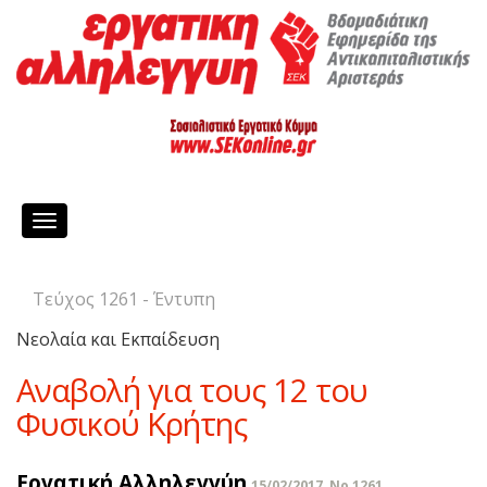
Toggle
navigation
Τεύχος 1261 - Έντυπη
Νεολαία και Εκπαίδευση
Αναβολή για τους 12 του
Φυσικού Κρήτης
Εργατική Αλληλεγγύη
15/02/2017, No 1261